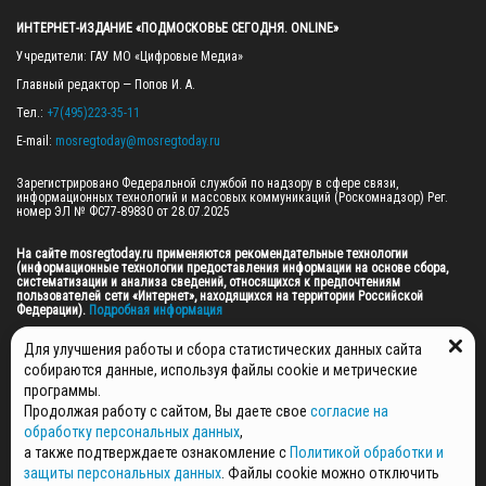
ИНТЕРНЕТ-ИЗДАНИЕ «ПОДМОСКОВЬЕ СЕГОДНЯ. ONLINE»
Учредители: ГАУ МО «Цифровые Медиа»

Главный редактор — Попов И. А.

Тел.: 
+7(495)223-35-11
E-mail: 
mosregtoday@mosregtoday.ru
Зарегистрировано Федеральной службой по надзору в сфере связи, 
информационных технологий и массовых коммуникаций (Роскомнадзор) Рег. 
номер ЭЛ № ФС77-89830 от 28.07.2025

На сайте mosregtoday.ru применяются рекомендательные технологии 
(информационные технологии предоставления информации на основе сбора, 
систематизации и анализа сведений, относящихся к предпочтениям 
пользователей сети «Интернет», находящихся на территории Российской 
Федерации).
 Подробная информация
© 2026 ПРАВА НА ВСЕ МАТЕРИАЛЫ САЙТА ПРИНАДЛЕЖАТ ГАУ МО "ЦИФРОВЫЕ 
Для улучшения работы и сбора статистических данных сайта
МЕДИА" (ОГРН: 1255000059467).
собираются данные, используя файлы cookie и метрические
программы.
Продолжая работу с сайтом, Вы даете свое
согласие на
ПОЛИТИКА ОБРАБОТКИ И ЗАЩИТЫ ПЕРСОНАЛЬНЫХ ДАННЫХ
обработку персональных данных
,
НОВОСТИ
а также подтверждаете ознакомление с
Политикой обработки и
ГАЗЕТЫ
защиты персональных данных
. Файлы cookie можно отключить