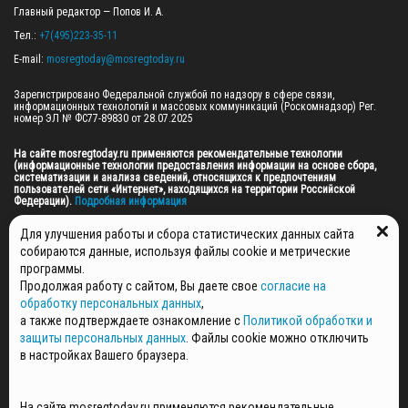
Главный редактор — Попов И. А.

Тел.: 
+7(495)223-35-11
E-mail: 
mosregtoday@mosregtoday.ru
Зарегистрировано Федеральной службой по надзору в сфере связи, 
информационных технологий и массовых коммуникаций (Роскомнадзор) Рег. 
номер ЭЛ № ФС77-89830 от 28.07.2025

На сайте mosregtoday.ru применяются рекомендательные технологии 
(информационные технологии предоставления информации на основе сбора, 
систематизации и анализа сведений, относящихся к предпочтениям 
пользователей сети «Интернет», находящихся на территории Российской 
Федерации).
 Подробная информация
© 2026 ПРАВА НА ВСЕ МАТЕРИАЛЫ САЙТА ПРИНАДЛЕЖАТ ГАУ МО "ЦИФРОВЫЕ 
Для улучшения работы и сбора статистических данных сайта
МЕДИА" (ОГРН: 1255000059467).
собираются данные, используя файлы cookie и метрические
программы.
Продолжая работу с сайтом, Вы даете свое
согласие на
ПОЛИТИКА ОБРАБОТКИ И ЗАЩИТЫ ПЕРСОНАЛЬНЫХ ДАННЫХ
обработку персональных данных
,
НОВОСТИ
а также подтверждаете ознакомление с
Политикой обработки и
ГАЗЕТЫ
защиты персональных данных
. Файлы cookie можно отключить
РЕКЛАМОДАТЕЛЯМ
в настройках Вашего браузера.
КОНТАКТНАЯ ИНФОРМАЦИЯ
О РЕДАКЦИИ
На сайте mosregtoday.ru применяются рекомендательные