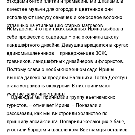
отходами битой плитки и трамвайными шпалами, в
качестве мульчи для огорода и цветников они
используют шелуху семечек и кокосовое волокно
отданных на утилизацию старых матрасов.
Немудрено, что при таких вводных Ирина выбрала
себе профессию садовода – она окончила школу
ландшафтного дизайна. Девушка вращается в кругах
единомышленников – приверженцев ЗОЖ,
травников, ландшафтных дизайнеров и флористов.
Поэтому слава о необыкновенном саде Ирины
вышла далеко за пределы Балашихи. Тогда Десятун
стала устраивать экскурсии. В них принимают
участие даже иностранцы.
– Однажды мы принимали группу вьетнамских
туристов, – отмечает Ирина. – Показали и
рассказали, как мы выстроили хозяйство по
принципу апсайклинга. Попарили желающих в бане,
угостили борщом и шашлыком. Вьетнамцы остались