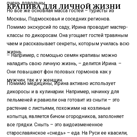
очень довольны.
КРАПИВА ДЛЯ ЛИЧНОЙ ЖИЗНИ
Но все же основная масса гостей – туристы из
Москвы, Подмосковья и соседних регионов.
Помимо экскурсий по саду, Ирина проводит мастер-
классы по дикоросам. Она угощает гостей травяным
чаем и рассказывает секреты, которым училась всю
жизнь.
– Например, с помощью семян крапивы можно
наладить свою личную жизнь, – делится Ирина. –
Они повышают фон половых гормонов как у
мужчин, так и у женщин.
Помимо медицины, Ирина активно использует
дикоросы и в кулинарии. Например, начинку для
пельменей и равиоли она готовит из сныти – это
растение с листьями, похожими на козлиные
копытца, является бичом огородников, заполоняет
все грядки. Сныть – это видоизмененное
старославянское «снедь» – еда. На Руси ее квасили,