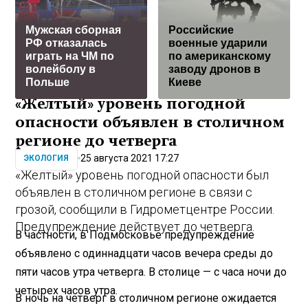
Мужская сборная
Российские
РФ отказалась
военные ударили
играть на ЧМ по
по американскому
волейболу в
заводу дронов в
Польше
Киеве
«Желтый» уровень погодной
опасности объявлен в столичном
регионе до четверга
25 августа 2021 17:27
ЭКОЛОГИЯ
«Желтый» уровень погодной опасности был
объявлен в столичном регионе в связи с
грозой, сообщили в Гидрометцентре России.
Предупреждение действует до четверга.
В частности, в Подмосковье предупреждение
объявлено с одиннадцати часов вечера среды до
пяти часов утра четверга. В столице — с часа ночи до
четырех часов утра.
В ночь на четверг в столичном регионе ожидается