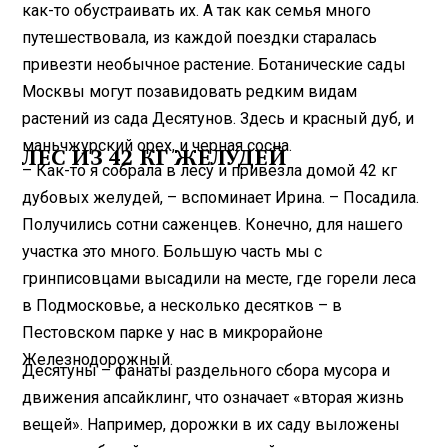
как-то обустраивать их. А так как семья много
путешествовала, из каждой поездки старалась
привезти необычное растение. Ботанические сады
Москвы могут позавидовать редким видам
растений из сада Десятунов. Здесь и красный дуб, и
маньчжурский орех, и черная сосна.
ЛЕС ИЗ 42 КГ ЖЕЛУДЕЙ
– Как-то я собрала в лесу и привезла домой 42 кг
дубовых желудей, – вспоминает Ирина. – Посадила.
Получились сотни саженцев. Конечно, для нашего
участка это много. Большую часть мы с
гринписовцами высадили на месте, где горели леса
в Подмосковье, а несколько десятков – в
Пестовском парке у нас в микрорайоне
Железнодорожный.
Десятуны – фанаты раздельного сбора мусора и
движения апсайклинг, что означает «вторая жизнь
вещей». Например, дорожки в их саду выложены