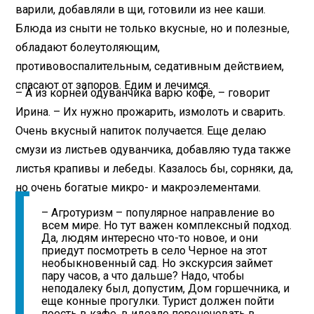
варили, добавляли в щи, готовили из нее каши.
Блюда из сныти не только вкусные, но и полезные,
обладают болеутоляющим,
противовоспалительным, седативным действием,
спасают от запоров. Едим и лечимся.
– А из корней одуванчика варю кофе, – говорит
Ирина. – Их нужно прожарить, измолоть и сварить.
Очень вкусный напиток получается. Еще делаю
смузи из листьев одуванчика, добавляю туда также
листья крапивы и лебеды. Казалось бы, сорняки, да,
но очень богатые микро- и макроэлементами.
– Агротуризм – популярное направление во
всем мире. Но тут важен комплексный подход.
Да, людям интересно что-то новое, и они
приедут посмотреть в село Черное на этот
необыкновенный сад. Но экскурсия займет
пару часов, а что дальше? Надо, чтобы
неподалеку был, допустим, Дом горшечника, и
еще конные прогулки. Турист должен пойти
поесть в кафе, в идеале переночевать в