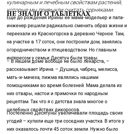
кулинарным и лечебным свойствам растений,
которые мы привыкли считать сорняками.
НЕ ЗНАЛИ О ТАБЛЕТКАХ
Еще до рождения Ирины ее мама-модельер и папа-
инженер решили радикально сменить образ жизни и
переехали из Красногорска в деревню Черное. Там,
на участке в 17 соток, они построили дом, занялись
огородничеством и птицеводством. Но главным
интересом у семьи Десятун были травы.
– В нашем доме вообще не было лекарств, –
рассказывает Ирина. – Душица, чабрец, мелисса,
мать-и-мачеха, пижма являлись нашими
помощниками во время болезней. Мама делала из
них отвары, настои и примочки по народным
рецептам. Так что я с детства знала многое о
целебных свойствах дикоросов.
Постепенно Десятуны увеличивали площадь своих
угодий – купили еще три соседних участка. В итоге у
них оказалось почти 45 соток земли. Нужно было