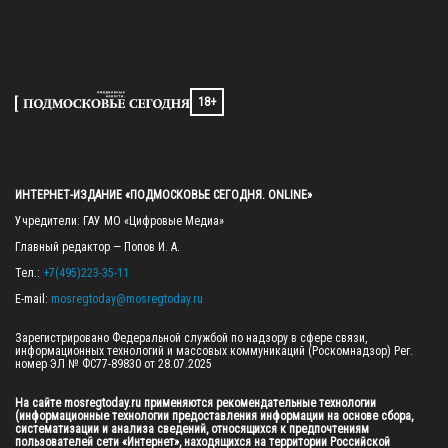
18+
ИНТЕРНЕТ-ИЗДАНИЕ «ПОДМОСКОВЬЕ СЕГОДНЯ. ONLINE»
Учредители: ГАУ МО «Цифровые Медиа»

Главный редактор — Попов И. А.

Тел.: 
+7(495)223-35-11
E-mail: 
mosregtoday@mosregtoday.ru
Зарегистрировано Федеральной службой по надзору в сфере связи, 
информационных технологий и массовых коммуникаций (Роскомнадзор) Рег. 
номер ЭЛ № ФС77-89830 от 28.07.2025

На сайте mosregtoday.ru применяются рекомендательные технологии 
(информационные технологии предоставления информации на основе сбора, 
систематизации и анализа сведений, относящихся к предпочтениям 
пользователей сети «Интернет», находящихся на территории Российской 