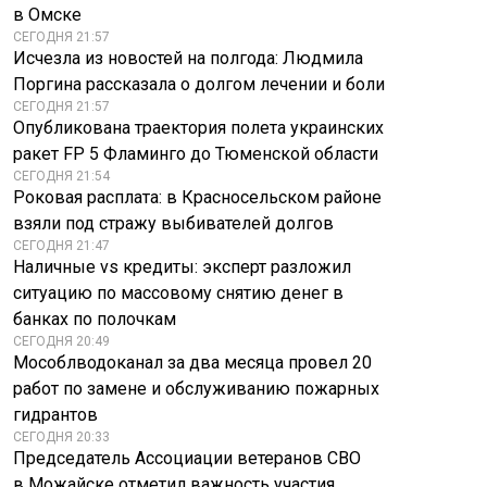
в Омске
СЕГОДНЯ 21:57
Исчезла из новостей на полгода: Людмила
Поргина рассказала о долгом лечении и боли
СЕГОДНЯ 21:57
Опубликована траектория полета украинских
Пользователи
Киберспортсмен
ракет FP 5 Фламинго до Тюменской области
заметили
отказался от
СЕГОДНЯ 21:54
необычный баг
приглашения на
Роковая расплата: в Красносельском районе
в бете Android 17
свадьбу Роналду
взяли под стражу выбивателей долгов
СЕГОДНЯ 21:47
Наличные vs кредиты: эксперт разложил
ситуацию по массовому снятию денег в
банках по полочкам
СЕГОДНЯ 20:49
Мособлводоканал за два месяца провел 20
работ по замене и обслуживанию пожарных
гидрантов
СЕГОДНЯ 20:33
Председатель Ассоциации ветеранов СВО
в Можайске отметил важность участия