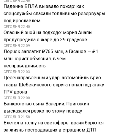
СЕГОДНЯ 22:46
Падение БПЛА вызвало пожар: как
спецслужбы спасали топливные резервуары
под Ярославлем
СЕГОДНЯ 22:40
Опасный зной на подходе: мэрия Анапы
предупредила о жаре до 39 градусов
СЕГОДНЯ 22:09
Лерчек заплатит ₽765 млн, а Гасанов — ₽1
млн: юрист объяснил, в чем
несправедливость
СЕГОДНЯ 22:03
Целенаправленный удар: автомобиль врио
главы Шебекинского округа попал под атаку
FPV дрона
СЕГОДНЯ 22:00
Банкротство сына Валерии: Пригожин
высказался резко по этому поводу
СЕГОДНЯ 21:58
Влетел в толпу на светофоре: врачи борются
за жизнь пострадавших в страшном ДТП