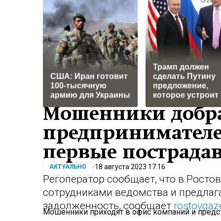
Трамп должен
США: Иран готовит
сделать Путину
100-тысячную
предложение,
армию для Украины
которое устроит
Мошенники добра
предпринимателей
первые пострада
18 августа 2023 17:16
АКТУАЛЬНО
Регоператор сообщает, что в Рост
сотрудниками ведомства и предла
задолженность, сообщает
rostovgaze
Мошенники приходят в офис компаний и предст