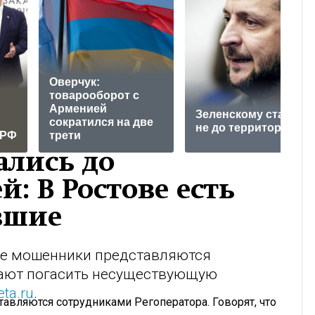
Оверчук:
товарооборот с
Арменией
Зеленскому стало
сократился на две
не до территорий
 РФ
трети
лись до
: В Ростове есть
вшие
ове мошенники представляются
гают погасить несуществующую
ta.ru
.
авляются сотрудниками Регоператора. Говорят, что