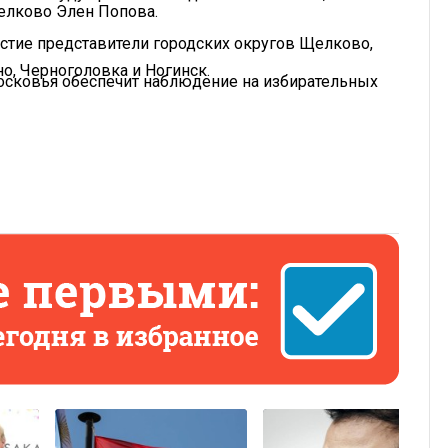
Щелково Элен Попова.
частие представители городских округов Щелково,
о, Черноголовка и Ногинск.
сковья обеспечит наблюдение на избирательных