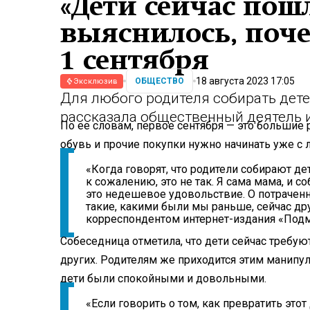
«Дети сейчас пошл
выяснилось, поче
1 сентября
18 августа 2023 17:05
ОБЩЕСТВО
Эксклюзив
Для любого родителя собирать детей
рассказала общественный деятель 
По ее словам, первое сентября — это большие р
обувь и прочие покупки нужно начинать уже с л
«Когда говорят, что родители собирают дет
к сожалению, это не так. Я сама мама, и с
это недешевое удовольствие. О потраченн
такие, какими были мы раньше, сейчас дру
корреспондентом интернет-издания «Подм
Собеседница отметила, что дети сейчас требую
других. Родителям же приходится этим манипул
дети были спокойными и довольными.
«Если говорить о том, как превратить это