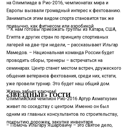
на Олимпиаде в Рио-2016, чемпионатах мира и
Европы вызвали громадный интерес к фехтованию.
Заниматься этим видом спорта становится так же
привычно, как фитнесом или аэробикой.
– К нам готовы приезжать группы из Катара, США,
Египта и других стран по принципу спортивных
лагерей на две-три недели, – рассказывает Ильгар
Мамедов. – Национальная команда России будет
проводить сборы, тренеры – встречаться на
семинарах. Центр станет местом встреч, дружеского
общения ветеранов фехтования, среди них, кстати,
уже провели турнир. Это будет наш общий дом.
Жизнь забьет ключом!
«ЗВЕЗДНЫЕ» ГОСТИ
Олимпийский чемпион Рио-2016 Артур Ахматхузин
живет по соседству с центром. Именно он был
одним из главных консультантов по строительству,
покрытию дорожек, закупке инвентаря.
– Помочь Ильгару Яшаровичу – это святое дело,