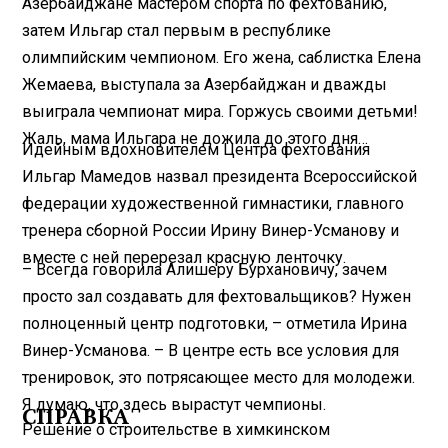
Азербайджане мастером спорта по фехтованию,
затем Ильгар стал первым в республике
олимпийским чемпионом. Его жена, саблистка Елена
Жемаева, выступала за Азербайджан и дважды
выиграла чемпионат мира. Горжусь своими детьми!
Жаль, мама Ильгара не дожила до этого дня…
Идейным вдохновителем Центра фехтования
Ильгар Мамедов назвал президента Всероссийской
федерации художественной гимнастики, главного
тренера сборной России Ирину Винер-Усманову и
вместе с ней перерезал красную ленточку.
– Всегда говорила Алишеру Бурхановичу, зачем
просто зал создавать для фехтовальщиков? Нужен
полноценный центр подготовки, – отметила Ирина
Винер-Усманова. – В центре есть все условия для
тренировок, это потрясающее место для молодежи.
Я думаю, что здесь вырастут чемпионы.
СПРАВКА
Решение о строительстве в химкинском