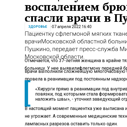
воспалением брю
спасли врачи в 
07 апреля 2022 16:40
ЗДОРОВЬЕ
Пациентку с
флегмоной мягких ткан
врачи
Московской областной больн
Пушкино, передает пресс-служба М
Московской области.
Отмечается, что 37-летняя женщина в крайне т
больницу. У нее выявили
флегмону передней б
Врачи выполнили сложнейшую многочасовую о
провела в реанимации под постоянным надзор
«Хирурги прямо в реанимации под внутр
повязки, под которыми стала формировать
наложить швы», - уточнил заведующий от
В настоящий момент пациентка уже выписана и
не угрожает. А современные медицинские тех
лампасных разрезов оставить только один.