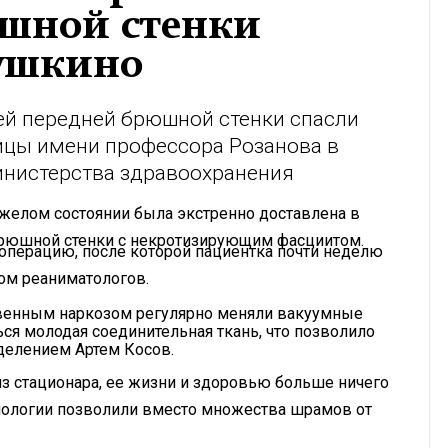
шной стенки
Пушкино
ей передней брюшной стенки спасли
ицы имени профессора Розанова в
инистерства здравоохранения
яжелом состоянии была экстренно доставлена в
рюшной стенки с некротизирующим фасциитом.
перацию, после которой пациентка почти неделю
ом реаниматологов.
ивенным наркозом регулярно меняли вакуумные
ся молодая соединительная ткань, что позволило
делением Артем Косов.
з стационара, ее жизни и здоровью больше ничего
нологии позволили вместо множества шрамов от