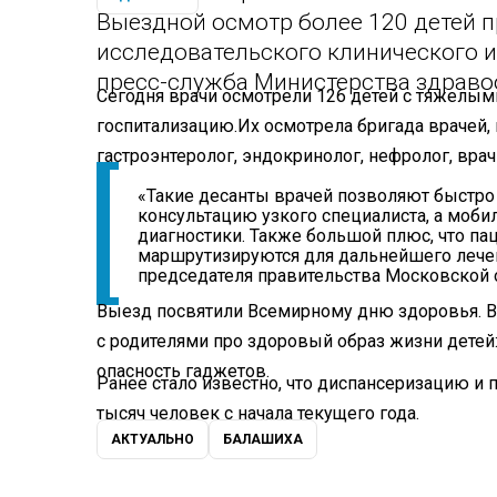
Выездной осмотр более 120 детей 
исследовательского клинического и
пресс-служба Министерства здраво
Сегодня врачи осмотрели 126 детей с тяжелым
госпитализацию.
Их осмотрела бригада врачей, 
гастроэнтеролог, эндокринолог, нефролог, вра
«Такие десанты врачей позволяют быстро 
консультацию узкого специалиста, а моб
диагностики. Также большой плюс, что п
маршрутизируются для дальнейшего лечен
председателя правительства Московской о
Выезд посвятили Всемирному дню здоровья. В
с родителями про здоровый образ жизни детей:
опасность гаджетов.
Ранее стало известно, что диспансеризацию и
тысяч человек с начала текущего года.
АКТУАЛЬНО
БАЛАШИХА