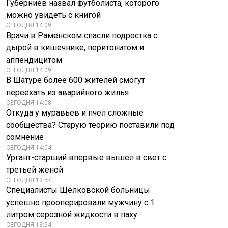
Губерниев назвал футболиста, которого
можно увидеть с книгой
СЕГОДНЯ 14:09
Врачи в Раменском спасли подростка с
дырой в кишечнике, перитонитом и
аппендицитом
СЕГОДНЯ 14:09
В Шатуре более 600 жителей смогут
переехать из аварийного жилья
СЕГОДНЯ 14:08
Откуда у муравьев и пчел сложные
сообщества? Старую теорию поставили под
Священник
сомнение
объяснил, почему
СЕГОДНЯ 14:04
вера в Бога
Начались удары по
Ургант-старший впервые вышел в свет с
невозможна без
украинским мостам
третьей женой
Церкви
СЕГОДНЯ 13:57
Специалисты Щелковской больницы
успешно прооперировали мужчину с 1
литром серозной жидкости в паху
СЕГОДНЯ 13:54