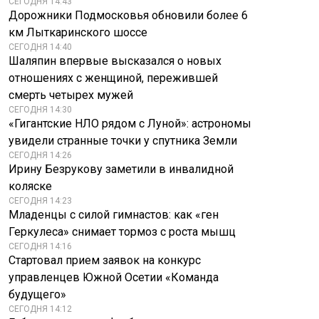
СЕГОДНЯ 14:43
Дорожники Подмосковья обновили более 6
км Лыткаринского шоссе
СЕГОДНЯ 14:40
Шаляпин впервые высказался о новых
отношениях с женщиной, пережившей
смерть четырех мужей
СЕГОДНЯ 14:30
«Гигантские НЛО рядом с Луной»: астрономы
увидели странные точки у спутника Земли
СЕГОДНЯ 14:26
Ирину Безрукову заметили в инвалидной
коляске
СЕГОДНЯ 14:23
Младенцы с силой гимнастов: как «ген
Геркулеса» снимает тормоз с роста мышц
СЕГОДНЯ 14:16
Стартовал прием заявок на конкурс
управленцев Южной Осетии «Команда
будущего»
СЕГОДНЯ 14:12