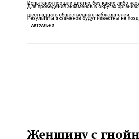
Испытания прошли штатно, без каких-либо нар
Для проведения экзаменов в округах организо
шестнадцать общественных наблюдателей.
Результаты экзаменов будут известны не позд
АКТУАЛЬНО
Женщину с гнойн