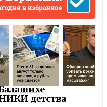
Почти 81 за доллар:
Фёдоров пообещал
вал
август только
убивать россиян "в
начался, а рубль
промышленных
уже сдается
масштабах"
 Балашихе
 НИКИ детства