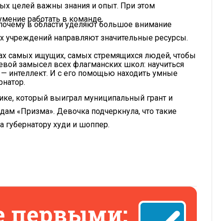
ных целей важны знания и опыт. При этом
мение работать в команде.
 почему в области уделяют большое внимание
их учреждений направляют значительные ресурсы.
ах самых ищущих, самых стремящихся людей, чтобы
евой замысел всех флагманских школ: научиться
ь — интеллект. И с его помощью находить умные
рнатор.
нике, который выиграл муниципальный грант и
ам «Призма». Девочка подчеркнула, что такие
 губернатору худи и шоппер.