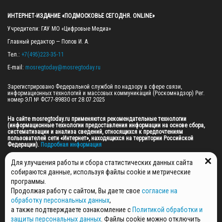
ИНТЕРНЕТ-ИЗДАНИЕ «ПОДМОСКОВЬЕ СЕГОДНЯ. ONLINE»
Учредители: ГАУ МО «Цифровые Медиа»

Главный редактор — Попов И. А.

Тел.: 
+7(495)223-35-11
E-mail: 
mosregtoday@mosregtoday.ru
Зарегистрировано Федеральной службой по надзору в сфере связи, 
информационных технологий и массовых коммуникаций (Роскомнадзор) Рег. 
номер ЭЛ № ФС77-89830 от 28.07.2025

На сайте mosregtoday.ru применяются рекомендательные технологии 
(информационные технологии предоставления информации на основе сбора, 
систематизации и анализа сведений, относящихся к предпочтениям 
пользователей сети «Интернет», находящихся на территории Российской 
Федерации).
 Подробная информация
© 2026 ПРАВА НА ВСЕ МАТЕРИАЛЫ САЙТА ПРИНАДЛЕЖАТ ГАУ МО "ЦИФРОВЫЕ 
Для улучшения работы и сбора статистических данных сайта
МЕДИА" (ОГРН: 1255000059467).
собираются данные, используя файлы cookie и метрические
программы.
Продолжая работу с сайтом, Вы даете свое
согласие на
ПОЛИТИКА ОБРАБОТКИ И ЗАЩИТЫ ПЕРСОНАЛЬНЫХ ДАННЫХ
обработку персональных данных
,
НОВОСТИ
а также подтверждаете ознакомление с
Политикой обработки и
ГАЗЕТЫ
защиты персональных данных
. Файлы cookie можно отключить