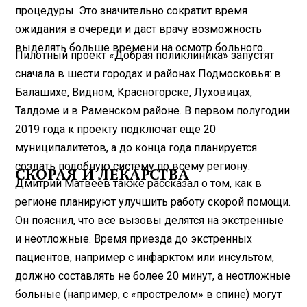
процедуры. Это значительно сократит время
ожидания в очереди и даст врачу возможность
выделять больше времени на осмотр больного.
Пилотный проект «Добрая поликлиника» запустят
сначала в шести городах и районах Подмосковья: в
Балашихе, Видном, Красногорске, Луховицах,
Талдоме и в Раменском районе. В первом полугодии
2019 года к проекту подключат еще 20
муниципалитетов, а до конца года планируется
создать подобную систему по всему региону.
СКОРАЯ И ЛЕКАРСТВА
Дмитрий Матвеев также рассказал о том, как в
регионе планируют улучшить работу скорой помощи.
Он пояснил, что все вызовы делятся на экстренные
и неотложные. Время приезда до экстренных
пациентов, например с инфарктом или инсультом,
должно составлять не более 20 минут, а неотложные
больные (например, с «прострелом» в спине) могут