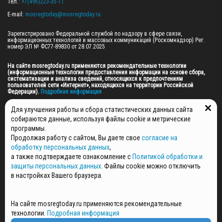
Тел.: 
+7(495)223-35-11
E-mail: 
mosregtoday@mosregtoday.ru
Зарегистрировано Федеральной службой по надзору в сфере связи, 
информационных технологий и массовых коммуникаций (Роскомнадзор) Рег. 
номер ЭЛ № ФС77-89830 от 28.07.2025

На сайте mosregtoday.ru применяются рекомендательные технологии 
(информационные технологии предоставления информации на основе сбора, 
систематизации и анализа сведений, относящихся к предпочтениям 
пользователей сети «Интернет», находящихся на территории Российской 
Федерации).
 Подробная информация
© 2026 ПРАВА НА ВСЕ МАТЕРИАЛЫ САЙТА ПРИНАДЛЕЖАТ ГАУ МО "ЦИФРОВЫЕ 
Для улучшения работы и сбора статистических данных сайта
МЕДИА" (ОГРН: 1255000059467).
собираются данные, используя файлы cookie и метрические
программы.
Продолжая работу с сайтом, Вы даете свое
согласие на
ПОЛИТИКА ОБРАБОТКИ И ЗАЩИТЫ ПЕРСОНАЛЬНЫХ ДАННЫХ
обработку персональных данных
,
НОВОСТИ
а также подтверждаете ознакомление с
Политикой обработки и
ГАЗЕТЫ
защиты персональных данных
. Файлы cookie можно отключить
РЕКЛАМОДАТЕЛЯМ
в настройках Вашего браузера.
КОНТАКТНАЯ ИНФОРМАЦИЯ
О РЕДАКЦИИ
На сайте mosregtoday.ru применяются рекомендательные
СПЕЦПРОЕКТЫ
технологии.
Подробная информация
СТАТЬИ