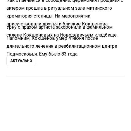
Как отмечается в сообщении, церемония прощания с
актером прошла в ритуальном зале митинского
крематория столицы. На мероприятии
присутствовали друзья и близкие Кокшенова.
Урну с прахом артиста захоронили в фамильном
склепе Кокшеновых на Новодевичьем кладбище.
Напомним, Кокшенов умер 4 июня после
длительного лечения в реабилитационном центре
Подмосковья. Ему было 83 года.
АКТУАЛЬНО