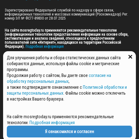
Зарегистрировано Федеральной службой по надзору в сфере связи, 
информационных технологий и массовых коммуникаций (Роскомнадзор) Рег. 
номер ЭЛ № ФС77-89830 от 28.07.2025

На сайте mosregtoday.ru применяются рекомендательные технологии 
(информационные технологии предоставления информации на основе сбора, 
систематизации и анализа сведений, относящихся к предпочтениям 
пользователей сети «Интернет», находящихся на территории Российской 
Федерации).
 Подробная информация
© 2026 ПРАВА НА ВСЕ МАТЕРИАЛЫ САЙТА ПРИНАДЛЕЖАТ ГАУ МО "ЦИФРОВЫЕ 
Для улучшения работы и сбора статистических данных сайта
МЕДИА" (ОГРН: 1255000059467).
собираются данные, используя файлы cookie и метрические
программы.
Продолжая работу с сайтом, Вы даете свое
согласие на
ПОЛИТИКА ОБРАБОТКИ И ЗАЩИТЫ ПЕРСОНАЛЬНЫХ ДАННЫХ
обработку персональных данных
,
НОВОСТИ
а также подтверждаете ознакомление с
Политикой обработки и
ГАЗЕТЫ
защиты персональных данных
. Файлы cookie можно отключить
РЕКЛАМОДАТЕЛЯМ
в настройках Вашего браузера.
КОНТАКТНАЯ ИНФОРМАЦИЯ
О РЕДАКЦИИ
На сайте mosregtoday.ru применяются рекомендательные
СПЕЦПРОЕКТЫ
технологии.
Подробная информация
СТАТЬИ
ПОЛИТИКА КОНФИДЕНЦИАЛЬНОСТИ
Я ознакомился и согласен