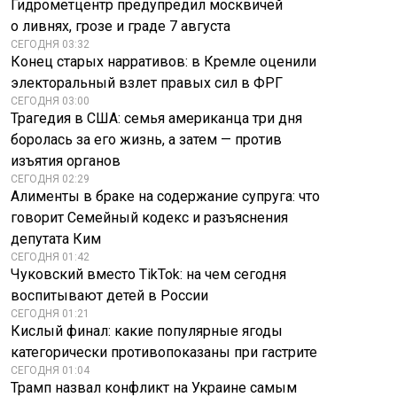
Гидрометцентр предупредил москвичей
о ливнях, грозе и граде 7 августа
СЕГОДНЯ 03:32
Конец старых нарративов: в Кремле оценили
электоральный взлет правых сил в ФРГ
СЕГОДНЯ 03:00
Трагедия в США: семья американца три дня
боролась за его жизнь, а затем — против
изъятия органов
СЕГОДНЯ 02:29
Алименты в браке на содержание супруга: что
говорит Семейный кодекс и разъяснения
депутата Ким
СЕГОДНЯ 01:42
Чуковский вместо TikTok: на чем сегодня
воспитывают детей в России
СЕГОДНЯ 01:21
Кислый финал: какие популярные ягоды
категорически противопоказаны при гастрите
СЕГОДНЯ 01:04
Трамп назвал конфликт на Украине самым