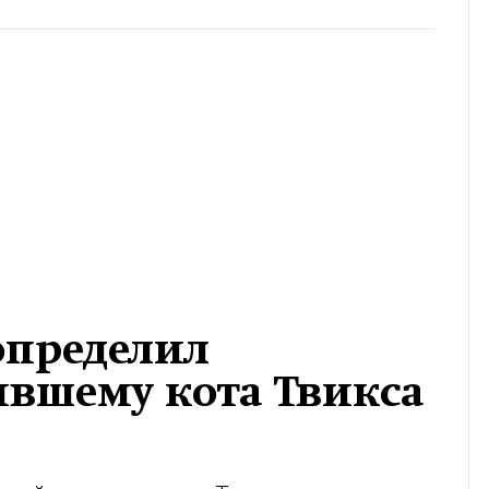
пределил
ившему кота Твикса