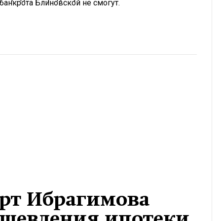
 банкрота Блиновской не смогут.
рт Ибрагимова
дешевления ипотеки