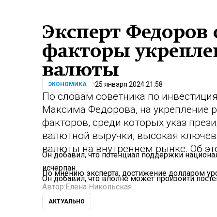
Эксперт Федоров 
факторы укрепле
валюты
25 января 2024 21:58
ЭКОНОМИКА
По словам советника по инвестици
Максима Федорова, на укрепление 
факторов, среди которых указ през
валютной выручки, высокая ключев
валюты на внутреннем рынке. Об э
Он добавил, что потенциал поддержки национ
исчерпан.
По мнению эксперта, достижение долларом уро
Он добавил, что вполне может произойти посте
Автор:
Елена Никольская
АКТУАЛЬНО