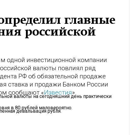
определил главные
ния российской
ям одной инвестиционной компании
российской валюты повлиял ряд
идента РФ об обязательной продаже
ая ставка и продажи Банком России
том сообщают «
Известия
».
альной валюты на сегодняшний день практически
вня в 80 рублей маловероятно.
пенная девальвация рубля.