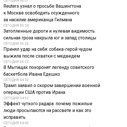
СЕГОДНЯ 06:01
Reuters узнал о просьбе Вашингтона
к Москве освободить осужденного
за насилие американца Гилмана
СЕГОДНЯ 05:34
Затопленные дороги и нулевая видимость:
сильная гроза накрыла юг и запад столицы
СЕГОДНЯ 05:26
Принял удар на себя: собака-герой чудом
выжила после схватки с медведем
СЕГОДНЯ 05:23
В Мытищах похоронят легенду советского
баскетбола Ивана Едешко
СЕГОДНЯ 04:32
Трамп заявил о скором завершении военной
операции США против Ирана
СЕГОДНЯ 04:02
Эффект чуткого радара: почему пожилые
люди просыпаются на рассвете и как это
исправить
СЕГОДНЯ 04:00