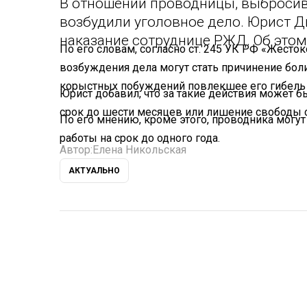
В отношении проводницы, выбросивш
возбудили уголовное дело. Юрист 
наказание сотруднице РЖД. Об этом
По его словам, согласно ст. 245 УК РФ «Жест
возбуждения дела могут стать причинение боли
корыстных побуждений повлекшее его гибель 
Юрист добавил, что за такие действия может бы
срок до шести месяцев или лишение свободы с
По его мнению, кроме этого, проводника могу
работы на срок до одного года.
Автор:
Елена Никольская
АКТУАЛЬНО