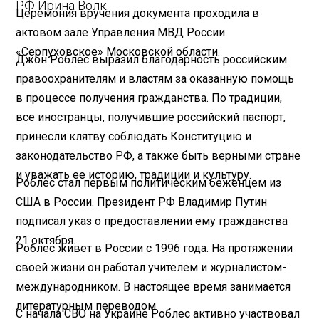
РФ Ирина Волк.
Церемония вручения документа проходила в
актовом зале Управления МВД России
«Серпуховское» Московской области.
Джон Роблес выразил благодарность российским
правоохранителям и властям за оказанную помощь
в процессе получения гражданства. По традиции,
все иностранцы, получившие российский паспорт,
принесли клятву соблюдать Конституцию и
законодательство РФ, а также быть верными стране
и уважать ее историю, традиции и культуру.
Роблес стал первым политическим беженцем из
США в России. Президент РФ Владимир Путин
подписал указ о предоставлении ему гражданства
21 октября.
Роблес живет в России с 1996 года. На протяжении
своей жизни он работал учителем и журналистом-
международником. В настоящее время занимается
литературным переводом.
С начала СВО на Украине Роблес активно участвовал