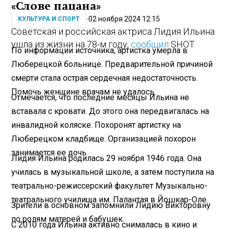
«Слове пацана»
02 ноября 2024 12:15
КУЛЬТУРА И СПОРТ
Советская и российская актриса Лидия Ильина
ушла из жизни на 78-м году,
сообщил
SHOT.
По информации источника, артистка умерла в
Люберецкой больнице. Предварительной причиной
смерти стала острая сердечная недостаточность.
Помочь женщине врачам не удалось.
Отмечается, что последние месяцы Ильина не
вставала с кровати. До этого она передвигалась на
инвалидной коляске. Похоронят артистку на
Люберецком кладбище. Организацией похорон
занимается ее дочь.
Лидия Ильина родилась 29 ноября 1946 года. Она
училась в музыкальной школе, а затем поступила на
театрально-режиссерский факультет Музыкально-
театрального училища им. Палантая в Йошкар-Оле.
Зрители в основном запомнили Лидию Викторовну
по ролям матерей и бабушек.
С 2010 года Ильина активно снималась в кино и