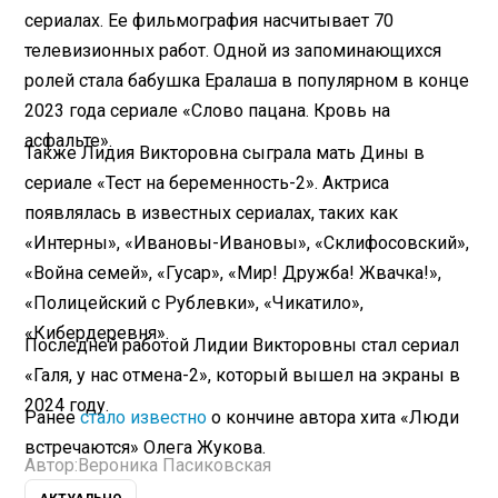
сериалах. Ее фильмография насчитывает 70
телевизионных работ. Одной из запоминающихся
ролей стала бабушка Ералаша в популярном в конце
2023 года сериале «Слово пацана. Кровь на
асфальте».
Также Лидия Викторовна сыграла мать Дины в
сериале «Тест на беременность-2». Актриса
появлялась в известных сериалах, таких как
«Интерны», «Ивановы-Ивановы», «Склифосовский»,
«Война семей», «Гусар», «Мир! Дружба! Жвачка!»,
«Полицейский с Рублевки», «Чикатило»,
«Кибердеревня».
Последней работой Лидии Викторовны стал сериал
«Галя, у нас отмена-2», который вышел на экраны в
2024 году.
Ранее
стало известно
о кончине автора хита «Люди
встречаются» Олега Жукова.
Автор:
Вероника Пасиковская