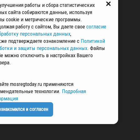
улучшения работы и сбора статистических
ых сайта собираются данные, используя
ы cookie и метрические программы.
ЕНЦИАЛЬНОСТИ
олжая работу с сайтом, Вы даете свое
согласие
бработку персональных данных
,
кже подтверждаете ознакомление с
Политикой
ботки и защиты персональных данных
. Файлы
ie можно отключить в настройках Вашего
зера.
айте mosregtoday.ru применяются
мендательные технологии.
Подробная
ормация
ознакомился и согласен