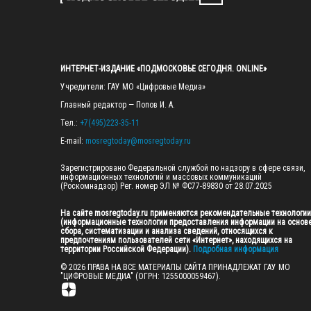
ИНТЕРНЕТ-ИЗДАНИЕ «ПОДМОСКОВЬЕ СЕГОДНЯ. ONLINE»
Учредители: ГАУ МО «Цифровые Медиа»

Главный редактор — Попов И. А.

Тел.: 
+7(495)223-35-11
E-mail: 
mosregtoday@mosregtoday.ru
Зарегистрировано Федеральной службой по надзору в сфере связи, 
информационных технологий и массовых коммуникаций 
(Роскомнадзор) Рег. номер ЭЛ № ФС77-89830 от 28.07.2025

На сайте mosregtoday.ru применяются рекомендательные технологии 
(информационные технологии предоставления информации на основе
сбора, систематизации и анализа сведений, относящихся к 
предпочтениям пользователей сети «Интернет», находящихся на 
территории Российской Федерации).
 Подробная информация
© 2026 ПРАВА НА ВСЕ МАТЕРИАЛЫ САЙТА ПРИНАДЛЕЖАТ ГАУ МО 
"ЦИФРОВЫЕ МЕДИА" (ОГРН: 1255000059467).