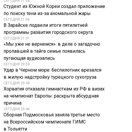
СЕГОДНЯ 21:08
Студент из Южной Кореи создал приложение
по поиску тени из-за аномальной жары
СЕГОДНЯ 21:06
В Зарайске подвели итоги пятилетней
программы развития городского округа
СЕГОДНЯ 21:01
«Мы уже не вернемся»: в деле о загадочно
пропавшей в тайге семье появилась
пугающая аудиозапись
СЕГОДНЯ 20:59
Удар в Черном море: беспилотник врезался
в жилую надстройку турецкого сухогруза
СЕГОДНЯ 20:49
Хорватия отказала гимнасткам из РФ в визах
на чемпионат Европы: раскрыта абсурдная
причина
СЕГОДНЯ 20:46
Сборная Подмосковья заняла третье место
на Всероссийском чемпионате ГИМС
в Тольятти