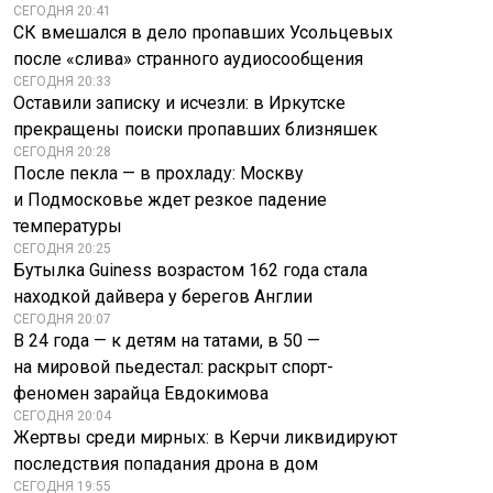
СЕГОДНЯ 20:41
СК вмешался в дело пропавших Усольцевых
после «слива» странного аудиосообщения
СЕГОДНЯ 20:33
Оставили записку и исчезли: в Иркутске
прекращены поиски пропавших близняшек
СЕГОДНЯ 20:28
После пекла — в прохладу: Москву
и Подмосковье ждет резкое падение
температуры
СЕГОДНЯ 20:25
Бутылка Guiness возрастом 162 года стала
находкой дайвера у берегов Англии
СЕГОДНЯ 20:07
В 24 года — к детям на татами, в 50 —
на мировой пьедестал: раскрыт спорт-
феномен зарайца Евдокимова
СЕГОДНЯ 20:04
Жертвы среди мирных: в Керчи ликвидируют
последствия попадания дрона в дом
СЕГОДНЯ 19:55