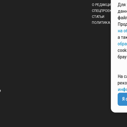
Для 
О РЕДАКЦИИ
данн
СПЕЦПРОЕКТЫ
СТАТЬИ
файл
ПОЛИТИКА КОНФИД
Прод
на о
а та
обра
cook
брау
На с
реко
инф
 
Я 