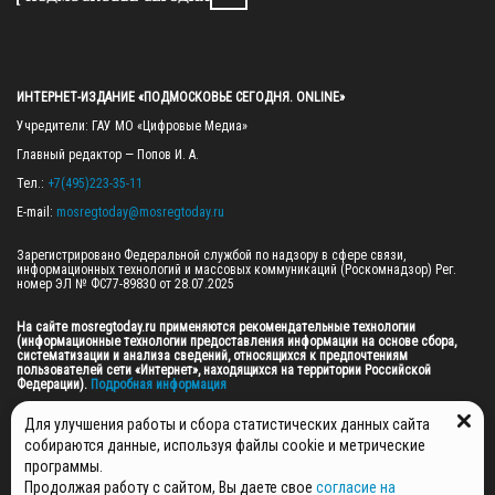
ИНТЕРНЕТ-ИЗДАНИЕ «ПОДМОСКОВЬЕ СЕГОДНЯ. ONLINE»
Учредители: ГАУ МО «Цифровые Медиа»

Главный редактор — Попов И. А.

Тел.: 
+7(495)223-35-11
E-mail: 
mosregtoday@mosregtoday.ru
Зарегистрировано Федеральной службой по надзору в сфере связи, 
информационных технологий и массовых коммуникаций (Роскомнадзор) Рег. 
номер ЭЛ № ФС77-89830 от 28.07.2025

На сайте mosregtoday.ru применяются рекомендательные технологии 
(информационные технологии предоставления информации на основе сбора, 
систематизации и анализа сведений, относящихся к предпочтениям 
пользователей сети «Интернет», находящихся на территории Российской 
Федерации).
 Подробная информация
© 2026 ПРАВА НА ВСЕ МАТЕРИАЛЫ САЙТА ПРИНАДЛЕЖАТ ГАУ МО "ЦИФРОВЫЕ 
Для улучшения работы и сбора статистических данных сайта
МЕДИА" (ОГРН: 1255000059467).
собираются данные, используя файлы cookie и метрические
программы.
Продолжая работу с сайтом, Вы даете свое
согласие на