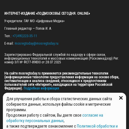
ИНТЕРНЕТ-ИЗДАНИЕ «ПОДМОСКОВЬЕ СЕГОДНЯ. ONLINE»
Учредители: ГАУ МО «Цифровые Медиа»

Главный редактор — Попов И. А.

Тел.: 
+7(495)223-35-11
E-mail: 
mosregtoday@mosregtoday.ru
Зарегистрировано Федеральной службой по надзору в сфере связи, 
информационных технологий и массовых коммуникаций (Роскомнадзор) Рег. 
номер ЭЛ № ФС77-89830 от 28.07.2025

На сайте mosregtoday.ru применяются рекомендательные технологии 
(информационные технологии предоставления информации на основе сбора, 
систематизации и анализа сведений, относящихся к предпочтениям 
пользователей сети «Интернет», находящихся на территории Российской 
Федерации).
 Подробная информация
© 2026 ПРАВА НА ВСЕ МАТЕРИАЛЫ САЙТА ПРИНАДЛЕЖАТ ГАУ МО "ЦИФРОВЫЕ 
Для улучшения работы и сбора статистических данных сайта
МЕДИА" (ОГРН: 1255000059467).
собираются данные, используя файлы cookie и метрические
программы.
Продолжая работу с сайтом, Вы даете свое
согласие на
ПОЛИТИКА ОБРАБОТКИ И ЗАЩИТЫ ПЕРСОНАЛЬНЫХ ДАННЫХ
обработку персональных данных
,
НОВОСТИ
а также подтверждаете ознакомление с
Политикой обработки и