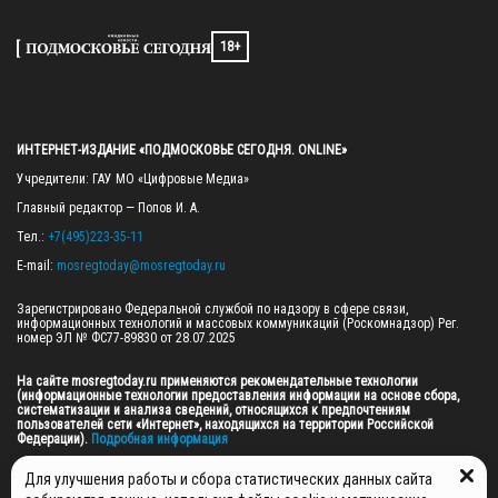
18+
ИНТЕРНЕТ-ИЗДАНИЕ «ПОДМОСКОВЬЕ СЕГОДНЯ. ONLINE»
Учредители: ГАУ МО «Цифровые Медиа»

Главный редактор — Попов И. А.

Тел.: 
+7(495)223-35-11
E-mail: 
mosregtoday@mosregtoday.ru
Зарегистрировано Федеральной службой по надзору в сфере связи, 
информационных технологий и массовых коммуникаций (Роскомнадзор) Рег. 
номер ЭЛ № ФС77-89830 от 28.07.2025

На сайте mosregtoday.ru применяются рекомендательные технологии 
(информационные технологии предоставления информации на основе сбора, 
систематизации и анализа сведений, относящихся к предпочтениям 
пользователей сети «Интернет», находящихся на территории Российской 
Федерации).
 Подробная информация
© 2026 ПРАВА НА ВСЕ МАТЕРИАЛЫ САЙТА ПРИНАДЛЕЖАТ ГАУ МО "ЦИФРОВЫЕ 
Для улучшения работы и сбора статистических данных сайта
МЕДИА" (ОГРН: 1255000059467).