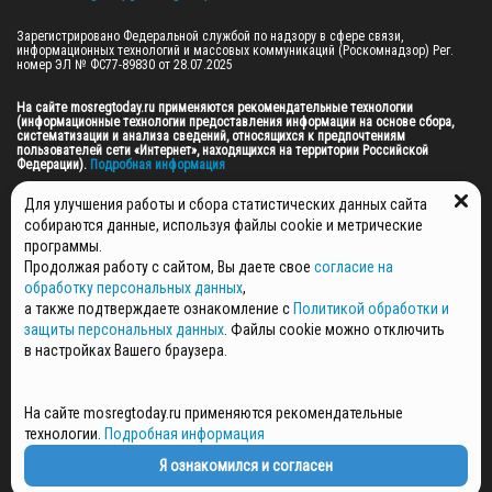
Зарегистрировано Федеральной службой по надзору в сфере связи, 
информационных технологий и массовых коммуникаций (Роскомнадзор) Рег. 
номер ЭЛ № ФС77-89830 от 28.07.2025

На сайте mosregtoday.ru применяются рекомендательные технологии 
(информационные технологии предоставления информации на основе сбора, 
систематизации и анализа сведений, относящихся к предпочтениям 
пользователей сети «Интернет», находящихся на территории Российской 
Федерации).
 Подробная информация
© 2026 ПРАВА НА ВСЕ МАТЕРИАЛЫ САЙТА ПРИНАДЛЕЖАТ ГАУ МО "ЦИФРОВЫЕ 
Для улучшения работы и сбора статистических данных сайта
МЕДИА" (ОГРН: 1255000059467).
собираются данные, используя файлы cookie и метрические
программы.
Продолжая работу с сайтом, Вы даете свое
согласие на
ПОЛИТИКА ОБРАБОТКИ И ЗАЩИТЫ ПЕРСОНАЛЬНЫХ ДАННЫХ
обработку персональных данных
,
НОВОСТИ
а также подтверждаете ознакомление с
Политикой обработки и
ГАЗЕТЫ
защиты персональных данных
. Файлы cookie можно отключить
РЕКЛАМОДАТЕЛЯМ
в настройках Вашего браузера.
КОНТАКТНАЯ ИНФОРМАЦИЯ
О РЕДАКЦИИ
На сайте mosregtoday.ru применяются рекомендательные
СПЕЦПРОЕКТЫ
технологии.
Подробная информация
СТАТЬИ
ПОЛИТИКА КОНФИДЕНЦИАЛЬНОСТИ
Я ознакомился и согласен