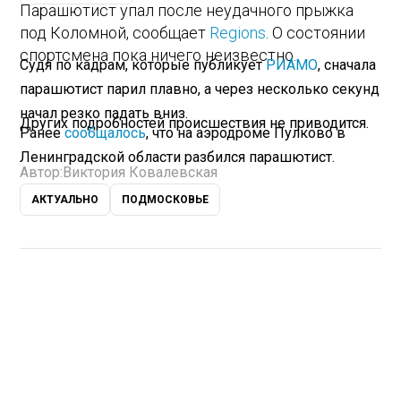
Парашютист упал после неудачного прыжка
под Коломной, сообщает
Regions
. О состоянии
спортсмена пока ничего неизвестно.
Судя по кадрам, которые публикует
РИАМО
, сначала
парашютист парил плавно, а через несколько секунд
начал резко падать вниз.
Других подробностей происшествия не приводится.
Ранее
сообщалось
, что на аэродроме Пулково в
Ленинградской области разбился парашютист.
Автор:
Виктория Ковалевская
АКТУАЛЬНО
ПОДМОСКОВЬЕ