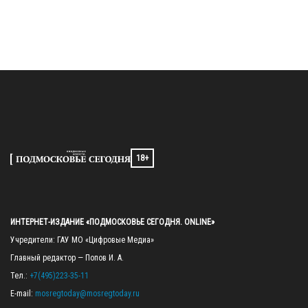
18+
ИНТЕРНЕТ-ИЗДАНИЕ «ПОДМОСКОВЬЕ СЕГОДНЯ. ONLINE»
Учредители: ГАУ МО «Цифровые Медиа»

Главный редактор — Попов И. А.

Тел.: 
+7(495)223-35-11
E-mail: 
mosregtoday@mosregtoday.ru