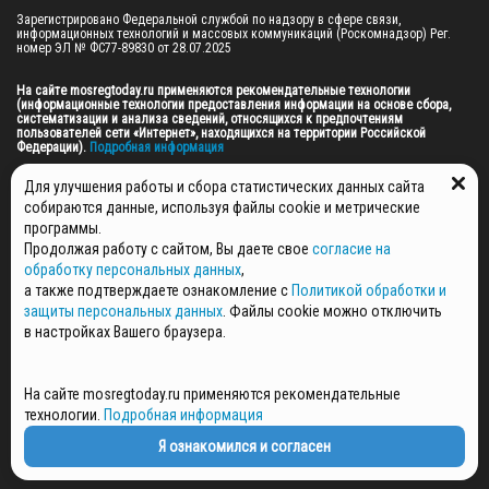
Зарегистрировано Федеральной службой по надзору в сфере связи, 
информационных технологий и массовых коммуникаций (Роскомнадзор) Рег. 
номер ЭЛ № ФС77-89830 от 28.07.2025

На сайте mosregtoday.ru применяются рекомендательные технологии 
(информационные технологии предоставления информации на основе сбора, 
систематизации и анализа сведений, относящихся к предпочтениям 
пользователей сети «Интернет», находящихся на территории Российской 
Федерации).
 Подробная информация
© 2026 ПРАВА НА ВСЕ МАТЕРИАЛЫ САЙТА ПРИНАДЛЕЖАТ ГАУ МО "ЦИФРОВЫЕ 
Для улучшения работы и сбора статистических данных сайта
МЕДИА" (ОГРН: 1255000059467).
собираются данные, используя файлы cookie и метрические
программы.
Продолжая работу с сайтом, Вы даете свое
согласие на
ПОЛИТИКА ОБРАБОТКИ И ЗАЩИТЫ ПЕРСОНАЛЬНЫХ ДАННЫХ
обработку персональных данных
,
НОВОСТИ
а также подтверждаете ознакомление с
Политикой обработки и
ГАЗЕТЫ
защиты персональных данных
. Файлы cookie можно отключить
РЕКЛАМОДАТЕЛЯМ
в настройках Вашего браузера.
КОНТАКТНАЯ ИНФОРМАЦИЯ
О РЕДАКЦИИ
На сайте mosregtoday.ru применяются рекомендательные
СПЕЦПРОЕКТЫ
технологии.
Подробная информация
СТАТЬИ
ПОЛИТИКА КОНФИДЕНЦИАЛЬНОСТИ
Я ознакомился и согласен