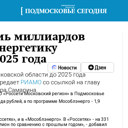
емь миллиардов
энергетику
025 года
ковской области до 2025 года
ередает
РИАМО
со ссылкой на главу
ра Самарина.
АО «Россети Московский регион» в Подмосковье
да рублей, а по программе Мособлэнерго - 1,9
етях», и в «Мособлэнерго». В «Россетях» - на 331
ллион по сравнению с прошлым годом», - добавил