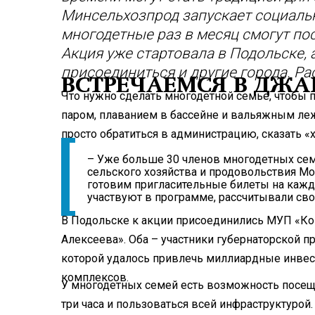
Минсельхозпрод запускает социальн
многодетные раз в месяц смогут по
Акция уже стартовала в Подольске, 
присоединиться и другие города. Р
ВСТРЕЧАЕМСЯ В ДЖА
Что нужно сделать многодетной семье, чтобы 
паром, плаванием в бассейне и вальяжным леж
просто обратиться в администрацию, сказать 
– Уже больше 30 членов многодетных семе
сельского хозяйства и продовольствия М
готовим пригласительные билеты на кажд
участвуют в программе, рассчитывали св
В Подольске к акции присоединились МУП «Ко
Алексеева». Оба – участники губернаторской 
которой удалось привлечь миллиардные инвес
комплексов.
У многодетных семей есть возможность посещ
три часа и пользоваться всей инфраструктурой