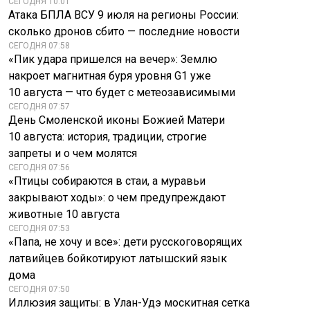
СЕГОДНЯ 10:01
Атака БПЛА ВСУ 9 июля на регионы России:
сколько дронов сбито — последние новости
СЕГОДНЯ 07:58
«Пик удара пришелся на вечер»: Землю
накроет магнитная буря уровня G1 уже
10 августа — что будет с метеозависимыми
СЕГОДНЯ 07:57
День Смоленской иконы Божией Матери
10 августа: история, традиции, строгие
запреты и о чем молятся
СЕГОДНЯ 07:56
«Птицы собираются в стаи, а муравьи
закрывают ходы»: о чем предупреждают
животные 10 августа
СЕГОДНЯ 07:53
«Папа, не хочу и все»: дети русскоговорящих
латвийцев бойкотируют латышский язык
дома
СЕГОДНЯ 07:50
Иллюзия защиты: в Улан-Удэ москитная сетка