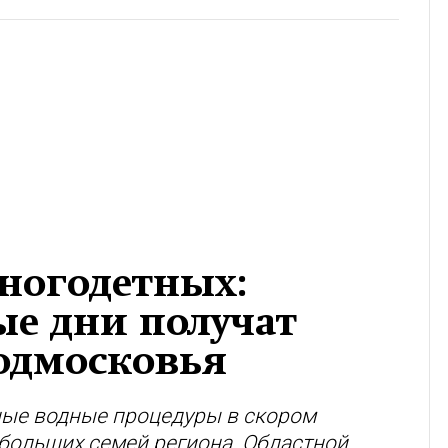
ногодетных:
ые дни получат
одмосковья
ные водные процедуры в скором
 больших семей региона. Областной