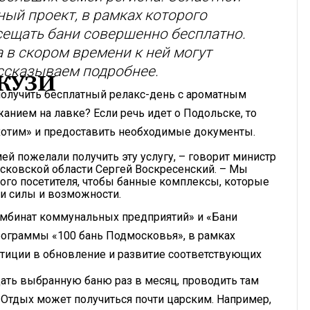
ый проект, в рамках которого
сещать бани совершенно бесплатно.
а в скором времени к ней могут
ассказываем подробнее.
КУЗИ
получить бесплатный релакс-день с ароматным
анием на лавке? Если речь идет о Подольске, то
«хотим» и предоставить необходимые документы.
й пожелали получить эту услугу, – говорит министр
осковской области Сергей Воскресенский. – Мы
ого посетителя, чтобы банные комплексы, которые
ои силы и возможности.
мбинат коммунальных предприятий» и «Бани
программы «100 бань Подмосковья», в рамках
тиции в обновление и развитие соответствующих
ать выбранную баню раз в месяц, проводить там
. Отдых может получиться почти царским. Например,