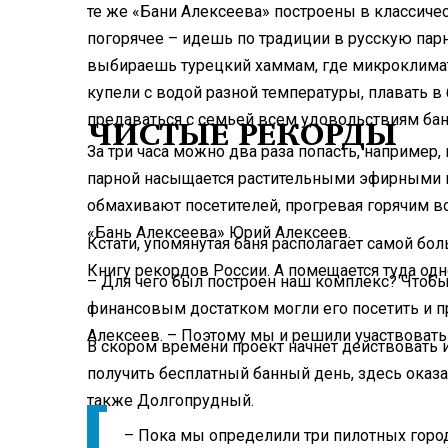
те же «Бани Алексеева» построены в классиче
погорячее – идешь по традиции в русскую парн
выбираешь турецкий хаммам, где микроклимат
купели с водой разной температуры, плавать в
предаваться с семьей всем удовольствиям бан
ЧИСТЫЕ РЕКОРДЫ
За три часа можно два раза попасть, например,
парной насыщается растительными эфирными 
обмахивают посетителей, прогревая горячим во
«Бань Алексеева» Юрий Алексеев.
Кстати, упомянутая баня располагает самой бол
Книгу рекордов России. А помещается туда од
– Для чего был построен наш комплекс? Чтоб
финансовым достатком могли его посетить и п
Алексеев. – Поэтому мы и решили участвовать
В скором времени проект начнет действовать 
получить бесплатный банный день, здесь оказ
также Долгопрудный.
– Пока мы определили три пилотных город