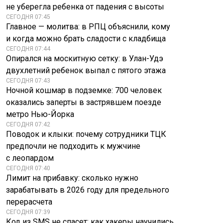
не уберегла ребенка от падения с высоты
СЕГОДНЯ 07:45
Главное — молитва: в РПЦ объяснили, кому
и когда можно брать сладости с кладбища
СЕГОДНЯ 07:44
Опирался на москитную сетку: в Улан-Удэ
двухлетний ребенок выпал с пятого этажа
СЕГОДНЯ 07:43
Ночной кошмар в подземке: 700 человек
оказались заперты в застрявшем поезде
метро Нью-Йорка
СЕГОДНЯ 07:42
Поводок и клыки: почему сотрудники ТЦК
предпочли не подходить к мужчине
с леопардом
СЕГОДНЯ 07:40
Лимит на прибавку: сколько нужно
зарабатывать в 2026 году для предельного
перерасчета
СЕГОДНЯ 07:39
Код из SMS не спасет: как хакеры научились