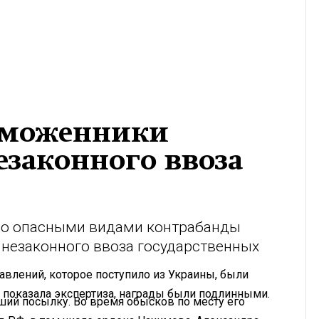
аможенники
езаконного ввоза
обо опасными видами контрабанды
 незаконного ввоза государственных
авлений, которое поступило из Украины, были
 показала экспертиза, награды были подлинными.
ший посылку. Во время обысков по месту его