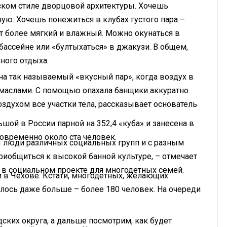
ском стиле дворцовой архитектуры. Хочешь
ую. Хочешь понежиться в клубах густого пара –
 более мягкий и влажный. Можно окунаться в
 бассейне или «бултыхаться» в джакузи. В общем,
ного отдыха.
 на так называемый «вкусный пар», когда воздух в
маслами. С помощью опахала банщики аккуратно
здухом все участки тела, рассказывает основатель
ьшой в России парной на 352,4 «куба» и занесена в
новременно около ста человек.
ы люди различных социальных групп и с разным
риобщиться к высокой банной культуре, – отмечает
 в социальном проекте для многодетных семей.
и в Чехове. Кстати, многодетных, желающих
алось даже больше – более 180 человек. На очереди
ских округа, а дальше посмотрим, как будет