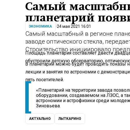
Самый масштабн
планетарий появ
24 мая 2021 16:01
ЭКОНОМИКА
Самый масштабный в регионе план
заводе оптического стекла, переда
Строительство инициировало предп
Площадь планетария составляет двести двадца
обустроили детскую обсерваторию, оптическую
В планетарии можно будет проводить показы н
лекции и занятия по астрономии с демонстраци
пять посетителей.
«Планетарий на территории завода позвол
оборудовании, создаваемом на ЛЗОС, а та
астрономии и астрофизики среди молодежи
Зиновьева.
АКТУАЛЬНО
ЛЫТКАРИНО