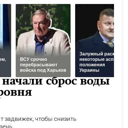
Залужный раскрыл
ом,
ВСУ срочно
некоторые аспекты
перебрасывают
положения
войска под Харьков
Украины
 начали сброс воды
ровня
т задвижек, чтобы снизить
вень.