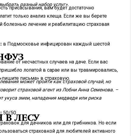
ыбрать разный набор услуг».
сть присасывания, вам будет достаточно
платит только анализ клеща. Если же вы берете
ой болезнью лечение и реабилитацию страховая
:
в Подмосковье инфицирован каждый шестой
НФУЗ
вание от несчастных случаев на даче. Если вас
 пришибло лопатой в сарае или вы травмировались,
 «пишите письма» в страховую.
олевания может пройти как страховой случай, но
говорит страховой агент из Лобни Анна Семенова. –
т укуса змеи, нападения медведя или риска
:
50/50
 В ЛЕСУ
раховок для дачников или для грибников. Но если
пользоваться страховкой для любителей активного