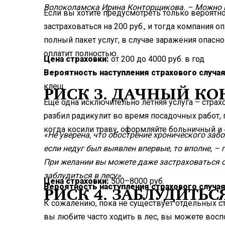
Волоколамска Ирина Конторщикова. – Можно в
Если вы хотите предусмотреть только вероятно
застраховаться на 200 руб., и тогда компания о
полный пакет услуг, в случае заражения опасн
оплатит полностью.
Цена страховки:
от 200 до 4000 руб. в год
Вероятность наступления страхового случая
клещ
РИСК 3. ДАЧНЫЙ КО
Еще одна исключительно летняя услуга – страхо
разбил радикулит во время посадочных работ,
когда косили траву, оформляйте больничный и
«Не уверена, что обострение хронического заб
если недуг был выявлен впервые, то вполне, – 
При желании вы можете даже застраховаться о
заблудиться в лесу».
Цена страховки:
500–8000 руб.
Вероятность наступления страхового случая
РИСК 4. ЗАБЛУДИТЬСЯ
К сожалению, пока не существует отдельных ст
вы любите часто ходить в лес, вы можете вос