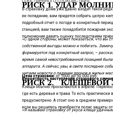
собственного спокойствия.
РИСК 1. УДАР МОЛН
В страховку дома уже давно входит такой редки
ее попадание, вам придется собрать целую кип
подробный отчет о погоде в конкретный пери
станцией, вам также понадобится пожарная эк
полномочия давать оценку последствиям прир
«С одной стороны, может показаться, что вы ст
собственной выгоды можно и побегать. Замечу,
формируется под конкретный запрос, – расска
время самой невостребованной позицией была 
аппарата. А сейчас, увы, в свете последних со
читаем новости о падении дронов в жилых мас
Цена страховки:
от 1000 до 50 000 руб.
Вероятность наступления страхового случая
РИСК 2. КЛЕЩЕВОЙ
Клещи обычно просыпаются в апреле. Перенос
где есть деревья и трава. То есть практическ
предусмотрено. А стоит оно в среднем примерн
если вы решитесь приобрести полис защиты от
«Я называю страховку от укуса клеща удачным