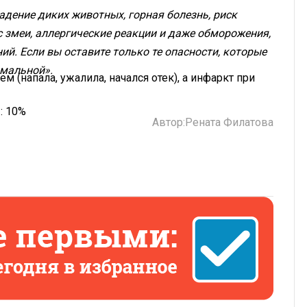
падение диких животных, горная болезнь, риск
ус змеи, аллергические реакции и даже обморожения,
ий. Если вы оставите только те опасности, которые
имальной».
м (напала, ужалила, начался отек), а инфаркт при
я
: 10%
Автор:
Рената Филатова