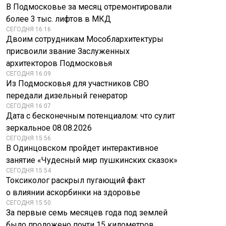
В Подмосковье за месяц отремонтировали
более 3 тыс. лифтов в МКД
СЕГОДНЯ 16:16
Двоим сотрудникам Мособлархитектуры
присвоили звание Заслуженных
архитекторов Подмосковья
СЕГОДНЯ 16:09
Из Подмосковья для участников СВО
передали дизельный генератор
СЕГОДНЯ 16:07
Дата с бесконечным потенциалом: что сулит
зеркальное 08.08.2026
СЕГОДНЯ 15:56
В Одинцовском пройдет интерактивное
занятие «Чудесный мир пушкинских сказок»
СЕГОДНЯ 15:54
Токсиколог раскрыл пугающий факт
о влиянии аскорбинки на здоровье
СЕГОДНЯ 15:50
За первые семь месяцев года под землей
было проложено почти 15 километров