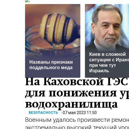
Киев в сложной
ситуации с Иран
Названы признаки
при чем тут
поддельного меда
Израиль
На Каховской ГЭС
для понижения у
водохранилища
07 мая 2023 11:50
БЕЗОПАСНОСТЬ
Военным удалось произвести ремон
экстремально высокий текущий уро