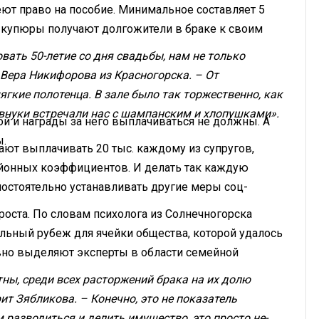
 имеют право на пособие. Минимальное составляет 5
ко купюры получают долгожители в браке к своим
вать 50-летие со дня свадьбы, нам не только
Вера Никифорова из Красногорска. – От
гкие полотенца. В зале было так торжественно, как
и внуки встречали нас с шампанским и хлопушками».
той и награды за него выплачиваться не должны. А
ы.
ают выплачивать 20 тыс. каждому из супругов,
районных коэффициентов. И делать так каждую
мостоятельно устанавливать другие меры соц­
роста. По словам психолога из Солнечногорска
ельный рубеж для ячейки общества, которой удалось
вно выделяют эксперты в области семейной
ны, среди всех расторжений брака на их долю
ит Зяб­ликова. – Конечно, это не показатель
 разводиться и делить имущество, это просто не­