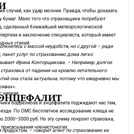
ИИ
й случай, как удар молнии. Правда, чтобы доказать
у бумаг. Мало того что страховщики потребуют
од, сделанный ближайшей метеорологической
спертиза и заключение специалиста, который имеет
одных стихий.
олкнетесь с массой неудобств, но с другой – ради
 пакет услуг по страхованию дома легко
зывает Ирина Конторщикова. – Например, долгое
страховка от падения на кровлю летательного
бытий она стала актуальна, потому что ежедневно мы
сивах».
:
низкая
 ЭНЦЕФАЛИТ
чики боррелиоза и энцефалита поджидают нас там,
и везде. По ОМС бесплатное исследование клеща не
о 2000–3000 руб. Но эту сумму покроет страховка,
 присасывания членистоногих.
 продуктом, – говорит агент по страхованию из