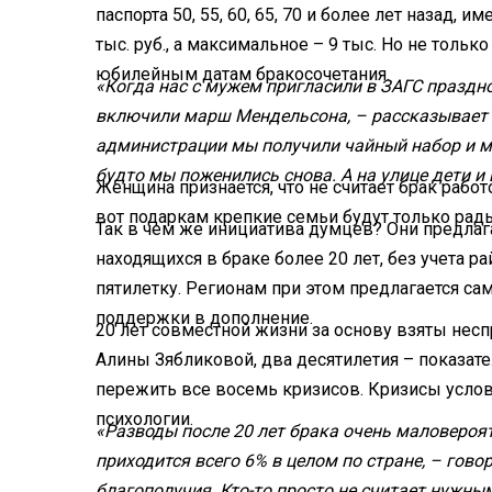
паспорта 50, 55, 60, 65, 70 и более лет назад,
тыс. руб., а максимальное – 9 тыс. Но не толь
юбилейным датам бракосочетания.
«Когда нас с мужем пригласили в ЗАГС праздно
включили марш Мендельсона, – рассказывает 
администрации мы получили чайный набор и мя
будто мы поженились снова. А на улице дети 
Женщина признается, что не считает брак рабо
вот подаркам крепкие семьи будут только рад
Так в чем же инициатива думцев? Они предлаг
находящихся в браке более 20 лет, без учета 
пятилетку. Регионам при этом предлагается са
поддержки в дополнение.
20 лет совместной жизни за основу взяты несп
Алины Зябликовой, два десятилетия – показат
пережить все восемь кризисов. Кризисы усло
психологии.
«Разводы после 20 лет брака очень маловероят
приходится всего 6% в целом по стране, – говор
благополучия. Кто-то просто не считает нужным