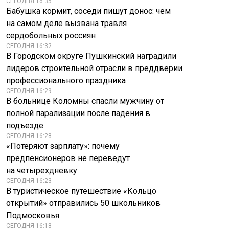
СЕГОДНЯ 16:35
Бабушка кормит, соседи пишут донос: чем
на самом деле вызвана травля
сердобольных россиян
СЕГОДНЯ 16:32
В Городском округе Пушкинский наградили
лидеров строительной отрасли в преддверии
профессионального праздника
СЕГОДНЯ 16:29
В больнице Коломны спасли мужчину от
полной парализации после падения в
подъезде
СЕГОДНЯ 16:28
«Потеряют зарплату»: почему
предпенсионеров не переведут
на четырехдневку
СЕГОДНЯ 16:23
В туристическое путешествие «Кольцо
открытий» отправились 50 школьников
Подмосковья
СЕГОДНЯ 16:18