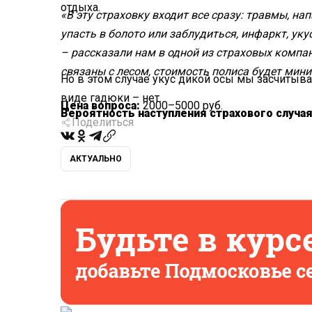
отдыха.
«В эту страховку входит все сразу: травмы, на
упасть в болото или заблудиться, инфаркт, ук
– рассказали нам в одной из страховых компан
связаны с лесом, стоимость полиса будет мин
Но в этом случае укус дикой осы мы засчитывае
виде гадюки – нет.
Цена вопроса:
2000–5000 руб.
Вероятность наступления страхового случа
Поделиться
АКТУАЛЬНО