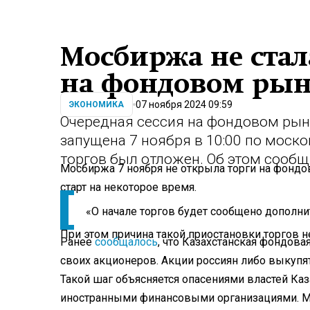
Мосбиржа не стал
на фондовом рын
07 ноября 2024 09:59
ЭКОНОМИКА
Очередная сессия на фондовом ры
запущена 7 ноября в 10:00 по моско
торгов был отложен. Об этом сообщ
Мосбиржа 7 ноября не открыла торги на фондо
старт на некоторое время.
«О начале торгов будет сообщено дополнит
При этом причина такой приостановки торгов н
Ранее
сообщалось
, что Казахстанская фондов
своих акционеров. Акции россиян либо выкупят
Такой шаг объясняется опасениями властей Ка
иностранными финансовыми организациями. М