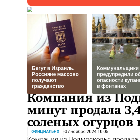
Бегут в Израиль.
Коммунальщики
Россияне массово
предупредили о
получают
опасности купан
гражданство
в фонтанах
Компания из Под
минут продала 3,
соленых огурцов 
07 ноября 2024 10:05
ОФИЦИАЛЬНО
Компания из Подмосковья продала 