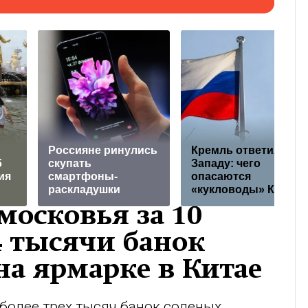
Россияне ринулись
Кремль ответил
б
скупать
Западу: чего
ия
смартфоны-
опасаются
раскладушки
«кукловоды» Киева
московья за 10
4 тысячи банок
на ярмарке в Китае
более трех тысяч банок соленых