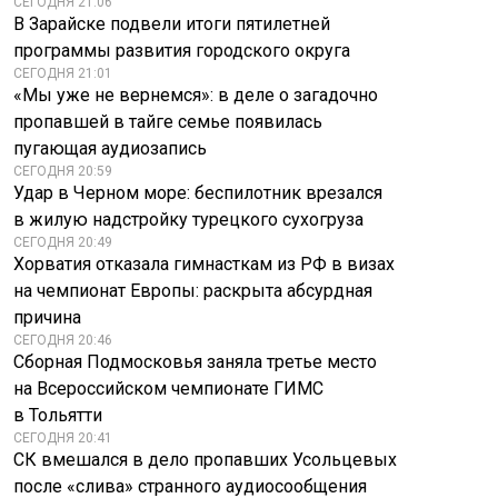
СЕГОДНЯ 21:06
В Зарайске подвели итоги пятилетней
программы развития городского округа
СЕГОДНЯ 21:01
«Мы уже не вернемся»: в деле о загадочно
пропавшей в тайге семье появилась
пугающая аудиозапись
СЕГОДНЯ 20:59
Удар в Черном море: беспилотник врезался
в жилую надстройку турецкого сухогруза
СЕГОДНЯ 20:49
Хорватия отказала гимнасткам из РФ в визах
на чемпионат Европы: раскрыта абсурдная
причина
СЕГОДНЯ 20:46
Сборная Подмосковья заняла третье место
на Всероссийском чемпионате ГИМС
в Тольятти
СЕГОДНЯ 20:41
СК вмешался в дело пропавших Усольцевых
после «слива» странного аудиосообщения