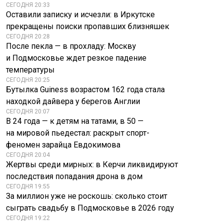
СЕГОДНЯ 20:33
Оставили записку и исчезли: в Иркутске
прекращены поиски пропавших близняшек
СЕГОДНЯ 20:28
После пекла — в прохладу: Москву
и Подмосковье ждет резкое падение
температуры
СЕГОДНЯ 20:25
Бутылка Guiness возрастом 162 года стала
Старые машины
находкой дайвера у берегов Англии
под прицелом:
СЕГОДНЯ 20:07
водителям готовят
Рак побеждён?
В 24 года — к детям на татами, в 50 —
неожиданные
Громкие новости от
на мировой пьедестал: раскрыт спорт-
штрафы
учёных
феномен зарайца Евдокимова
СЕГОДНЯ 20:04
Жертвы среди мирных: в Керчи ликвидируют
последствия попадания дрона в дом
СЕГОДНЯ 19:55
За миллион уже не роскошь: сколько стоит
сыграть свадьбу в Подмосковье в 2026 году
СЕГОДНЯ 19:22