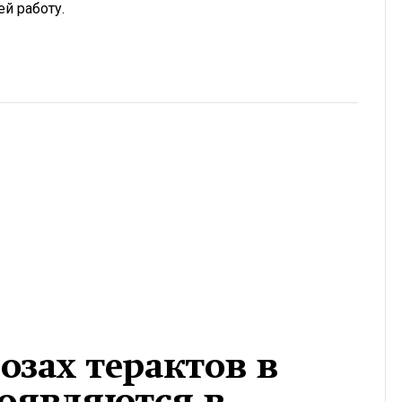
ей работу.
озах терактов в
появляются в