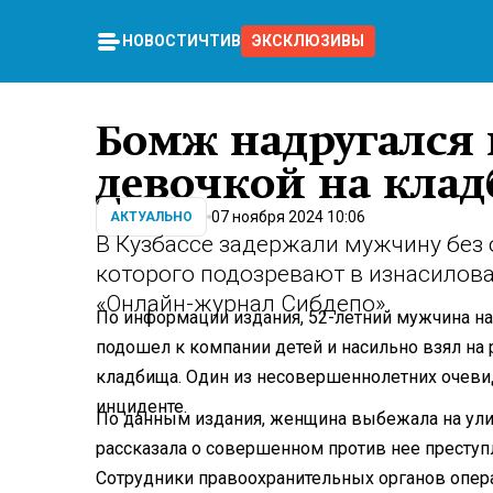
НОВОСТИ
ЧТИВО
ЭКСКЛЮЗИВЫ
Бомж надругался
девочкой на клад
07 ноября 2024 10:06
АКТУАЛЬНО
В Кузбассе задержали мужчину без 
которого подозревают в изнасилов
«Онлайн-журнал Сибдепо».
По информации издания, 52-летний мужчина на
подошел к компании детей и насильно взял на 
кладбища. Один из несовершеннолетних очеви
инциденте.
По данным издания, женщина выбежала на ули
рассказала о совершенном против нее преступ
Сотрудники правоохранительных органов опер