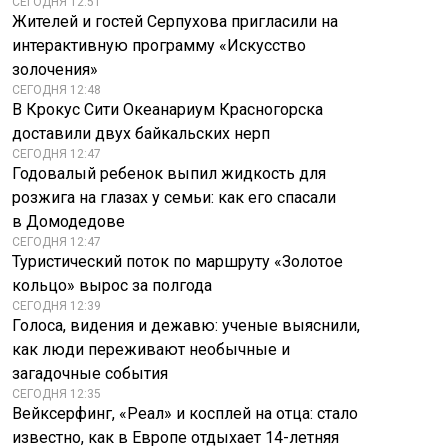
СЕГОДНЯ 12:51
Жителей и гостей Серпухова пригласили на
интерактивную программу «Искусство
золочения»
СЕГОДНЯ 12:48
В Крокус Сити Океанариум Красногорска
доставили двух байкальских нерп
СЕГОДНЯ 12:47
Годовалый ребенок выпил жидкость для
розжига на глазах у семьи: как его спасали
в Домодедове
СЕГОДНЯ 12:47
Туристический поток по маршруту «Золотое
кольцо» вырос за полгода
СЕГОДНЯ 12:39
Голоса, видения и дежавю: ученые выяснили,
как люди переживают необычные и
загадочные события
СЕГОДНЯ 12:35
Вейксерфинг, «Реал» и косплей на отца: стало
известно, как в Европе отдыхает 14-летняя