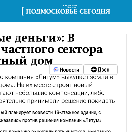
е деньги»: В
 частного сектора
жный дом
о компания «Литум» выкупает земли в
дома. На их месте строят новый
гают небольшие компенсации, либо
тоятельно принимали решение покидать
рый планирует возвести 18-этажное здание, с
казались против решения компании «Литум».
 его дома уже выкупили пять участков. Ему также