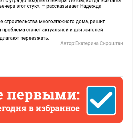
ает с утра до позднего вечера. Летом, когда все окна
вечера этот стук», — рассказывает Надежда
е строительства многоэтажного дома, решит
 проблема станет актуальной и для жителей
длагают переезжать.
Автор:
Екатерина Сироштан