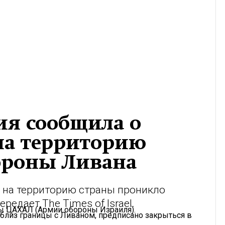
ия сообщила о
на территорию
тороны Ливана
о на территорию страны проникло
редает The Times of Israel.
цы ЦАХАЛ (Армии обороны Израиля).
близ границы с Ливаном, предписано закрыться в