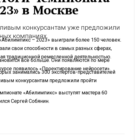
23» в Москве
нтливым конкурсантам уже предложили
чных компаниях.
 «Абилимпикс – 2023» выиграли более 150 человек.
азали свои способности в самых разных сферах,
ивая традиционной ремесленной деятельностью.
новится все больше. Они появляются по мере
нкурсе появилось «Проектирование нейросети».
орых занимались 300 экспертов-представителей
ливым конкурсантам предложили пройти
чемпионате «Абилимпикс» выступят мастера 60
лся Сергей Собянин.