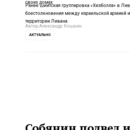
своих домах.
Ранее шиитская группировка «Хезболла» в Лива
боестолкновения между израильской армией и
территории Ливана.
Автор:
Александр Кошкин
АКТУАЛЬНО
Собянин подвел 