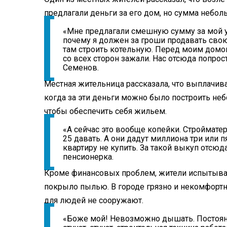
предлагали деньги за его дом, но сумма небол
«Мне предлагали смешную сумму за мой уч
почему я должен за гроши продавать свою
там строить котельную. Перед моим домом
со всех сторон зажали. Нас отсюда попро
Семенов.
Местная жительница рассказала, что выплачив
когда за эти деньги можно было построить неб
чтобы обеспечить себя жильем.
«А сейчас это вообще копейки. Строймате
25 давать. А они дадут миллиона три или п
квартиру не купить. За такой выкуп отсюда
пенсионерка.
Кроме финансовых проблем, жители испытываю
покрыло пылью. В городе грязно и некомфортн
для людей не сооружают.
«Боже мой! Невозможно дышать. Постоянно