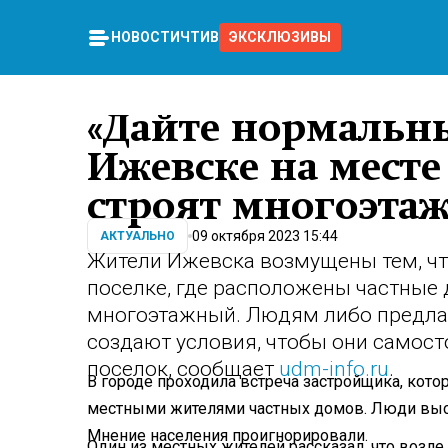
НОВОСТИ
ЧТИВО
ЭКСКЛЮЗИВЫ
«Дайте нормальны
Ижевске на месте
строят многоэта
09 октября 2023 15:44
АКТУАЛЬНО
Жители Ижевска возмущены тем, чт
поселке, где расположены частные 
многоэтажный. Людям либо предла
создают условия, чтобы они самос
поселок, сообщает
udm-info.ru
.
В городе проходила встреча застройщика, кото
местными жителями частных домов. Люди выс
Мнение населения проигнорировали.
Один из местных жителей рассказал, что возле