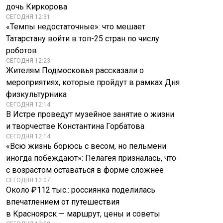
дочь Киркорова
СЕГОДНЯ 12:31
«Темпы недостаточные»: что мешает
Татарстану войти в топ-25 стран по числу
роботов
СЕГОДНЯ 12:23
Жителям Подмосковья рассказали о
мероприятиях, которые пройдут в рамках Дня
физкультурника
СЕГОДНЯ 12:14
В Истре проведут музейное занятие о жизни
и творчестве Константина Горбатова
СЕГОДНЯ 12:14
«Всю жизнь борюсь с весом, но пельмени
иногда побеждают»: Пелагея призналась, что
с возрастом оставаться в форме сложнее
СЕГОДНЯ 12:07
Около ₽112 тыс.: россиянка поделилась
впечатлением от путешествия
в Красноярск — маршрут, цены и советы