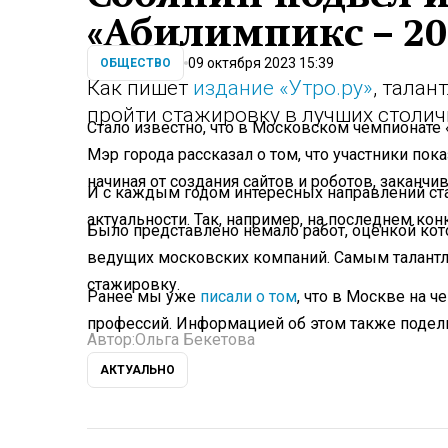
«Абилимпикс – 20
09 октября 2023 15:39
ОБЩЕСТВО
Как пишет
издание «Утро.ру»
, тала
пройти стажировку в лучших столи
Стало известно, что в Московском чемпионате
Мэр города рассказал о том, что участники пок
начиная от создания сайтов и роботов, заканч
И с каждым годом интересных направлений ста
актуальности. Так, например, на последнем ко
Было представлено немало работ, оценкой кот
ведущих московских компаний. Самым талант
стажировку.
Ранее мы уже
писали о том
, что в Москве на 
профессий. Информацией об этом также подели
Автор:
Ольга Бекетова
АКТУАЛЬНО