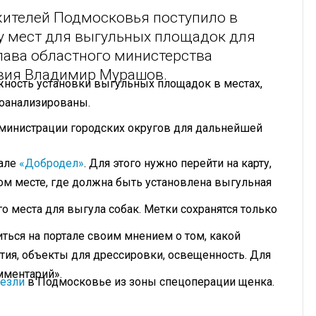
жителей Подмосковья поступило в
у мест для выгульных площадок для
лава областного министерства
твия Владимир Мурашов.
жность установки выгульных площадок в местах,
оанализированы.
министрации городских округов для дальнейшей
тале
«Добродел»
. Для этого нужно перейти на карту,
ом месте, где должна быть установлена выгульная
 места для выгула собак. Метки сохранятся только
иться на портале своим мнением о том, какой
тия, объекты для дрессировки, освещенность. Для
мментарий».
езли
в Подмосковье из зоны спецоперации щенка.