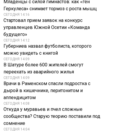
Младенцы с силой гимнастов: как «ген
Геркулеса» снимает тормоз с роста мышц
СЕГОДНЯ 14:16
Стартовал прием заявок на конкурс
управленцев Южной Осетии «Команда
будущего»
СЕГОДНЯ 14:12
Губерниев назвал футболиста, которого
можно увидеть с книгой
СЕГОДНЯ 14:09
В Шатуре более 600 жителей смогут
переехать из аварийного жилья
Пугачеву могут
Дунай мелеет:
выгнать из ее
Сербии грозит
СЕГОДНЯ 14:09
летней резиденции
энергетический
Врачи в Раменском спасли подростка с
в Латвии
коллапс
дырой в кишечнике, перитонитом и
аппендицитом
СЕГОДНЯ 14:08
Откуда у муравьев и пчел сложные
сообщества? Старую теорию поставили под
сомнение
СЕГОДНЯ 14:04