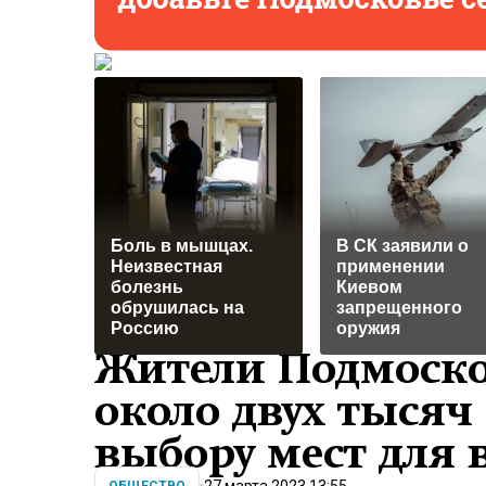
Боль в мышцах.
В СК заявили о
Неизвестная
применении
болезнь
Киевом
обрушилась на
запрещенного
Россию
оружия
Жители Подмоск
около двух тысяч
выбору мест для 
27 марта 2023 13:55