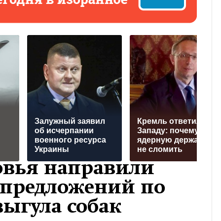
Залужный заявил
Кремль ответил
об исчерпании
Западу: почему
военного ресурса
ядерную державу
Украины
не сломить
овья направили
 предложений по
выгула собак