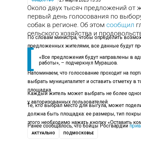
ОБЩЕСТВО
Около двух тысяч предложений от 
первый день голосования по выбор
собак в регионе. Об этом
сообщил
г
сельского хозяйства и продовольс
По словам министра, чтобы определить возмо
предложенных жителями, все данные будут пр
«Все предложения будут направлены в ад
работы», – подчеркнул Мурашов.
Напоминаем, что голосование проходит на пор
выбрать муниципалитет и оставить отметку в т
площадка.
Каждый житель может выбрать не более одного
у авторизованных пользователей.
Те, кто выбрал место для выгула, может подел
должна быть площадка: ее размеры, тип покры
этого необходимо нажать кнопку «Оставить ко
Ранее сообщалось, что бойцы Росгвардии
прив
АКТУАЛЬНО
ПОДМОСКОВЬЕ