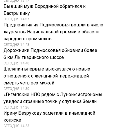
СЕГОДНЯ 15:17
Бывший муж Бородиной обратился к
Бастрыкину
СЕГОДНЯ 14:57
Предприятия из Подмосковья вошли в число
лауреатов Национальной премии в области
народных промыслов
СЕГОДНЯ 14:43
Дорожники Подмосковья обновили более
6 км Лыткаринского шоссе
СЕГОДНЯ 14:40
Шаляпин впервые высказался о новых
отношениях с женщиной, пережившей
смерть четырех мужей
СЕГОДНЯ 14:30
«Гигантские НЛО рядом с Луной»: астрономы
увидели странные точки у спутника Земли
СЕГОДНЯ 14:26
Ирину Безрукову заметили в инвалидной
коляске
СЕГОДНЯ 14:23