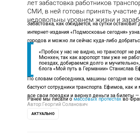
лет забастовка работников трансп
СМИ, в ней готовы принять участие 
недовольны уровнем жизни и зараб
Забастовка, как ожидается, на сутки остановит
интернет-издания «Подмосковье сегодня» узнал
городов и можно ли сейчас куда-либо добратьс
«Пробок у нас не видно, но транспорт не р
Мюнхен, так как аэропорт там уже не рабо
поездах, добираемся долго и мучительно»,
блога «Мой путь в Германии» Станислав Е
По словам собеседника, машины сегодня не смо
бастуют сотрудники транспорта. Ефимов, как и
все свои поездки и вернул деньги за билеты —
Ранее мы писали о
массовых протестах
во Фра
Автор:
Георгий Соланович
АКТУАЛЬНО