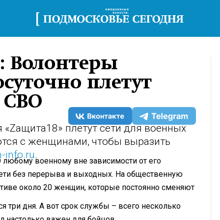
»: Волонтеры
осуточно плетут
 СВО
 «Zащита18» плетут сети для военных
тся с женщинами, чтобы выразить
-info.ru
.
О любому военному вне зависимости от его
ети без перерыва и выходных. На общественную
ективе около 20 женщин, которые постоянно сменяют
я три дня. А вот срок службы – всего несколько
л настолько важен для бойцов.