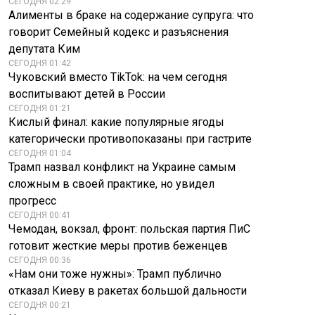
СЕГОДНЯ 02:29
Алименты в браке на содержание супруга: что
говорит Семейный кодекс и разъяснения
депутата Ким
СЕГОДНЯ 01:42
Чуковский вместо TikTok: на чем сегодня
воспитывают детей в России
СЕГОДНЯ 01:21
Кислый финал: какие популярные ягоды
категорически противопоказаны при гастрите
СЕГОДНЯ 01:04
Трамп назвал конфликт на Украине самым
сложным в своей практике, но увидел
прогресс
СЕГОДНЯ 00:41
Чемодан, вокзал, фронт: польская партия ПиС
готовит жесткие меры против беженцев
СЕГОДНЯ 00:36
«Нам они тоже нужны»: Трамп публично
отказал Киеву в ракетах большой дальности
СЕГОДНЯ 00:21