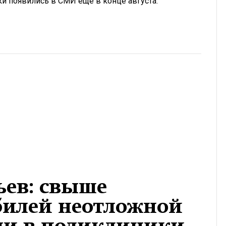
и появились в СМИ еще в конце августа.
ьев: свыше
билей неотложной