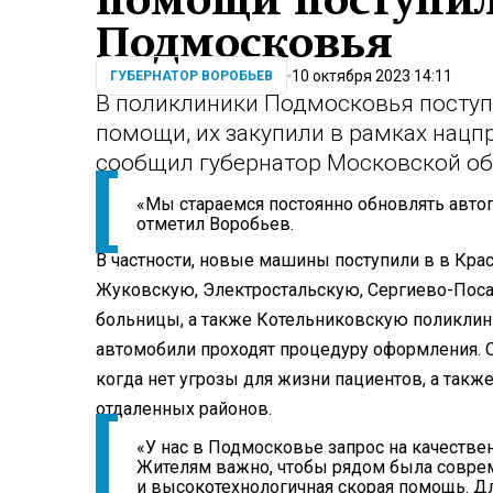
помощи поступи
Подмосковья
10 октября 2023 14:11
ГУБЕРНАТОР ВОРОБЬЕВ
В поликлиники Подмосковья посту
помощи, их закупили в рамках нацп
сообщил губернатор Московской об
«Мы стараемся постоянно обновлять автопа
отметил Воробьев.
В частности, новые машины поступили в в Кра
Жуковскую, Электростальскую, Сергиево-Пос
больницы, а также Котельниковскую поликлиник
автомобили проходят процедуру оформления. 
когда нет угрозы для жизни пациентов, а так
отдаленных районов.
«У нас в Подмосковье запрос на качеств
Жителям важно, чтобы рядом была соврем
и высокотехнологичная скорая помощь. 