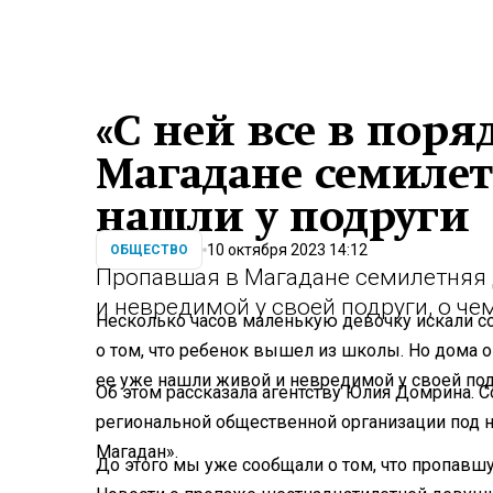
«С ней все в пор
Магадане семиле
нашли у подруги
10 октября 2023 14:12
ОБЩЕСТВО
Пропавшая в Магадане семилетняя
и невредимой у своей подруги, о ч
Несколько часов маленькую девочку искали с
о том, что ребенок вышел из школы. Но дома о
ее уже нашли живой и невредимой у своей под
Об этом рассказала агентству Юлия Домрина. 
региональной общественной организации под 
Магадан».
До этого мы уже
сообщали о том
, что пропавш