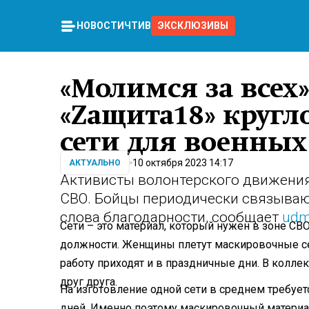
НОВОСТИ
ЧТИВО
ЭКСКЛЮЗИВЫ
«Молимся за всех
«Zащита18» кругл
сети для военных
10 октября 2023 14:17
АКТУАЛЬНО
Активисты волонтерского движения
СВО. Бойцы периодически связываю
слова благодарности, сообщает
udm
Сети – это материал, который нужен в зоне СВ
должности. Женщины плетут маскировочные с
работу приходят и в праздничные дни. В колл
друг друга.
На изготовление одной сети в среднем требуетс
дней. Именно поэтому маскировочный материа