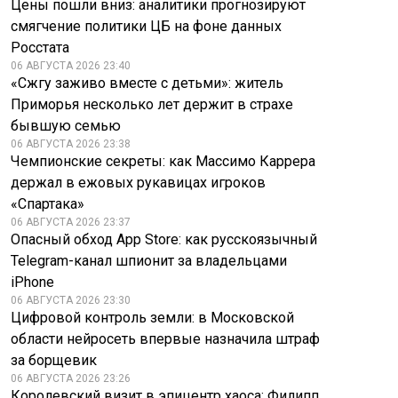
Цены пошли вниз: аналитики прогнозируют
смягчение политики ЦБ на фоне данных
Росстата
06 АВГУСТА 2026 23:40
«Сжгу заживо вместе с детьми»: житель
Приморья несколько лет держит в страхе
бывшую семью
06 АВГУСТА 2026 23:38
Чемпионские секреты: как Массимо Каррера
держал в ежовых рукавицах игроков
«Спартака»
06 АВГУСТА 2026 23:37
Опасный обход App Store: как русскоязычный
Telegram-канал шпионит за владельцами
iPhone
06 АВГУСТА 2026 23:30
Цифровой контроль земли: в Московской
области нейросеть впервые назначила штраф
за борщевик
06 АВГУСТА 2026 23:26
Королевский визит в эпицентр хаоса: Филипп