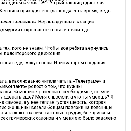
находится в зоне СВО. У приятельниц одного из
Женщина приходит всегда, когда есть время, ведь
оотечественников. Неравнодушных женщин
 Удмуртии открываются новые точки, где
 тех, кого не знаем. Чтобы все ребята вернулись
ны волонтерского движения
товят еду, вяжут носки. Инициатором создания
ала, взволнованно читала чаты в «Телеграме» и
«ВКонтакте» репост о том, что нужны
 на своей машине, развозить необходимое, но мне
огу сделать еще? Меня спросили, а что ты умеешь? Я
 самоед, а у нее теплая густая шерсть, которая
ругие женщины вязали бойцам повязки на поясницы.
вой таскают на себе тяжелые орудия, боеприпасы.
сех грумерских салонов и у меня ею было завалено