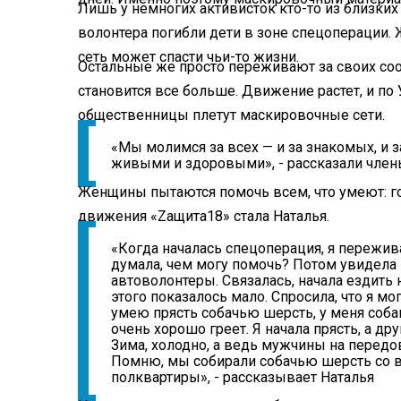
Лишь у немногих активисток кто-то из близких 
волонтера погибли дети в зоне спецоперации. 
сеть может спасти чьи-то жизни.
Остальные же просто переживают за своих с
становится все больше. Движение растет, и по
общественницы плетут маскировочные сети.
«Мы молимся за всех — и за знакомых, и за
живыми и здоровыми», - рассказали чле
Женщины пытаются помочь всем, что умеют: го
движения «Zащита18» стала Наталья.
«Когда началась спецоперация, я пережив
думала, чем могу помочь? Потом увидела 
автоволонтеры. Связалась, начала ездить
этого показалось мало. Спросила, что я м
умею прясть собачью шерсть, у меня собака
очень хорошо греет. Я начала прясть, а д
Зима, холодно, а ведь мужчины на передо
Помню, мы собирали собачью шерсть со в
полквартиры», - рассказывает Наталья