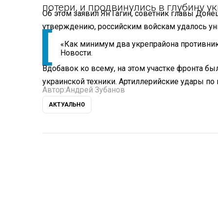
потери, и продвинулись в глубину у
Об этом заявил Ян Гагин, советник главы Дон
утверждению, российским войскам удалось уни
«Как минимум два укрепрайона противник
Новости.
Вдобавок ко всему, на этом участке фронта бы
украинской техники. Артиллерийские удары по 
Автор:
Андрей Зубанов
АКТУАЛЬНО