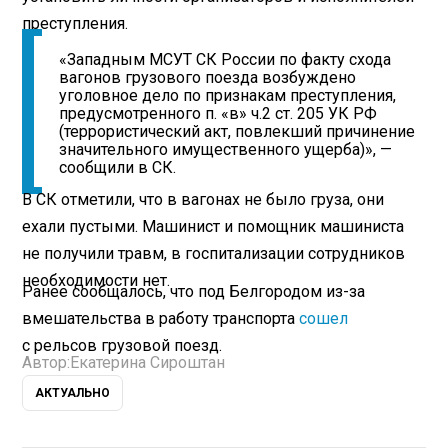
преступления.
«Западным МСУТ СК России по факту схода
вагонов грузового поезда возбуждено
уголовное дело по признакам преступления,
предусмотренного п. «в» ч.2 ст. 205 УК РФ
(террористический акт, повлекший причинение
значительного имущественного ущерба)», —
сообщили в СК.
В СК отметили, что в вагонах не было груза, они
ехали пустыми. Машинист и помощник машиниста
не получили травм, в госпитализации сотрудников
необходимости нет.
Ранее сообщалось, что под Белгородом из-за
вмешательства в работу транспорта
сошел
с рельсов грузовой поезд.
Автор:
Екатерина Сироштан
АКТУАЛЬНО