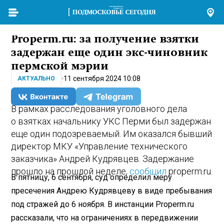
Properm.ru: за получение взятки
задержан еще один экс-чиновник
пермской мэрии
11 сентября 2024 10:08
АКТУАЛЬНО
В рамках расследования уголовного дела
о взятках начальнику УКС Перми был задержан
еще один подозреваемый. Им оказался бывший
директор МКУ «Управление технического
заказчика» Андрей Кудрявцев. Задержание
прошло на прошлой неделе,
сообщил
properm.ru.
В пятницу, 6 сентября, суд определил меру
пресечения Андрею Кудрявцеву в виде пребывания
под стражей до 6 ноября. В инстанции Properm.ru
рассказали, что на ограничениях в передвижении