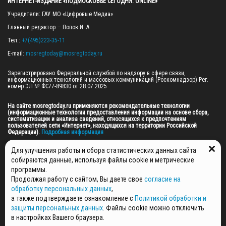
ИНТЕРНЕТ-ИЗДАНИЕ «ПОДМОСКОВЬЕ СЕГОДНЯ. ONLINE»
Учредители: ГАУ МО «Цифровые Медиа»

Главный редактор — Попов И. А.

Тел.: 
+7(495)223-35-11
E-mail: 
mosregtoday@mosregtoday.ru
Зарегистрировано Федеральной службой по надзору в сфере связи, 
информационных технологий и массовых коммуникаций (Роскомнадзор) Рег. 
номер ЭЛ № ФС77-89830 от 28.07.2025

На сайте mosregtoday.ru применяются рекомендательные технологии 
(информационные технологии предоставления информации на основе сбора, 
систематизации и анализа сведений, относящихся к предпочтениям 
пользователей сети «Интернет», находящихся на территории Российской 
Федерации).
 Подробная информация
© 2026 ПРАВА НА ВСЕ МАТЕРИАЛЫ САЙТА ПРИНАДЛЕЖАТ ГАУ МО "ЦИФРОВЫЕ 
Для улучшения работы и сбора статистических данных сайта
МЕДИА" (ОГРН: 1255000059467).
собираются данные, используя файлы cookie и метрические
программы.
Продолжая работу с сайтом, Вы даете свое
согласие на
ПОЛИТИКА ОБРАБОТКИ И ЗАЩИТЫ ПЕРСОНАЛЬНЫХ ДАННЫХ
обработку персональных данных
,
НОВОСТИ
а также подтверждаете ознакомление с
Политикой обработки и
ГАЗЕТЫ
защиты персональных данных
. Файлы cookie можно отключить
РЕКЛАМОДАТЕЛЯМ
в настройках Вашего браузера.