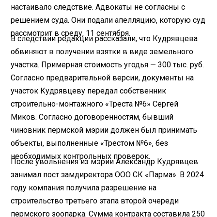
настаивало следствие. Адвокаты не согласны с
решением суда. Они подали апелляцию, которую суд
рассмотрит в среду, 11 сентября.
В следствии редакции рассказали, что Кудрявцева
обвиняют в получении взятки в виде земельного
участка. Примерная стоимость угодья — 300 тыс. руб.
Согласно предварительной версии, документы на
участок Кудрявцеву передал собственник
строительно-монтажного «Треста №6» Сергей
Миков. Согласно договоренностям, бывший
чиновник пермской мэрии должен был принимать
объекты, выполненные «Трестом №6», без
необходимых контрольных проверок.
После увольнения из мэрии Александр Кудрявцев
занимал пост замдиректора ООО СК «Парма». В 2024
году компания получила разрешение на
строительство третьего этапа второй очереди
пермского зоопарка. Сумма контракта составила 250