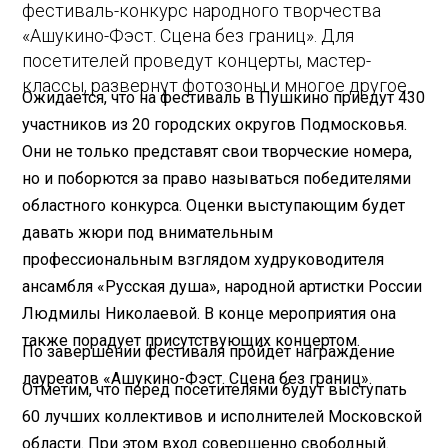
фестиваль-конкурс народного творчества
«Ашукино-Фэст. Сцена без границ». Для
посетителей проведут концерты, мастер-
классы, развернут фотозоны и многое другое.
Ожидается, что на фестиваль в Пушкино приедут 430
участников из 20 городских округов Подмосковья.
Они не только представят свои творческие номера,
но и поборются за право называться победителями
областного конкурса. Оценки выступающим будет
давать жюри под внимательным
профессиональным взглядом худруководителя
ансамбля «Русская душа», народной артистки России
Людмилы Николаевой. В конце мероприятия она
также порадует присутствующих концертом.
По завершении фестиваля пройдет награждение
лауреатов «Ашукино-Фэст. Сцена без границ».
Отметим, что перед посетителями будут выступать
60 лучших коллективов и исполнителей Московской
области. При этом вход совершенно свободный.