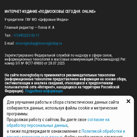
ИНТЕРНЕТ-ИЗДАНИЕ «ПОДМОСКОВЬЕ СЕГОДНЯ. ONLINE»
Учредители: ГАУ МО «Цифровые Медиа»

Главный редактор — Попов И. А.

Тел.: 
+7(495)223-35-11
E-mail: 
mosregtoday@mosregtoday.ru
Зарегистрировано Федеральной службой по надзору в сфере связи, 
информационных технологий и массовых коммуникаций (Роскомнадзор) Рег. 
номер ЭЛ № ФС77-89830 от 28.07.2025

На сайте mosregtoday.ru применяются рекомендательные технологии 
(информационные технологии предоставления информации на основе сбора, 
систематизации и анализа сведений, относящихся к предпочтениям 
пользователей сети «Интернет», находящихся на территории Российской 
Федерации).
 Подробная информация
© 2026 ПРАВА НА ВСЕ МАТЕРИАЛЫ САЙТА ПРИНАДЛЕЖАТ ГАУ МО "ЦИФРОВЫЕ 
Для улучшения работы и сбора статистических данных сайта
МЕДИА" (ОГРН: 1255000059467).
собираются данные, используя файлы cookie и метрические
программы.
Продолжая работу с сайтом, Вы даете свое
согласие на
ПОЛИТИКА ОБРАБОТКИ И ЗАЩИТЫ ПЕРСОНАЛЬНЫХ ДАННЫХ
обработку персональных данных
,
НОВОСТИ
а также подтверждаете ознакомление с
Политикой обработки и
ГАЗЕТЫ