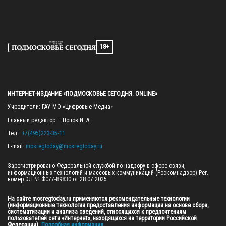
18+
ИНТЕРНЕТ-ИЗДАНИЕ «ПОДМОСКОВЬЕ СЕГОДНЯ. ONLINE»
Учредители: ГАУ МО «Цифровые Медиа»

Главный редактор — Попов И. А.

Тел.: 
+7(495)223-35-11
E-mail: 
mosregtoday@mosregtoday.ru
Зарегистрировано Федеральной службой по надзору в сфере связи, 
информационных технологий и массовых коммуникаций (Роскомнадзор) Рег. 
номер ЭЛ № ФС77-89830 от 28.07.2025

На сайте mosregtoday.ru применяются рекомендательные технологии 
(информационные технологии предоставления информации на основе сбора, 
систематизации и анализа сведений, относящихся к предпочтениям 
пользователей сети «Интернет», находящихся на территории Российской 
Федерации).
 Подробная информация