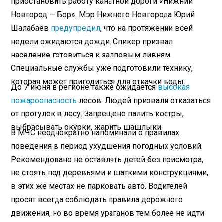
приостановить работу канатной дороги «Нижний
Новгород — Бор». Мэр Нижнего Новгорода Юрий
Шалабаев
предупредил
, что на протяжении всей
недели ожидаются дожди. Спикер призвал
население готовиться к залповым ливням.
Специальные службы уже подготовили технику,
которая может пригодиться для откачки воды.
До 7 июня в регионе также ожидается
высокая
пожароопасность
лесов. Людей призвали отказаться
от прогулок в лесу. Запрещено палить костры,
выбрасывать окурки, жарить шашлыки.
В МЧС неоднократно напоминали о правилах
поведения в период ухудшения погодных условий.
Рекомендовано не оставлять детей без присмотра,
не стоять под деревьями и шаткими конструкциями,
в этих же местах не парковать авто. Водителей
просят всегда соблюдать правила дорожного
движения, но во время ураганов тем более не идти