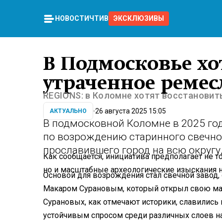
НОВОСТИ
ЧТИВО
ЭКСКЛЮЗИВЫ
В Подмосковье хо
утраченное ремес
REGIONS: в Коломне хотят восстановит
26 августа 2025 15:05
АКТУАЛЬНО
В подмосковной Коломне в 2025 год
по возрождению старинного свечног
прославившего город на всю округу
Как сообщается, инициатива предполагает не т
но и масштабные археологические изыскания н
Основой для возрождения стал свечной завод,
Макаром Сурановым, который открыл свою ман
Сурановых, как отмечают историки, славилис
устойчивым спросом среди различных слоев н