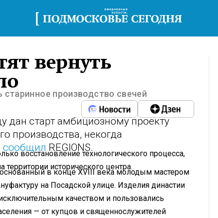
тят вернуть
ло
ь старинное производство свечей
у дан старт амбициозному проекту
о производства, некогда
,
сообщил
REGIONS.
олько восстановление технологического процесса,
а территории исторического центра.
 основанный в конце XVIII века молодым мастером
уфактуру на Посадской улице. Изделия династии
ь исключительным качеством и пользовались
аселения — от купцов и священнослужителей