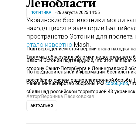
Ленобласти
26 августа 2025 14:55
ПОЛИТИКА
Украинские беспилотники могли зап
находящихся в акватории Балтийско
пространство Эстонии для пролета 
стало известно
Mash.
Подтверждением этой версии стала находка на
Тартумаа обнаружил обломки недолетевшего б
Власти Эстонии подтвердили, что этот аппарат
сторону Санкт-Петербурга и Ленинградской обл
По предварительной информации, беспилотник 
российских систем радиоэлектронной борьбы 
Ранее Министерство обороны РФ
сообщило
, ч
сбили над российской территорией 43 украинск
Автор:
Вероника Пасиковская
АКТУАЛЬНО