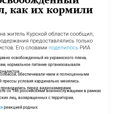
: освобожденный
ал, как их кормили
на житель Курской области сообщил,
 содержания предоставлялись только
истов. Его словами
поделилось
РИА
давно освобожденный из украинского плена,
овам, нормальное питание организовывали
рналистов.
колбасой, обеспечивали чаем и полноценными
й прессы условия кардинально менялись.
о проводились перед видеокамерами.
сте со 146 российскими военнослужащими в рамках
ских лиц, возвращенных с территории,
ся
реакцией родных.