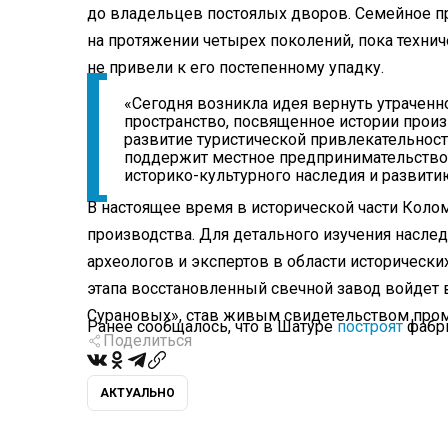
до владельцев постоялых дворов. Семейное 
на протяжении четырех поколений, пока техни
не привели к его постепенному упадку.
«Сегодня возникла идея вернуть утраченн
пространство, посвященное истории произ
развитие туристической привлекательност
поддержит местное предпринимательство
историко-культурного наследия и развит
В настоящее время в исторической части Кол
производства. Для детального изучения насл
археологов и экспертов в области исторически
этапа восстановленный свечной завод войдет 
Сурановых», став живым свидетельством про
Ранее сообщалось, что в Шатуре
построят
фабри
Поделиться
АКТУАЛЬНО