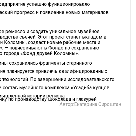
предприятие успешно функционировало
ческий прогресс и появление новых материалов
ое ремесло и создать уникальное музейное
водства свечей. Этот проект станет вкладом в
и Коломны, создаст новые рабочие места и
», — подчеркивают в Фонде по сохранению
ию города «Фонд друзей Коломны».
омны сохранились фрагменты старинного
едия планируется привлечь квалифицированных
х технологий. По завершении исследовательского
в состав музейного комплекса «Усадьба купцов
мышленной истории региона.
ку по производству шоколада и глазурей.
Автор:
Екатерина Сироштан