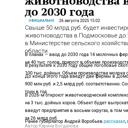
животноводства 
до 2030 года
26 августа 2025 15:02
ОФИЦИАЛЬНО
Свыше 50 млрд руб. будет инвестир
животноводства в Подмосковье до 
в Министерстве сельского хозяйст
области.
В планах — ввод до 2030 года 14 молочных фе
на 40 тыс. голов, прирост в объеме производств
В результате к 2030 году общее поголовье скот
100 тыс. дойных. Объем производства молока со
До конца этого года введут две фермы в Домод
900 млн руб. и 2,5 млрд руб. соответственно. 
тонн в год.
В 2026-м откроют животноводческий комплекс 
на 3 тыс. дойных коров. Объект будет выпускат
введут предприятия в восьми округах, в том 
за 26 млрд руб.
Ранее губернатор Андрей Воробьев
рассказал
,
Автор:
Карина Богданова