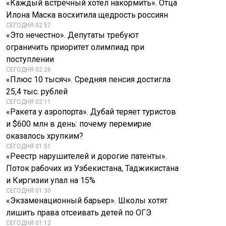
«Каждый встречный хотел накормить». Отца
Илона Маска восхитила щедрость россиян
СЕГОДНЯ 02:57
«Это нечестно». Депутаты требуют
ограничить приоритет олимпиад при
поступлении
СЕГОДНЯ 02:26
«Плюс 10 тысяч». Средняя пенсия достигла
25,4 тыс. рублей
СЕГОДНЯ 02:11
«Ракета у аэропорта». Дубай теряет туристов
и $600 млн в день: почему перемирие
оказалось хрупким?
СЕГОДНЯ 01:51
«Реестр нарушителей и дорогие патенты».
Поток рабочих из Узбекистана, Таджикистана
и Киргизии упал на 15%
СЕГОДНЯ 01:30
«Экзаменационный барьер». Школы хотят
лишить права отсеивать детей по ОГЭ
СЕГОДНЯ 01:12