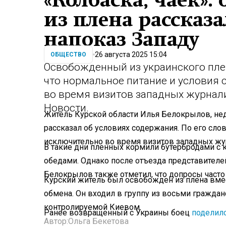
«Колбаска, чаек»
из плена рассказ
напоказ Западу
26 августа 2025 15:04
ОБЩЕСТВО
Освобожденный из украинского пле
что нормальное питание и условия
во время визитов западных журнал
Новости.
Житель Курской области Илья Белокрылов, не
рассказал об условиях содержания. По его сл
исключительно во время визитов западных жу
В такие дни пленных кормили бутербродами с 
обедами. Однако после отъезда представителе
Белокрылов также отметил, что допросы част
Курский житель был освобожден из плена вме
обмена. Он входил в группу из восьми граждан
контролируемой Киевом.
Ранее возвращенный с Украины боец
поделил
Автор:
Ольга Бекетова