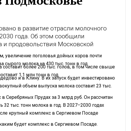
в Подмосковье
овано в развитие отрасли молочного
2030 года. Об этом сообщили
ва и продовольствия Московской
рм, увеличение поголовья дойных коров почти
а сырого молока на 430 тыс. тонн в год.
а составит более 200 тыс. голов, в том числе свыше
ставит 1,1 млн тонн в год.
едово и в Клину. В их запуск будет инвестировано
Совокупный объем выпуска молока составит 23 тыс.
в Серебряных Прудах за 3 млрд руб. Он рассчитан
ь 32 тыс. тонн молока в год. В 2027–2030 годах
числе крупный комплекс в Сергиевом Посаде
 каким будет комплекс в Сергиевом Посаде.