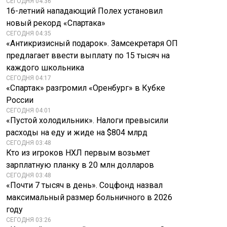
СЕГОДНЯ 04:36
16-летний нападающий Полех установил
новый рекорд «Спартака»
СЕГОДНЯ 04:35
«Антикризисный подарок». Замсекретаря ОП
предлагает ввести выплату по 15 тысяч на
каждого школьника
СЕГОДНЯ 04:17
«Спартак» разгромил «Оренбург» в Кубке
России
СЕГОДНЯ 04:01
«Пустой холодильник». Налоги превысили
расходы на еду и жиде на $804 млрд
СЕГОДНЯ 03:48
Кто из игроков НХЛ первым возьмет
зарплатную планку в 20 млн долларов
СЕГОДНЯ 03:48
«Почти 7 тысяч в день». Соцфонд назвал
максимальный размер больничного в 2026
году
СЕГОДНЯ 03:26