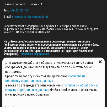
Главный редактор — Попов И. А.

Тел.: 
+7(495)223-35-11
E-mail: 
mosregtoday@mosregtoday.ru
Зарегистрировано Федеральной службой по надзору в сфере связи, 
информационных технологий и массовых коммуникаций (Роскомнадзор) Рег. 
номер ЭЛ № ФС77-89830 от 28.07.2025

На сайте mosregtoday.ru применяются рекомендательные технологии 
(информационные технологии предоставления информации на основе сбора, 
систематизации и анализа сведений, относящихся к предпочтениям 
пользователей сети «Интернет», находящихся на территории Российской 
Федерации).
 Подробная информация
© 2026 ПРАВА НА ВСЕ МАТЕРИАЛЫ САЙТА ПРИНАДЛЕЖАТ ГАУ МО "ЦИФРОВЫЕ 
Для улучшения работы и сбора статистических данных сайта
МЕДИА" (ОГРН: 1255000059467).
собираются данные, используя файлы cookie и метрические
программы.
Продолжая работу с сайтом, Вы даете свое
согласие на
ПОЛИТИКА ОБРАБОТКИ И ЗАЩИТЫ ПЕРСОНАЛЬНЫХ ДАННЫХ
обработку персональных данных
,
НОВОСТИ
а также подтверждаете ознакомление с
Политикой обработки и
ГАЗЕТЫ
защиты персональных данных
. Файлы cookie можно отключить
РЕКЛАМОДАТЕЛЯМ
в настройках Вашего браузера.
КОНТАКТНАЯ ИНФОРМАЦИЯ
О РЕДАКЦИИ