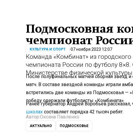
Подмосковная ко
чемпионат России
07 ноября 2023 12:07
КУЛЬТУРА И СПОРТ
Команда «Комбинат» из городского
чемпионата России по футболу 8×8.
Министерстве физической культуры 
После полуфинальных матчей сборная звезд и 
матч. В составе звездной команды играли амб
встретились две команды из Подмосковья — «К
победу одержали футболисты «Комбината».
Ранее губернатор Андрей Воробьев рассказал,
школах
составляет порядка 42 тысяч ребят.
Автор:
Оксана Павленко
АКТУАЛЬНО
ПОДМОСКОВЬЕ