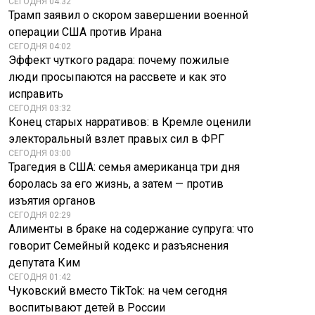
СЕГОДНЯ 04:32
Трамп заявил о скором завершении военной
операции США против Ирана
СЕГОДНЯ 04:02
Эффект чуткого радара: почему пожилые
люди просыпаются на рассвете и как это
исправить
СЕГОДНЯ 03:32
Конец старых нарративов: в Кремле оценили
электоральный взлет правых сил в ФРГ
СЕГОДНЯ 03:00
Трагедия в США: семья американца три дня
боролась за его жизнь, а затем — против
изъятия органов
СЕГОДНЯ 02:29
Алименты в браке на содержание супруга: что
говорит Семейный кодекс и разъяснения
депутата Ким
СЕГОДНЯ 01:42
Чуковский вместо TikTok: на чем сегодня
воспитывают детей в России