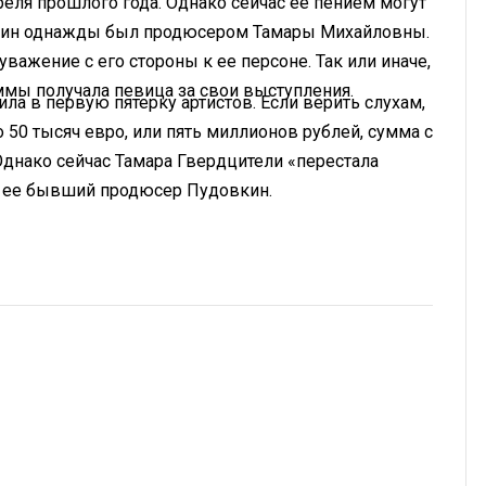
еля прошлого года. Однако сейчас ее пением могут
овкин однажды был продюсером Тамары Михайловны.
уважение с его стороны к ее персоне. Так или иначе,
ммы получала певица за свои выступления.
ила в первую пятерку артистов. Если верить слухам,
 50 тысяч евро, или пять миллионов рублей, сумма с
 Однако сейчас Тамара Гвердцители «перестала
ил ее бывший продюсер Пудовкин.