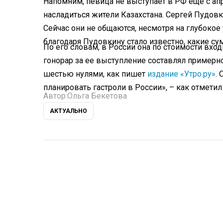
Напомним, певица не выступает в РФ еще с апр
насладиться жители Казахстана. Сергей Пуд
Сейчас они не общаются, несмотря на глубокое 
благодаря Пудовкину стало известно, какие су
По его словам, в России она по стоимости вход
гонорар за ее выступление составлял примерно
шестью нулями, как пишет
издание «Утро.ру»
.
планировать гастроли в России», – как отмет
Автор:
Ольга Бекетова
АКТУАЛЬНО