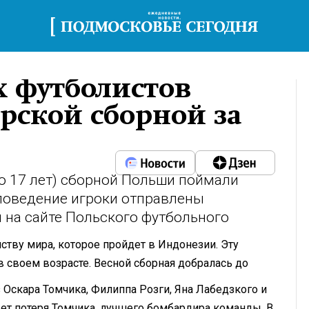
х футболистов
рской сборной за
о 17 лет) сборной Польши поймали
 поведение игроки отправлены
 на сайте Польского футбольного
ству мира, которое пройдет в Индонезии. Эту
 своем возрасте. Весной сборная добралась до
з Оскара Томчика, Филиппа Розги, Яна Лабедзкого и
ет потеря Томчика, лучшего бомбардира команды. В