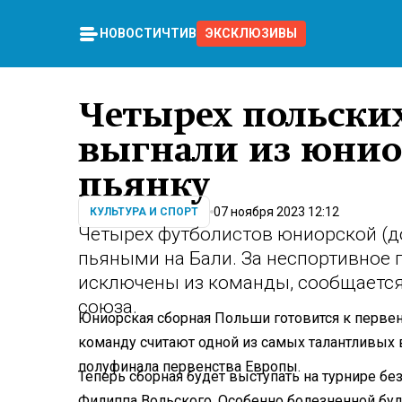
НОВОСТИ
ЧТИВО
ЭКСКЛЮЗИВЫ
Четырех польски
выгнали из юнио
пьянку
07 ноября 2023 12:12
КУЛЬТУРА И СПОРТ
Четырех футболистов юниорской (д
пьяными на Бали. За неспортивное
исключены из команды, сообщается
союза.
Юниорская сборная Польши готовится к первен
команду считают одной из самых талантливых в
полуфинала первенства Европы.
Теперь сборная будет выступать на турнире бе
Филиппа Вольского. Особенно болезненной буд