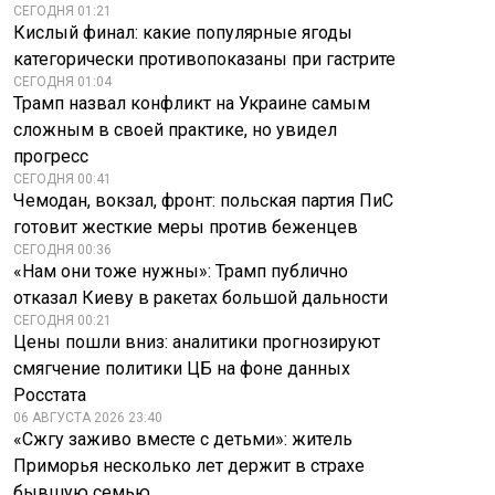
СЕГОДНЯ 01:21
Кислый финал: какие популярные ягоды
категорически противопоказаны при гастрите
СЕГОДНЯ 01:04
Трамп назвал конфликт на Украине самым
сложным в своей практике, но увидел
прогресс
СЕГОДНЯ 00:41
Чемодан, вокзал, фронт: польская партия ПиС
готовит жесткие меры против беженцев
СЕГОДНЯ 00:36
«Нам они тоже нужны»: Трамп публично
отказал Киеву в ракетах большой дальности
СЕГОДНЯ 00:21
Цены пошли вниз: аналитики прогнозируют
смягчение политики ЦБ на фоне данных
Росстата
06 АВГУСТА 2026 23:40
«Сжгу заживо вместе с детьми»: житель
Приморья несколько лет держит в страхе
бывшую семью