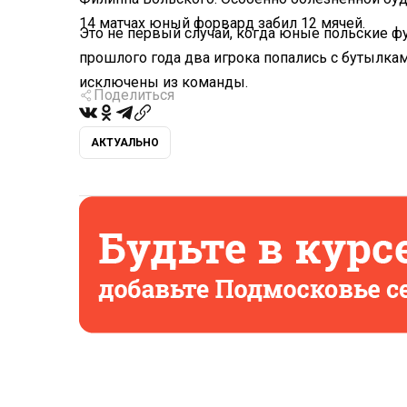
14 матчах юный форвард забил 12 мячей.
Это не первый случай, когда юные польские ф
прошлого года два игрока попались с бутылка
исключены из команды.
Поделиться
АКТУАЛЬНО