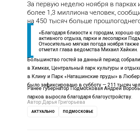
За первую неделю ноября в парках
более 1,3 миллиона человек, сообщ
на 450 тысяч больше прошлогоднего
«Благодаря близости к городам, хорошо 
активного отдыха, парки и лесопарки Под
Относительно мягкая погода ноября также
отметил глава ведомства Михаил Хайкин.
Большинство гостей за данный период собрали
в Химках, Центральный парк культуры и отдых
в Клину и Парк «Наташинские пруды» в Люберц
было зафиксировано в субботу — 211 тысяч чел
Ранее губернатор Подмосковья Андрей Вороб
парков выросла благодаря благоустройству.
Автор:
Дарья Григорьева
АКТУАЛЬНО
ПОДМОСКОВЬЕ