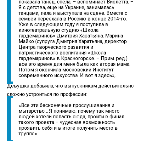
показала танец, спела, – вспоминает Виолетта. –
Я с детства, еще на Украине, занималась
танцами, пела и выступала на сцене. Вместе с
семьей переехала в Россию в конце 2014-го.
Уже в следующем году я поступила в
кинотеатральную студию «Школа
гардемаринов» Дмитрия Харатьяна. Марина
Майко (супруга Дмитрия Харатьяна, директор
Центра творческого развития и
патриотического воспитания «Школа
гардемаринов» в Красногорске. – Прим. ред.)
все это время для меня была как вторая мама.
Потом я окончила московский Институт
современного искусства. И вот я здесь»,
Девушка добавила, что выпускникам действительно
сложно устроиться по профессии:
«Все эти бесконечные прослушивания и
мытарство… Я понимаю, почему так много
людей хотели попасть сюда, пройти в финал
такого проекта – чудесная возможность
проявить себя и в итоге получить место в
труппе».