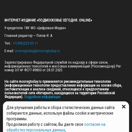
ИНТЕРНЕТ-ИЗДАНИЕ «ПОДМОСКОВЬЕ СЕГОДНЯ. ONLINE»
Учредители: ГАУ МО «Цифровые Медиа»

Главный редактор — Попов И. А.

Тел.: 
+7(495)223-35-11
E-mail: 
mosregtoday@mosregtoday.ru
Зарегистрировано Федеральной службой по надзору в сфере связи, 
информационных технологий и массовых коммуникаций (Роскомнадзор) Рег. 
номер ЭЛ № ФС77-89830 от 28.07.2025

На сайте mosregtoday.ru применяются рекомендательные технологии 
(информационные технологии предоставления информации на основе сбора, 
систематизации и анализа сведений, относящихся к предпочтениям 
пользователей сети «Интернет», находящихся на территории Российской 
Федерации).
 Подробная информация
© 2026 ПРАВА НА ВСЕ МАТЕРИАЛЫ САЙТА ПРИНАДЛЕЖАТ ГАУ МО "ЦИФРОВЫЕ 
Для улучшения работы и сбора статистических данных сайта
МЕДИА" (ОГРН: 1255000059467).
собираются данные, используя файлы cookie и метрические
программы.
Продолжая работу с сайтом, Вы даете свое
согласие на
ПОЛИТИКА ОБРАБОТКИ И ЗАЩИТЫ ПЕРСОНАЛЬНЫХ ДАННЫХ
обработку персональных данных
,