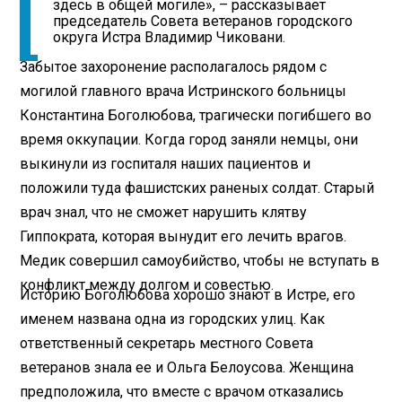
здесь в общей могиле», – рассказывает
председатель Совета ветеранов городского
округа Истра Владимир Чиковани.
Забытое захоронение располагалось рядом с
могилой главного врача Истринского больницы
Константина Боголюбова, трагически погибшего во
время оккупации. Когда город заняли немцы, они
выкинули из госпиталя наших пациентов и
положили туда фашистских раненых солдат. Старый
врач знал, что не сможет нарушить клятву
Гиппократа, которая вынудит его лечить врагов.
Медик совершил самоубийство, чтобы не вступать в
конфликт между долгом и совестью.
Историю Боголюбова хорошо знают в Истре, его
именем названа одна из городских улиц. Как
ответственный секретарь местного Совета
ветеранов знала ее и Ольга Белоусова. Женщина
предположила, что вместе с врачом отказались