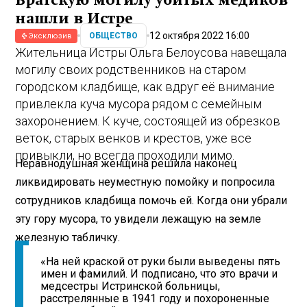
Братскую могилу убитых медиков
нашли в Истре
12 октября 2022 16:00
ОБЩЕСТВО
Эксклюзив
Жительница Истры Ольга Белоусова навещала
могилу своих родственников на старом
городском кладбище, как вдруг её внимание
привлекла куча мусора рядом с семейным
захоронением. К куче, состоящей из обрезков
веток, старых венков и крестов, уже все
привыкли, но всегда проходили мимо.
Неравнодушная женщина решила наконец
ликвидировать неуместную помойку и попросила
сотрудников кладбища помочь ей. Когда они убрали
эту гору мусора, то увидели лежащую на земле
железную табличку.
«На ней краской от руки были выведены пять
имен и фамилий. И подписано, что это врачи и
медсестры Истринской больницы,
расстрелянные в 1941 году и похороненные