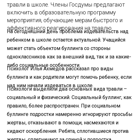
травли в школе. Члены Госдумы предлагают
включить в образовательную программу
мероприятия, обучающие мерам быстрого и
эффективного реагирования на травлю.
На сегодняшний день проблема издевательств над
ребенком в школе остается актуальной. Учащийся
может стать объектом буллинга со стороны
одноклассников как за внешний вид, так и за какие-
либо социальные особенности.
Психолог Илья Ахмедов рассказал про виды
буллинга и как родители могут помочь ребенку, если
над ним начали издеваться в школе.
Психологи выделили два основных вида травли –
социальный и физический. Социальный буллинг, как
правило, более распространен. При социальном
буллинге подростки намеренно игнорируют просьбы
жертвы, отказывают в помощи, насмехаются и
кидают оскорбления. Ребята, сплотившиеся против
жертвы, сплетничают за спиной у подростка,