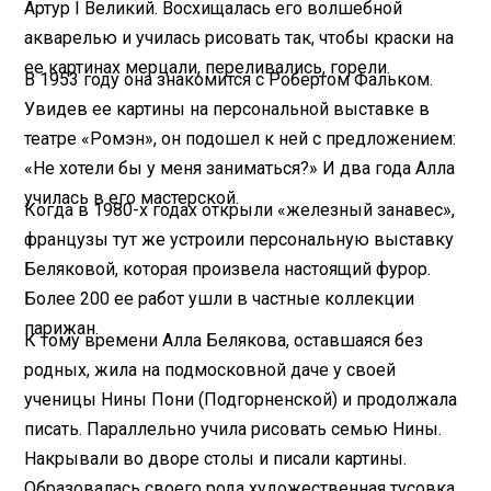
Артур I Великий. Восхищалась его волшебной
акварелью и училась рисовать так, чтобы краски на
ее картинах мерцали, переливались, горели.
В 1953 году она знакомится с Робертом Фальком.
Увидев ее картины на персональной выставке в
театре «Ромэн», он подошел к ней с предложением:
«Не хотели бы у меня заниматься?» И два года Алла
училась в его мастерской.
Когда в 1980-х годах открыли «железный занавес»,
французы тут же устроили персональную выставку
Беляковой, которая произвела настоящий фурор.
Более 200 ее работ ушли в частные коллекции
парижан.
К тому времени Алла Белякова, оставшаяся без
родных, жила на подмосковной даче у своей
ученицы Нины Пони (Подгорненской) и продолжала
писать. Параллельно учила рисовать семью Нины.
Накрывали во дворе столы и писали картины.
Образовалась своего рода художественная тусовка.