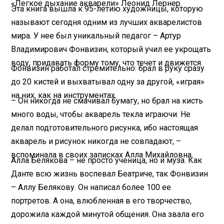
«Легкое дыхание акварели» Леонид Лернер.
Эта книга вышла к 95-летию художницы, которую
называют сегодня одним из лучших акварелистов
мира. У нее был уникальный педагог – Артур
Владимирович Фонвизин, который учил ее укрощать
воду, придавать форму тому, что течет и движется.
Фонвизин работал стремительно: брал в руку сразу
до 20 кистей и выхватывал одну за другой, «играя»
на них, как на инструментах.
– Он никогда не смачивал бумагу, но брал на кисть
много воды, чтобы акварель текла играючи. Не
делал подготовительного рисунка, ибо настоящая
акварель и рисунок никогда не совпадают, –
вспоминала в своих записках Алла Михайловна.
Алла Белякова – не просто ученица, но и муза. Как
Данте всю жизнь воспевал Беатриче, так Фонвизин
– Аллу Белякову. Он написал более 100 ее
портретов. А она, влюбленная в его творчество,
дорожила каждой минутой общения. Она звала его