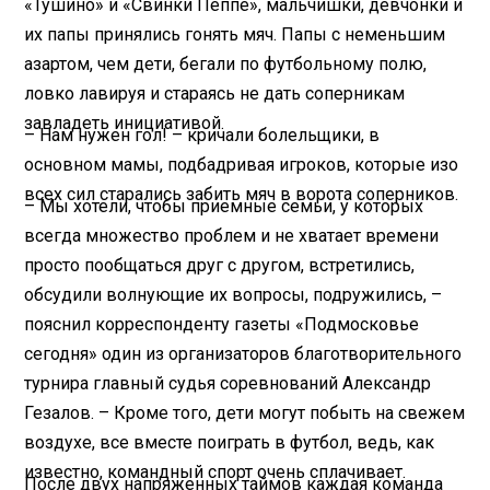
«Тушино» и «Свинки Пеппе», мальчишки, девчонки и
их папы принялись гонять мяч. Папы с неменьшим
азартом, чем дети, бегали по футбольному полю,
ловко лавируя и стараясь не дать соперникам
завладеть инициативой.
– Нам нужен гол! – кричали болельщики, в
основном мамы, подбадривая игроков, которые изо
всех сил старались забить мяч в ворота соперников.
– Мы хотели, чтобы приемные семьи, у которых
всегда множество проблем и не хватает времени
просто пообщаться друг с другом, встретились,
обсудили волнующие их вопросы, подружились, –
пояснил корреспонденту газеты «Подмосковье
сегодня» один из организаторов благотворительного
турнира главный судья соревнований Александр
Гезалов. – Кроме того, дети могут побыть на свежем
воздухе, все вместе поиграть в футбол, ведь, как
известно, командный спорт очень сплачивает.
После двух напряженных таймов каждая команда