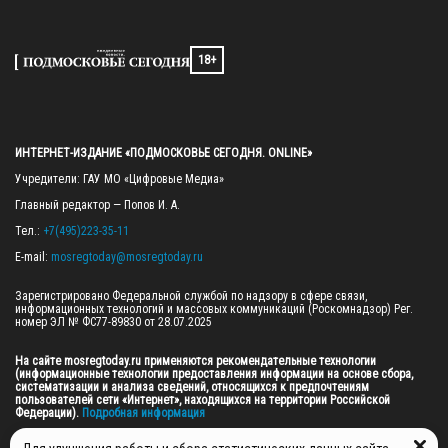
18+
ИНТЕРНЕТ-ИЗДАНИЕ «ПОДМОСКОВЬЕ СЕГОДНЯ. ONLINE»
Учредители: ГАУ МО «Цифровые Медиа»

Главный редактор — Попов И. А.

Тел.: 
+7(495)223-35-11
E-mail: 
mosregtoday@mosregtoday.ru
Зарегистрировано Федеральной службой по надзору в сфере связи, 
информационных технологий и массовых коммуникаций (Роскомнадзор) Рег. 
номер ЭЛ № ФС77-89830 от 28.07.2025

На сайте mosregtoday.ru применяются рекомендательные технологии 
(информационные технологии предоставления информации на основе сбора, 
систематизации и анализа сведений, относящихся к предпочтениям 
пользователей сети «Интернет», находящихся на территории Российской 
Федерации).
 Подробная информация
© 2026 ПРАВА НА ВСЕ МАТЕРИАЛЫ САЙТА ПРИНАДЛЕЖАТ ГАУ МО "ЦИФРОВЫЕ 