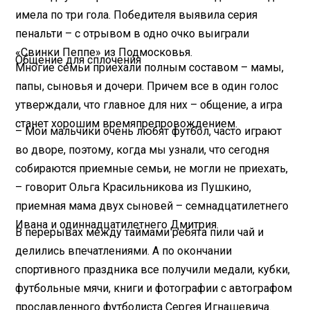
имела по три гола. Победителя выявила серия
пенальти – с отрывом в одно очко выиграли
«Свинки Пеппе» из Подмосковья.
Общение для сплочения
Многие семьи приехали полным составом – мамы,
папы, сыновья и дочери. Причем все в один голос
утверждали, что главное для них – общение, а игра
станет хорошим времяпрепровождением.
– Мои мальчики очень любят футбол, часто играют
во дворе, поэтому, когда мы узнали, что сегодня
собираются приемные семьи, не могли не приехать,
– говорит Ольга Красильникова из Пушкино,
приемная мама двух сыновей – семнадцатилетнего
Ивана и одиннадцатилетнего Дмитрия.
В перерывах между таймами ребята пили чай и
делились впечатлениями. А по окончании
спортивного праздника все получили медали, кубки,
футбольные мячи, книги и фотографии с автографом
прославленного футболиста Сергея Игнашевича.