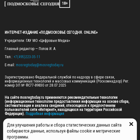
18+
ИНТЕРНЕТ-ИЗДАНИЕ «ПОДМОСКОВЬЕ СЕГОДНЯ. ONLINE»
Учредители: ГАУ МО «Цифровые Медиа»

Главный редактор — Попов И. А.

Тел.: 
+7(495)223-35-11
E-mail: 
mosregtoday@mosregtoday.ru
Зарегистрировано Федеральной службой по надзору в сфере связи, 
информационных технологий и массовых коммуникаций (Роскомнадзор) Рег. 
номер ЭЛ № ФС77-89830 от 28.07.2025

На сайте mosregtoday.ru применяются рекомендательные технологии 
(информационные технологии предоставления информации на основе сбора, 
систематизации и анализа сведений, относящихся к предпочтениям 
пользователей сети «Интернет», находящихся на территории Российской 
Федерации).
 Подробная информация
© 2026 ПРАВА НА ВСЕ МАТЕРИАЛЫ САЙТА ПРИНАДЛЕЖАТ ГАУ МО "ЦИФРОВЫЕ 
Для улучшения работы и сбора статистических данных сайта
МЕДИА" (ОГРН: 1255000059467).
собираются данные, используя файлы cookie и метрические
программы.