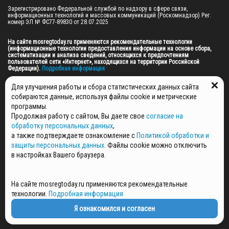
Зарегистрировано Федеральной службой по надзору в сфере связи, 
информационных технологий и массовых коммуникаций (Роскомнадзор) Рег. 
номер ЭЛ № ФС77-89830 от 28.07.2025

На сайте mosregtoday.ru применяются рекомендательные технологии 
(информационные технологии предоставления информации на основе сбора, 
систематизации и анализа сведений, относящихся к предпочтениям 
пользователей сети «Интернет», находящихся на территории Российской 
Федерации).
 Подробная информация
© 2026 ПРАВА НА ВСЕ МАТЕРИАЛЫ САЙТА ПРИНАДЛЕЖАТ ГАУ МО "ЦИФРОВЫЕ 
Для улучшения работы и сбора статистических данных сайта
МЕДИА" (ОГРН: 1255000059467).
собираются данные, используя файлы cookie и метрические
программы.
Продолжая работу с сайтом, Вы даете свое
согласие на
ПОЛИТИКА ОБРАБОТКИ И ЗАЩИТЫ ПЕРСОНАЛЬНЫХ ДАННЫХ
обработку персональных данных
,
НОВОСТИ
а также подтверждаете ознакомление с
Политикой обработки и
ГАЗЕТЫ
защиты персональных данных
. Файлы cookie можно отключить
РЕКЛАМОДАТЕЛЯМ
в настройках Вашего браузера.
КОНТАКТНАЯ ИНФОРМАЦИЯ
О РЕДАКЦИИ
На сайте mosregtoday.ru применяются рекомендательные
СПЕЦПРОЕКТЫ
технологии.
Подробная информация
СТАТЬИ
ПОЛИТИКА КОНФИДЕНЦИАЛЬНОСТИ
Я ознакомился и согласен