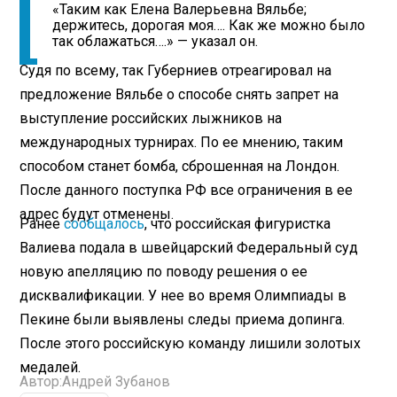
«Таким как Елена Валерьевна Вяльбе;
держитесь, дорогая моя…. Как же можно было
так облажаться….» — указал он.
Судя по всему, так Губерниев отреагировал на
предложение Вяльбе о способе снять запрет на
выступление российских лыжников на
международных турнирах. По ее мнению, таким
способом станет бомба, сброшенная на Лондон.
После данного поступка РФ все ограничения в ее
адрес будут отменены.
Ранее
сообщалось
, что российская фигуристка
Валиева подала в швейцарский Федеральный суд
новую апелляцию по поводу решения о ее
дисквалификации. У нее во время Олимпиады в
Пекине были выявлены следы приема допинга.
После этого российскую команду лишили золотых
медалей.
Автор:
Андрей Зубанов