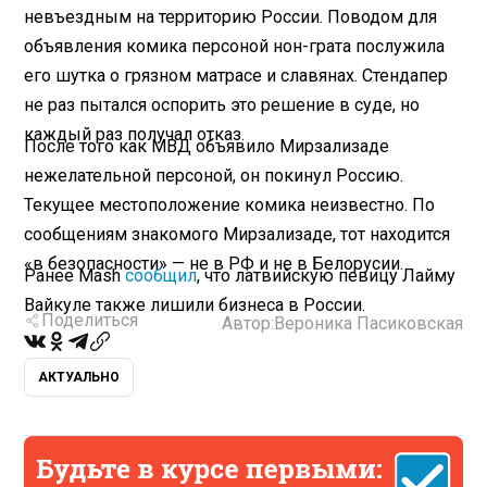
невъездным на территорию России. Поводом для
объявления комика персоной нон-грата послужила
его шутка о грязном матрасе и славянах. Стендапер
не раз пытался оспорить это решение в суде, но
каждый раз получал отказ.
После того как МВД объявило Мирзализаде
нежелательной персоной, он покинул Россию.
Текущее местоположение комика неизвестно. По
сообщениям знакомого Мирзализаде, тот находится
«в безопасности» — не в РФ и не в Белорусии.
Ранее Mash
сообщил
, что латвийскую певицу Лайму
Вайкуле также лишили бизнеса в России.
Поделиться
Автор:
Вероника Пасиковская
АКТУАЛЬНО