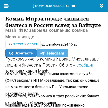
Комик Мирзализаде лишился
бизнеса в России вслед за Вайкуле
Mash: ФНС закрыла компанию комика
Мирзализаде
26 декабря 2024 15:20
КУЛЬТУРА И СПОРТ
Русскоязычного комика Идрака Мирзализаде
лишили бизнеса в России. Об этом
сообщил
телеграм-канал Mash.
Отмечается, что Федеральная налоговая служба
(ФНС) закрыла ИП Мирзализаде, так как он больше
не может вести бизнес в РФ. У комика также
накопились долги.
Кроме того, счета комика в трех российских банках
ранее были заблокированы.
Мирзализаде в 2021 объявили пожизненно