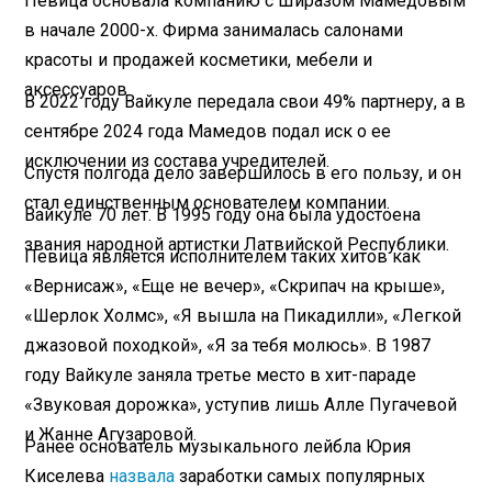
Певица основала компанию с Ширазом Мамедовым
в начале 2000-х. Фирма занималась салонами
красоты и продажей косметики, мебели и
аксессуаров.
В 2022 году Вайкуле передала свои 49% партнеру, а в
сентябре 2024 года Мамедов подал иск о ее
исключении из состава учредителей.
Спустя полгода дело завершилось в его пользу, и он
стал единственным основателем компании.
Вайкуле 70 лет. В 1995 году она была удостоена
звания народной артистки Латвийской Республики.
Певица является исполнителем таких хитов как
«Вернисаж», «Еще не вечер», «Скрипач на крыше»,
«Шерлок Холмс», «Я вышла на Пикадилли», «Легкой
джазовой походкой», «Я за тебя молюсь». В 1987
году Вайкуле заняла третье место в хит-параде
«Звуковая дорожка», уступив лишь Алле Пугачевой
и Жанне Агузаровой.
Ранее основатель музыкального лейбла Юрия
Киселева
назвала
заработки самых популярных