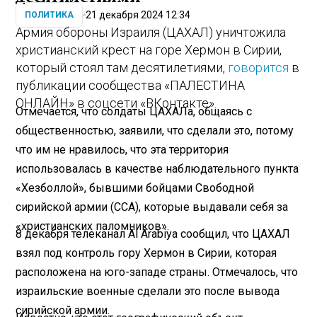
21 декабря 2024 12:34
ПОЛИТИКА
Армия обороны Израиля (ЦАХАЛ) уничтожила
христианский крест на горе Хермон в Сирии,
который стоял там десятилетиями,
говорится
в
публикации сообщества «ПАЛЕСТИНА
ОНЛАЙН» в соцсети «ВКонтакте».
Отмечается, что солдаты ЦАХАЛа, общаясь с
общественностью, заявили, что сделали это, потому
что им не нравилось, что эта территория
использовалась в качестве наблюдательного пункта
«Хезболлой», бывшими бойцами Свободной
сирийской армии (ССА), которые выдавали себя за
«христианских паломников».
8 декабря телеканал Al Arabiya сообщил, что ЦАХАЛ
взял под контроль гору Хермон в Сирии, которая
расположена на юго-западе страны. Отмечалось, что
израильские военные сделали это после вывода
сирийской армии.