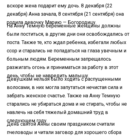
вскоре жена подарит ему дочь. 8 декабря (22
декабря) Анна зачала, 8 сентября (21 сентября) она
родила девочку Марию — Богородицу.
На Анну Темную беременные женщины должны
были поститься, в другие дни они освобождались от
поста. Также те, кто ждал ребенка, избегали любых
ссор и старались не попадаться на глаза увечным и
больным людям. Беременным запрещалось
разжигать огонь и приниматься за работу в этот
день, чтобы не навредить малышу.
Девушкам нельзя было ходить с распущенными
волосами, в них могла запутаться нечистая сила и
забрать женское счастье. Также на Анну Темную
старались не убираться дома и не стирать, чтобы не
навлечь на себя тяжелый домашний труд в
следующем году.
День святой Анны своим праздником считали
пчеловоды и читали заговор для хорошего сбора