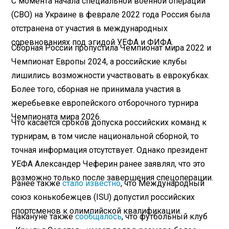
С момента начала специальной военной операции
(СВО) на Украине в феврале 2022 года Россия была
отстранена от участия в международных
соревнованиях под эгидой УЕФА и ФИФА.
Сборная России пропустила Чемпионат мира 2022 и
Чемпионат Европы 2024, а российские клубы
лишились возможности участвовать в еврокубках.
Более того, сборная не принимала участия в
жеребьевке европейского отборочного турнира
Чемпионата мира 2026.
Что касается сроков допуска российских команд к
турнирам, в том числе национальной сборной, то
точная информация отсутствует. Однако президент
УЕФА Александер Чеферин ранее заявлял, что это
возможно только после завершения спецоперации.
Ранее также
стало известно
, что Международный
союз конькобежцев (ISU) допустил российских
спортсменов к олимпийской квалификации.
Накануне также
сообщалось
, что футбольный клуб