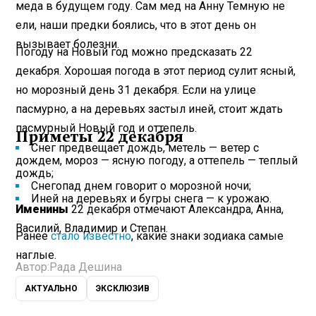
меда в будущем году. Сам мед на Анну Темную не
ели, наши предки боялись, что в этот день он
вызывает болезни.
Погоду на Новый год можно предсказать 22
декабря. Хорошая погода в этот период сулит ясный,
но морозный день 31 декабря. Если на улице
пасмурно, а на деревьях застыл иней, стоит ждать
пасмурный Новый год и оттепель.
Приметы 22 декабря
Снег предвещает дождь, метель — ветер с
дождем, мороз — ясную погоду, а оттепель — теплый
дождь;
Снегопад днем говорит о морозной ночи;
Иней на деревьях и бугры снега — к урожаю.
Именины
22 декабря отмечают Александра, Анна,
Василий, Владимир и Степан.
Ранее
стало известно
, какие знаки зодиака самые
наглые.
Автор:
Рада Дешина
АКТУАЛЬНО
ЭКСКЛЮЗИВ