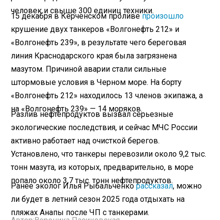
человек и свыше 300 единиц техники.
15 декабря в Керченском проливе
произошло
крушение двух танкеров «Волгонефть 212» и
«Волгонефть 239», в результате чего береговая
линия Краснодарского края была загрязнена
мазутом. Причиной аварии стали сильные
штормовые условия в Черном море. На борту
«Волгонефть 212» находилось 13 членов экипажа, а
на «Волгонефть 239» — 14 моряков.
Разлив нефтепродуктов вызвал серьезные
экологические последствия, и сейчас МЧС России
активно работает над очисткой берегов.
Установлено, что танкеры перевозили около 9,2 тыс.
тонн мазута, из которых, предварительно, в море
попало около 3,7 тыс. тонн нефтепродуктов.
Ранее эколог Илья Рыбальченко
рассказал
, можно
ли будет в летний сезон 2025 года отдыхать на
пляжах Анапы после ЧП с танкерами.