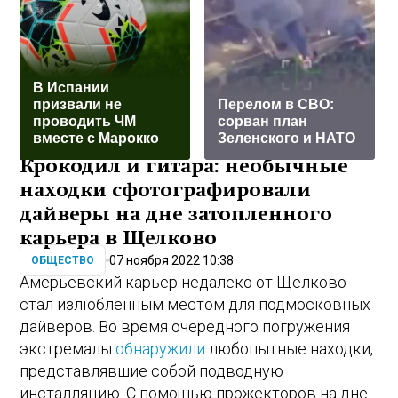
В Испании
призвали не
Перелом в СВО:
проводить ЧМ
сорван план
вместе с Марокко
Зеленского и НАТО
Крокодил и гитара: необычные
находки сфотографировали
дайверы на дне затопленного
карьера в Щелково
07 ноября 2022 10:38
ОБЩЕСТВО
Амерьевский карьер недалеко от Щелково
стал излюбленным местом для подмосковных
дайверов. Во время очередного погружения
экстремалы
обнаружили
любопытные находки,
представлявшие собой подводную
инсталляцию. С помощью прожекторов на дне