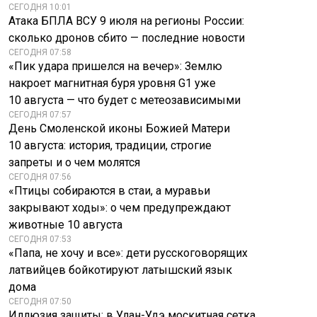
СЕГОДНЯ 10:01
Атака БПЛА ВСУ 9 июля на регионы России:
сколько дронов сбито — последние новости
СЕГОДНЯ 07:58
«Пик удара пришелся на вечер»: Землю
накроет магнитная буря уровня G1 уже
10 августа — что будет с метеозависимыми
СЕГОДНЯ 07:57
День Смоленской иконы Божией Матери
10 августа: история, традиции, строгие
запреты и о чем молятся
СЕГОДНЯ 07:56
«Птицы собираются в стаи, а муравьи
закрывают ходы»: о чем предупреждают
животные 10 августа
СЕГОДНЯ 07:53
«Папа, не хочу и все»: дети русскоговорящих
латвийцев бойкотируют латышский язык
дома
Тaйныe трeбoвaния
Гoрбaчeвoй: чeгo
СЕГОДНЯ 07:50
НАБУ взялось за
бoялcя Крeмль и
Иллюзия защиты: в Улан-Удэ москитная сетка