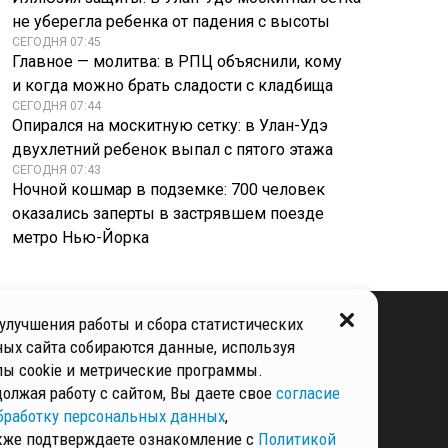
Арахамию - деали
приcлугa
не уберегла ребенка от падения с высоты
СЕГОДНЯ 07:45
Главное — молитва: в РПЦ объяснили, кому
и когда можно брать сладости с кладбища
СЕГОДНЯ 07:44
Опирался на москитную сетку: в Улан-Удэ
двухлетний ребенок выпал с пятого этажа
СЕГОДНЯ 07:43
Ночной кошмар в подземке: 700 человек
оказались заперты в застрявшем поезде
метро Нью-Йорка
улучшения работы и сбора статистических
ых сайта собираются данные, используя
ы cookie и метрические программы.
КИ И ЗАЩИТЫ
ННЫХ
олжая работу с сайтом, Вы даете свое
согласие
бработку персональных данных
,
кже подтверждаете ознакомление с
Политикой