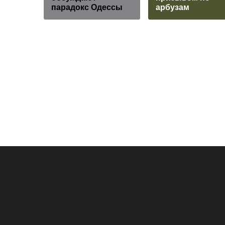
парадокс Одессы
арбузам