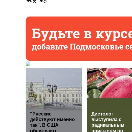
"Русские
Диетолог
действуют именно
выступила с
так". В США
радикальным
обсуждают
призывом по