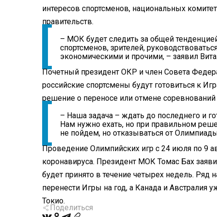
интересов спортсменов, национальных комитет
правительств.
– МОК будет следить за общей тенденцией
спортсменов, зрителей, руководствоватьс
экономическими и прочими, – заявил Вит
Почетный президент ОКР и член Совета Федера
российские спортсмены будут готовиться к Иг
решение о переносе или отмене соревнований 
– Наша задача – ждать до последнего и го
Нам нужно ехать, но при правильном реш
не пойдем, но отказываться от Олимпиады
Проведение Олимпийских игр с 24 июля по 9 а
коронавируса. Президент МОК Томас Бах заяви
будет принято в течение четырех недель. Ряд
перенести Игры на год, а Канада и Австралия у
Токио.
Поделиться