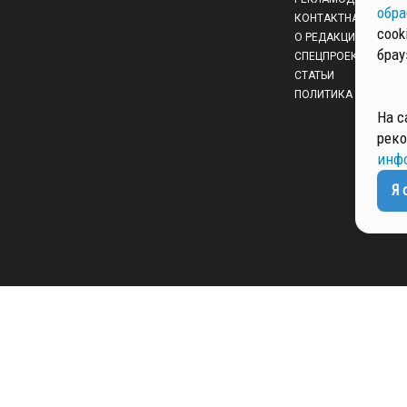
обра
КОНТАКТНАЯ ИНФО
cook
О РЕДАКЦИИ
брау
СПЕЦПРОЕКТЫ
СТАТЬИ
ПОЛИТИКА КОНФИД
На с
реко
инф
Я 
 