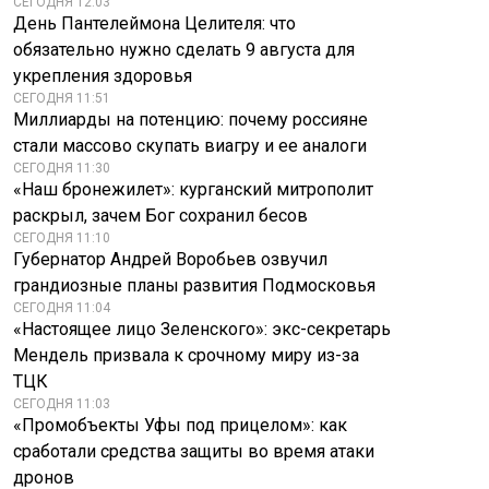
СЕГОДНЯ 12:03
День Пантелеймона Целителя: что
обязательно нужно сделать 9 августа для
укрепления здоровья
СЕГОДНЯ 11:51
Миллиарды на потенцию: почему россияне
стали массово скупать виагру и ее аналоги
СЕГОДНЯ 11:30
«Наш бронежилет»: курганский митрополит
раскрыл, зачем Бог сохранил бесов
СЕГОДНЯ 11:10
Губернатор Андрей Воробьев озвучил
грандиозные планы развития Подмосковья
СЕГОДНЯ 11:04
«Настоящее лицо Зеленского»: экс-секретарь
Мендель призвала к срочному миру из-за
ТЦК
СЕГОДНЯ 11:03
«Промобъекты Уфы под прицелом»: как
сработали средства защиты во время атаки
дронов