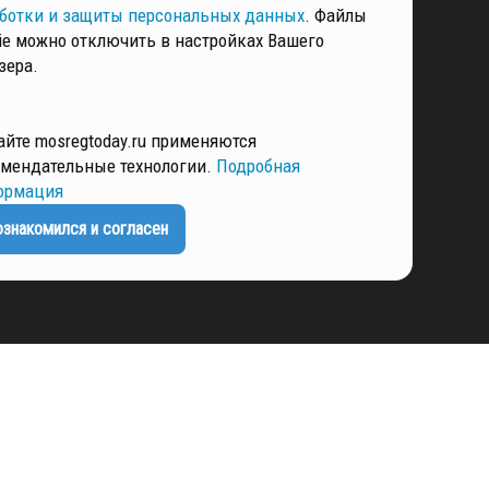
ботки и защиты персональных данных
. Файлы
РМАЦИЯ
ie можно отключить в настройках Вашего
зера.
ЕНЦИАЛЬНОСТИ
айте mosregtoday.ru применяются
мендательные технологии.
Подробная
ормация
ознакомился и согласен