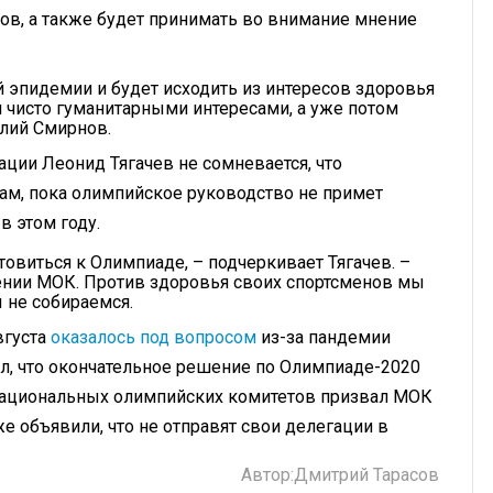
ов, а также будет принимать во внимание мнение
 эпидемии и будет исходить из интересов здоровья
я чисто гуманитарными интересами, а уже потом
алий Смирнов.
ции Леонид Тягачев не сомневается, что
рам, пока олимпийское руководство не примет
в этом году.
товиться к Олимпиаде, – подчеркивает Тягачев. –
ении МОК. Против здоровья своих спортсменов мы
 не собираемся.
вгуста
оказалось под вопросом
из-за пандемии
л, что окончательное решение по Олимпиаде-2020
 национальных олимпийских комитетов призвал МОК
же объявили, что не отправят свои делегации в
Автор:
Дмитрий Тарасов