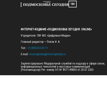
18+
ИНТЕРНЕТ-ИЗДАНИЕ «ПОДМОСКОВЬЕ СЕГОДНЯ. ONLINE»
Учредители: ГАУ МО «Цифровые Медиа»

Главный редактор — Попов И. А.

Тел.: 
+7(495)223-35-11
E-mail: 
mosregtoday@mosregtoday.ru
Зарегистрировано Федеральной службой по надзору в сфере связи, 
информационных технологий и массовых коммуникаций 
(Роскомнадзор) Рег. номер ЭЛ № ФС77-89830 от 28.07.2025

На сайте mosregtoday.ru применяются рекомендательные технологии 
(информационные технологии предоставления информации на основе
сбора, систематизации и анализа сведений, относящихся к 
предпочтениям пользователей сети «Интернет», находящихся на 
территории Российской Федерации).
 Подробная информация
© 2026 ПРАВА НА ВСЕ МАТЕРИАЛЫ САЙТА ПРИНАДЛЕЖАТ ГАУ МО 
"ЦИФРОВЫЕ МЕДИА" (ОГРН: 1255000059467).