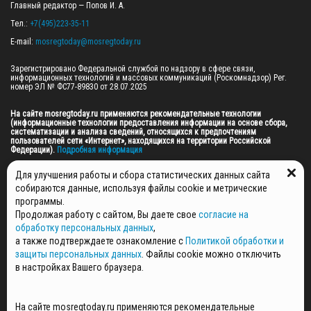
Главный редактор — Попов И. А.

Тел.: 
+7(495)223-35-11
E-mail: 
mosregtoday@mosregtoday.ru
Зарегистрировано Федеральной службой по надзору в сфере связи, 
информационных технологий и массовых коммуникаций (Роскомнадзор) Рег. 
номер ЭЛ № ФС77-89830 от 28.07.2025

На сайте mosregtoday.ru применяются рекомендательные технологии 
(информационные технологии предоставления информации на основе сбора, 
систематизации и анализа сведений, относящихся к предпочтениям 
пользователей сети «Интернет», находящихся на территории Российской 
Федерации).
 Подробная информация
© 2026 ПРАВА НА ВСЕ МАТЕРИАЛЫ САЙТА ПРИНАДЛЕЖАТ ГАУ МО "ЦИФРОВЫЕ 
Для улучшения работы и сбора статистических данных сайта
МЕДИА" (ОГРН: 1255000059467).
собираются данные, используя файлы cookie и метрические
программы.
Продолжая работу с сайтом, Вы даете свое
согласие на
ПОЛИТИКА ОБРАБОТКИ И ЗАЩИТЫ ПЕРСОНАЛЬНЫХ ДАННЫХ
обработку персональных данных
,
НОВОСТИ
а также подтверждаете ознакомление с
Политикой обработки и
ГАЗЕТЫ
защиты персональных данных
. Файлы cookie можно отключить
РЕКЛАМОДАТЕЛЯМ
в настройках Вашего браузера.
КОНТАКТНАЯ ИНФОРМАЦИЯ
О РЕДАКЦИИ
На сайте mosregtoday.ru применяются рекомендательные
СПЕЦПРОЕКТЫ