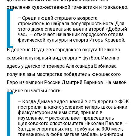
отделения художественной гимнастики и тхэквондо.
– Среди людей старшего возраста
стремительно набрала популярность йога. Для
этого даже специально ввели второй «Добрый
час», – отмечает начальник городского отдела
физической культуры и спорта Игорь Краевой.
В деревне Огуднево городского округа Щелково
самый популярный вид спорта – футбол. Именно
здесь у детского тренера Александра Бибикова
получил азы мастерства победитель юношеского
Евро и чемпион России Дмитрий Баринов. На малой
родине он частый гость.
– Когда Дима увидел, какой в его деревне ФОК
построили, в каких условиях теперь школьники
физкультурой занимаются, пришел в
изумление, – рассказывает председатель
щелковского спорткомитета Николай Павлов. –
Зал для спортивных игр, трибуны на 300 мест,
тренажеры, в фойе мягкая мебель, мониторы.