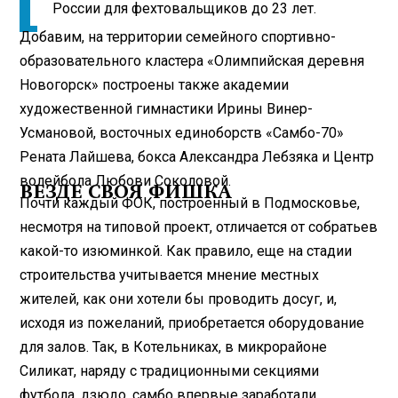
России для фехтовальщиков до 23 лет.
Добавим, на территории семейного спортивно-
образовательного кластера «Олимпийская деревня
Новогорск» построены также академии
художественной гимнастики Ирины Винер-
Усмановой, восточных единоборств «Самбо-70»
Рената Лайшева, бокса Александра Лебзяка и Центр
волейбола Любови Соколовой.
ВЕЗДЕ СВОЯ ФИШКА
Почти каждый ФОК, построенный в Подмосковье,
несмотря на типовой проект, отличается от собратьев
какой-то изюминкой. Как правило, еще на стадии
строительства учитывается мнение местных
жителей, как они хотели бы проводить досуг, и,
исходя из пожеланий, приобретается оборудование
для залов. Так, в Котельниках, в микрорайоне
Силикат, наряду с традиционными секциями
футбола, дзюдо, самбо впервые заработали