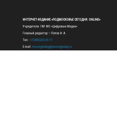
ИНТЕРНЕТ-ИЗДАНИЕ «ПОДМОСКОВЬЕ СЕГОДНЯ. ONLINE»
Учредители: ГАУ МО «Цифровые Медиа»

Главный редактор — Попов И. А.

Тел.: 
+7(495)223-35-11
E-mail: 
mosregtoday@mosregtoday.ru
Зарегистрировано Федеральной службой по надзору в сфере связи, 
информационных технологий и массовых коммуникаций 
(Роскомнадзор) Рег. номер ЭЛ № ФС77-89830 от 28.07.2025

На сайте mosregtoday.ru применяются рекомендательные технологии 
(информационные технологии предоставления информации на основе
сбора, систематизации и анализа сведений, относящихся к 
предпочтениям пользователей сети «Интернет», находящихся на 
территории Российской Федерации).
 Подробная информация
© 2026 ПРАВА НА ВСЕ МАТЕРИАЛЫ САЙТА ПРИНАДЛЕЖАТ ГАУ МО 
"ЦИФРОВЫЕ МЕДИА" (ОГРН: 1255000059467).