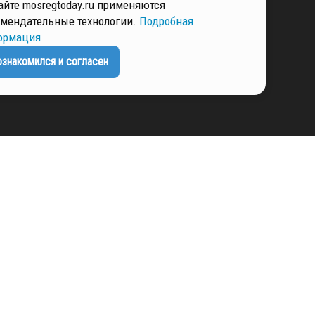
айте mosregtoday.ru применяются
мендательные технологии.
Подробная
ормация
ЕНЦИАЛЬНОСТИ
ознакомился и согласен