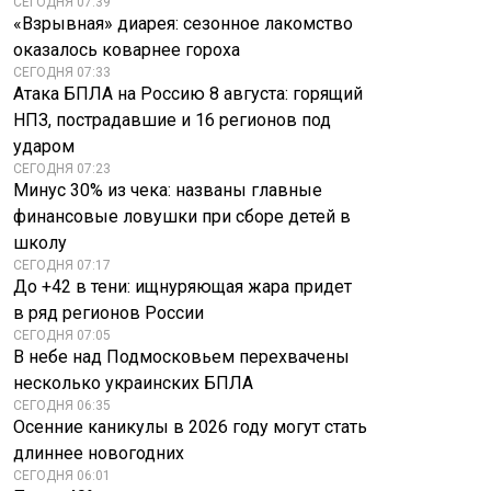
СЕГОДНЯ 07:39
«Взрывная» диарея: сезонное лакомство
оказалось коварнее гороха
СЕГОДНЯ 07:33
Атака БПЛА на Россию 8 августа: горящий
НПЗ, пострадавшие и 16 регионов под
ударом
СЕГОДНЯ 07:23
Минус 30% из чека: названы главные
финансовые ловушки при сборе детей в
школу
СЕГОДНЯ 07:17
До +42 в тени: ищнуряющая жара придет
в ряд регионов России
СЕГОДНЯ 07:05
В небе над Подмосковьем перехвачены
несколько украинских БПЛА
СЕГОДНЯ 06:35
Осенние каникулы в 2026 году могут стать
длиннее новогодних
СЕГОДНЯ 06:01