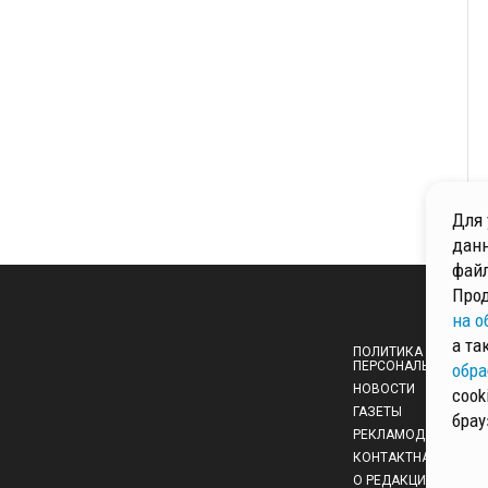
Для 
данн
файл
Прод
на о
а та
ПОЛИТИКА ОБРАБОТ
ПЕРСОНАЛЬНЫХ ДА
обра
НОВОСТИ
cook
ГАЗЕТЫ
брау
РЕКЛАМОДАТЕЛЯМ
КОНТАКТНАЯ ИНФО
О РЕДАКЦИИ