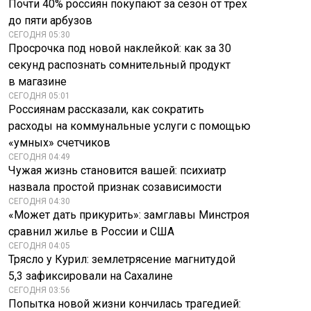
Почти 40% россиян покупают за сезон от трех
до пяти арбузов
СЕГОДНЯ 05:30
Просрочка под новой наклейкой: как за 30
секунд распознать сомнительный продукт
в магазине
СЕГОДНЯ 05:01
Россиянам рассказали, как сократить
расходы на коммунальные услуги с помощью
«умных» счетчиков
СЕГОДНЯ 04:49
Чужая жизнь становится вашей: психиатр
назвала простой признак созависимости
СЕГОДНЯ 04:30
«Может дать прикурить»: замглавы Минстроя
сравнил жилье в России и США
СЕГОДНЯ 04:05
Трясло у Курил: землетрясение магнитудой
5,3 зафиксировали на Сахалине
СЕГОДНЯ 03:56
Попытка новой жизни кончилась трагедией: