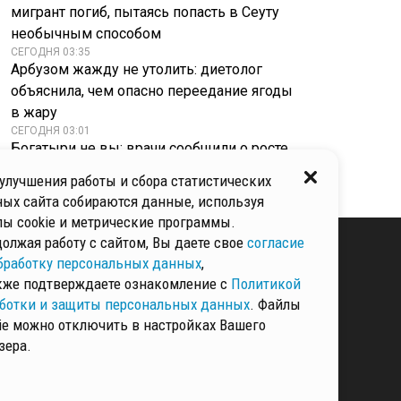
мигрант погиб, пытаясь попасть в Сеуту
необычным способом
СЕГОДНЯ 03:35
Арбузом жажду не утолить: диетолог
объяснила, чем опасно переедание ягоды
в жару
СЕГОДНЯ 03:01
Богатыри не вы: врачи сообщили о росте
числа россиян с нехваткой железа
улучшения работы и сбора статистических
ых сайта собираются данные, используя
ы cookie и метрические программы.
олжая работу с сайтом, Вы даете свое
согласие
бработку персональных данных
,
кже подтверждаете ознакомление с
Политикой
КИ И ЗАЩИТЫ
ННЫХ
ботки и защиты персональных данных
. Файлы
ie можно отключить в настройках Вашего
зера.
РМАЦИЯ