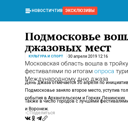
НОВОСТИ
ЧТИВО
ЭКСКЛЮЗИВЫ
Подмосковье вошл
джазовых мест
30 апреля 2019 12:16
КУЛЬТУРА И СПОРТ
Московская область вошла в тройк
фестивалями по итогам
опроса
тури
Международному дню джаза
День джаза отмечается 30 апреля по инициатив
Подмосковье заняло второе место, уступив т
события в Архангельском и Горках Ленинских.
Также в число городов с лучшими фестивалям
и Воронеж.
Поделиться