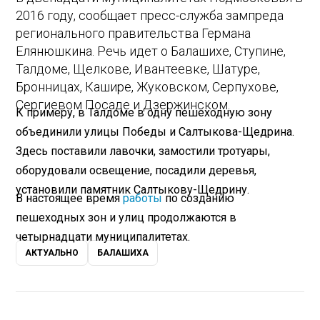
2016 году, сообщает пресс-служба зампреда
регионального правительства Германа
Елянюшкина. Речь идет о Балашихе, Ступине,
Талдоме, Щелкове, Ивантеевке, Шатуре,
Бронницах, Кашире, Жуковском, Серпухове,
Сергиевом Посаде и Дзержинском.
К примеру, в Талдоме в одну пешеходную зону
объединили улицы Победы и Салтыкова-Щедрина.
Здесь поставили лавочки, замостили тротуары,
оборудовали освещение, посадили деревья,
установили памятник Салтыкову-Щедрину.
В настоящее время
работы
по созданию
пешеходных зон и улиц продолжаются в
четырнадцати муниципалитетах.
АКТУАЛЬНО
БАЛАШИХА