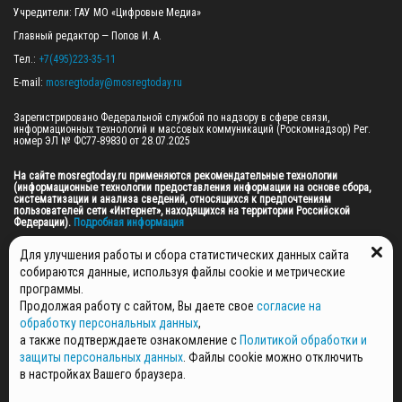
Учредители: ГАУ МО «Цифровые Медиа»

Главный редактор — Попов И. А.

Тел.: 
+7(495)223-35-11
E-mail: 
mosregtoday@mosregtoday.ru
Зарегистрировано Федеральной службой по надзору в сфере связи, 
информационных технологий и массовых коммуникаций (Роскомнадзор) Рег. 
номер ЭЛ № ФС77-89830 от 28.07.2025

На сайте mosregtoday.ru применяются рекомендательные технологии 
(информационные технологии предоставления информации на основе сбора, 
систематизации и анализа сведений, относящихся к предпочтениям 
пользователей сети «Интернет», находящихся на территории Российской 
Федерации).
 Подробная информация
© 2026 ПРАВА НА ВСЕ МАТЕРИАЛЫ САЙТА ПРИНАДЛЕЖАТ ГАУ МО "ЦИФРОВЫЕ 
Для улучшения работы и сбора статистических данных сайта
МЕДИА" (ОГРН: 1255000059467).
собираются данные, используя файлы cookie и метрические
программы.
Продолжая работу с сайтом, Вы даете свое
согласие на
ПОЛИТИКА ОБРАБОТКИ И ЗАЩИТЫ ПЕРСОНАЛЬНЫХ ДАННЫХ
обработку персональных данных
,
НОВОСТИ
а также подтверждаете ознакомление с
Политикой обработки и
ГАЗЕТЫ
защиты персональных данных
. Файлы cookie можно отключить
РЕКЛАМОДАТЕЛЯМ
в настройках Вашего браузера.
КОНТАКТНАЯ ИНФОРМАЦИЯ