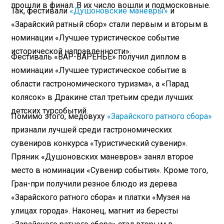
прошли в финал. В их число вошли и подмосковные.
Так, фестивали
«Душоновские маневры»
и
«Зарайский ратный сбор» стали первым и вторым в
номинации «Лучшее туристическое событие
исторической направленности».
Фестиваль «ВАР-ВАРЕНЬЕ» получил диплом в
номинации «Лучшее туристическое событие в
области гастрономического туризма», а «Парад
колясок» в Дракине стал третьим среди лучших
детских турсобытий.
Помимо этого, медовуху
«Зарайского ратного сбора»
признали лучшей среди гастрономических
сувениров конкурса «Туристический сувенир».
Пряник «Душоновских маневров» занял второе
место в номинации «Сувенир события». Кроме того,
Гран-при получили резное блюдо из дерева
«Зарайского ратного сбора» и платки «Музея на
улицах города». Наконец, магнит из бересты