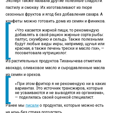
Эксперт также назвала другие полезные сладости:
пастилу и смокву. Их изготавливают из пюре
сезонных фруктов и ягод без добавления сахара. А
конфеты можно готовить дома из семян и фиников.
«Что касается жирной пищи, то рекомендую
добавлять в свой рацион жирные сорта рыбы:
палтус, скумбрию и сельдь. Также полезными
будут любые виды икры, например, щучья или
красная, а также печень трески и масло гхи», —
посоветовала нутрициолог.
Из растительных продуктов Тиханычева отметила
авокадо, оливковое масло и сыродавленные масла
из семян и орехов.
«При этом фритюр я не рекомендую ни в каких
вариантах. Это источник трансжиров, которые
не усваиваются и не выводятся из организма»,
— поделилась своей оценкой специалист.
Ранее мы
писали
о продуктах, которые можно есть
на ночь без страха потолстеть.