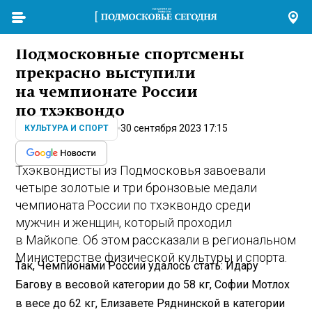
Подмосковные спортсмены
прекрасно выступили
на чемпионате России
по тхэквондо
30 сентября 2023 17:15
КУЛЬТУРА И СПОРТ
Тхэквондисты из Подмосковья завоевали
четыре золотые и три бронзовые медали
чемпионата России по тхэквондо среди
мужчин и женщин, который проходил
в Майкопе. Об этом рассказали в региональном
Министерстве физической культуры и спорта.
Так, Чемпионами России удалось стать: Идару
Багову в весовой категории до 58 кг, Софии Мотлох
в весе до 62 кг, Елизавете Ряднинской в категории