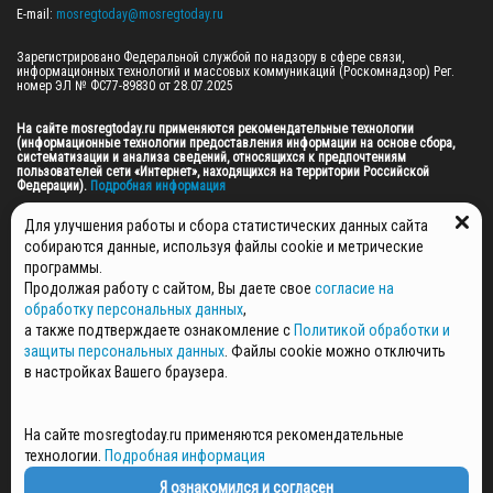
E-mail: 
mosregtoday@mosregtoday.ru
Зарегистрировано Федеральной службой по надзору в сфере связи, 
информационных технологий и массовых коммуникаций (Роскомнадзор) Рег. 
номер ЭЛ № ФС77-89830 от 28.07.2025

На сайте mosregtoday.ru применяются рекомендательные технологии 
(информационные технологии предоставления информации на основе сбора, 
систематизации и анализа сведений, относящихся к предпочтениям 
пользователей сети «Интернет», находящихся на территории Российской 
Федерации).
 Подробная информация
© 2026 ПРАВА НА ВСЕ МАТЕРИАЛЫ САЙТА ПРИНАДЛЕЖАТ ГАУ МО "ЦИФРОВЫЕ 
Для улучшения работы и сбора статистических данных сайта
МЕДИА" (ОГРН: 1255000059467).
собираются данные, используя файлы cookie и метрические
программы.
Продолжая работу с сайтом, Вы даете свое
согласие на
ПОЛИТИКА ОБРАБОТКИ И ЗАЩИТЫ ПЕРСОНАЛЬНЫХ ДАННЫХ
обработку персональных данных
,
НОВОСТИ
а также подтверждаете ознакомление с
Политикой обработки и
ГАЗЕТЫ
защиты персональных данных
. Файлы cookie можно отключить
РЕКЛАМОДАТЕЛЯМ
в настройках Вашего браузера.
КОНТАКТНАЯ ИНФОРМАЦИЯ
О РЕДАКЦИИ
На сайте mosregtoday.ru применяются рекомендательные
СПЕЦПРОЕКТЫ
технологии.
Подробная информация
СТАТЬИ
ПОЛИТИКА КОНФИДЕНЦИАЛЬНОСТИ
Я ознакомился и согласен