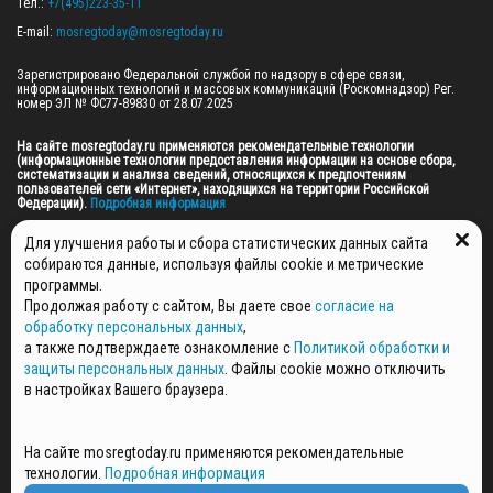
Тел.: 
+7(495)223-35-11
E-mail: 
mosregtoday@mosregtoday.ru
Зарегистрировано Федеральной службой по надзору в сфере связи, 
информационных технологий и массовых коммуникаций (Роскомнадзор) Рег. 
номер ЭЛ № ФС77-89830 от 28.07.2025

На сайте mosregtoday.ru применяются рекомендательные технологии 
(информационные технологии предоставления информации на основе сбора, 
систематизации и анализа сведений, относящихся к предпочтениям 
пользователей сети «Интернет», находящихся на территории Российской 
Федерации).
 Подробная информация
© 2026 ПРАВА НА ВСЕ МАТЕРИАЛЫ САЙТА ПРИНАДЛЕЖАТ ГАУ МО "ЦИФРОВЫЕ 
Для улучшения работы и сбора статистических данных сайта
МЕДИА" (ОГРН: 1255000059467).
собираются данные, используя файлы cookie и метрические
программы.
Продолжая работу с сайтом, Вы даете свое
согласие на
ПОЛИТИКА ОБРАБОТКИ И ЗАЩИТЫ ПЕРСОНАЛЬНЫХ ДАННЫХ
обработку персональных данных
,
НОВОСТИ
а также подтверждаете ознакомление с
Политикой обработки и
ГАЗЕТЫ
защиты персональных данных
. Файлы cookie можно отключить
РЕКЛАМОДАТЕЛЯМ
в настройках Вашего браузера.
КОНТАКТНАЯ ИНФОРМАЦИЯ
О РЕДАКЦИИ
На сайте mosregtoday.ru применяются рекомендательные
СПЕЦПРОЕКТЫ
технологии.
Подробная информация
СТАТЬИ