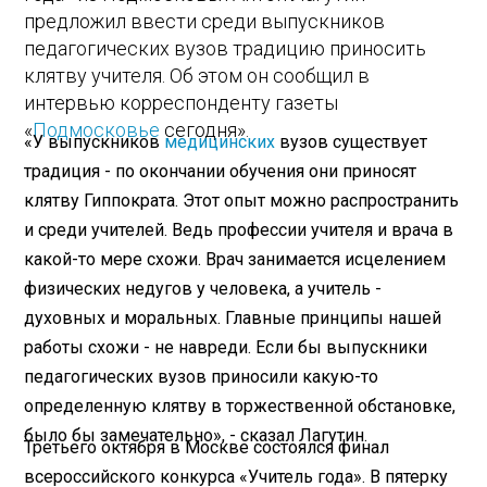
предложил ввести среди выпускников
педагогических вузов традицию приносить
клятву учителя. Об этом он сообщил в
интервью корреспонденту газеты
«
Подмосковье
сегодня».
«У выпускников
медицинских
вузов существует
традиция - по окончании обучения они приносят
клятву Гиппократа. Этот опыт можно распространить
и среди учителей. Ведь профессии учителя и врача в
какой-то мере схожи. Врач занимается исцелением
физических недугов у человека, а учитель -
духовных и моральных. Главные принципы нашей
работы схожи - не навреди. Если бы выпускники
педагогических вузов приносили какую-то
определенную клятву в торжественной обстановке,
было бы замечательно», - сказал Лагутин.
Третьего октября в Москве состоялся финал
всероссийского конкурса «Учитель года». В пятерку