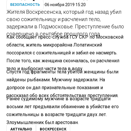
06 ноября 2019 15:20
БЕЗОПАСНОСТЬ
Жителя Воскресенска, который год назад убил
свою сожительницу и расчленил тело,
задержали в Подмосковье. Преступление было
совершено в сентябре прошлого года.
Как сообщает пресс-служба ГСУ СКР по Московской
области, житель микрорайона Лопатинский
поссорился с сожительницей и забил ее насмерть.
После того, как женщина скончалась, он расчленил
тело и выбросил части тела в воду.
Спустя год фрагменты тела убитой женщины были
найдены рыбаками. Мужчину задержали. На
допросе он дал признательные показания и
рассказал обо всех обстоятельствах преступления.
Ранее судимому мужчине в возрасте тридцати
восьми лет предъявили обвинение в убийстве его
сожительницы в возрасте тридцати двух лет.
Злоумышленник был арестован.
АКТУАЛЬНО
ВОСКРЕСЕНСК