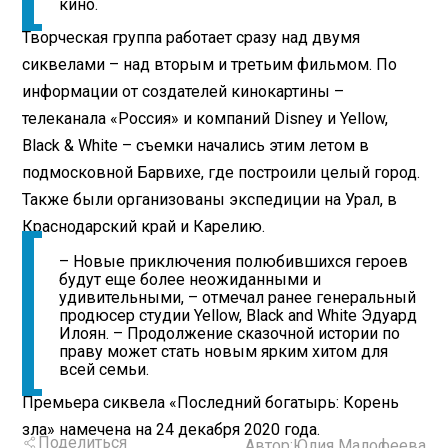
кино.
Творческая группа работает сразу над двумя
сиквелами – над вторым и третьим фильмом. По
информации от создателей кинокартины –
телеканала «Россия» и компаний Disney и Yellow,
Black & White – съемки начались этим летом в
подмосковной Барвихе, где построили целый город.
Также были организованы экспедиции на Урал, в
Краснодарский край и Карелию.
– Новые приключения полюбившихся героев
будут еще более неожиданными и
удивительными, – отмечал ранее генеральный
продюсер студии Yellow, Black and White Эдуард
Илоян. – Продолжение сказочной истории по
праву может стать новым ярким хитом для
всей семьи.
Премьера сиквела «Последний богатырь: Корень
зла» намечена на 24 декабря 2020 года.
Поделиться
Автор:
Юлия Малофеева