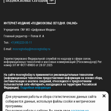
18+
ИНТЕРНЕТ-ИЗДАНИЕ «ПОДМОСКОВЬЕ СЕГОДНЯ. ONLINE»
Учредители: ГАУ МО «Цифровые Медиа»

Главный редактор — Попов И. А.

Тел.: 
+7(495)223-35-11
E-mail: 
mosregtoday@mosregtoday.ru
Зарегистрировано Федеральной службой по надзору в сфере связи, 
информационных технологий и массовых коммуникаций (Роскомнадзор) Рег. 
номер ЭЛ № ФС77-89830 от 28.07.2025

На сайте mosregtoday.ru применяются рекомендательные технологии 
(информационные технологии предоставления информации на основе сбора, 
систематизации и анализа сведений, относящихся к предпочтениям 
пользователей сети «Интернет», находящихся на территории Российской 
Федерации).
 Подробная информация
© 2026 ПРАВА НА ВСЕ МАТЕРИАЛЫ САЙТА ПРИНАДЛЕЖАТ ГАУ МО "ЦИФРОВЫЕ 
Для улучшения работы и сбора статистических данных сайта
МЕДИА" (ОГРН: 1255000059467).
собираются данные, используя файлы cookie и метрические
программы.
Продолжая работу с сайтом, Вы даете свое
согласие на