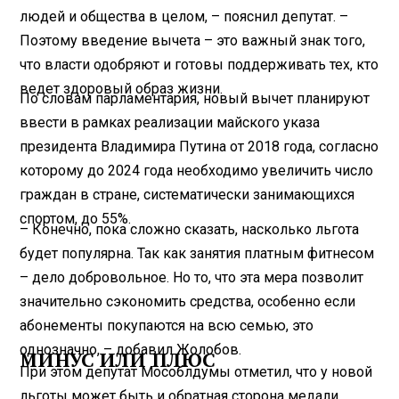
людей и общества в целом, – пояснил депутат. –
Поэтому введение вычета – это важный знак того,
что власти одобряют и готовы поддерживать тех, кто
ведет здоровый образ жизни.
По словам парламентария, новый вычет планируют
ввести в рамках реализации майского указа
президента Владимира Путина от 2018 года, согласно
которому до 2024 года необходимо увеличить число
граждан в стране, систематически занимающихся
спортом, до 55%.
– Конечно, пока сложно сказать, насколько льгота
будет популярна. Так как занятия платным фитнесом
– дело добровольное. Но то, что эта мера позволит
значительно сэкономить средства, особенно если
абонементы покупаются на всю семью, это
однозначно, – добавил Жолобов.
МИНУС ИЛИ ПЛЮС
При этом депутат Мособлдумы отметил, что у новой
льготы может быть и обратная сторона медали.