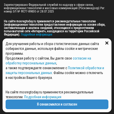
Зарегистрировано Федеральной службой по надзору в сфере связи, 
информационных технологий и массовых коммуникаций (Роскомнадзор) Рег. 
номер ЭЛ № ФС77-89830 от 28.07.2025

На сайте mosregtoday.ru применяются рекомендательные технологии 
(информационные технологии предоставления информации на основе сбора, 
систематизации и анализа сведений, относящихся к предпочтениям 
пользователей сети «Интернет», находящихся на территории Российской 
Федерации).
 Подробная информация
© 2026 ПРАВА НА ВСЕ МАТЕРИАЛЫ САЙТА ПРИНАДЛЕЖАТ ГАУ МО "ЦИФРОВЫЕ 
Для улучшения работы и сбора статистических данных сайта
МЕДИА" (ОГРН: 1255000059467).
собираются данные, используя файлы cookie и метрические
программы.
Продолжая работу с сайтом, Вы даете свое
согласие на
ПОЛИТИКА ОБРАБОТКИ И ЗАЩИТЫ ПЕРСОНАЛЬНЫХ ДАННЫХ
обработку персональных данных
,
НОВОСТИ
а также подтверждаете ознакомление с
Политикой обработки и
ГАЗЕТЫ
защиты персональных данных
. Файлы cookie можно отключить
РЕКЛАМОДАТЕЛЯМ
в настройках Вашего браузера.
КОНТАКТНАЯ ИНФОРМАЦИЯ
О РЕДАКЦИИ
На сайте mosregtoday.ru применяются рекомендательные
СПЕЦПРОЕКТЫ
технологии.
Подробная информация
СТАТЬИ
ПОЛИТИКА КОНФИДЕНЦИАЛЬНОСТИ
Я ознакомился и согласен