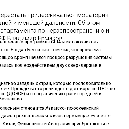
перестать придерживаться моратория
ней и меньшей дальности. Об этом
епартамента по нераспространению и
РФ Владимир Ермаков.
ие военные программы США и их союзников»
олог Богдан Беспалько отметил, что проблема
стоящее время начался процесс разрушения системы
валась под воздействием двух сверхдержав в
циативе западных стран, которые последовательно
 ее. Прежде всего речь идет о договоре по ПРО, по
е (ДОВСЕ) и по ограничению ракет средней и
Безпалько.
опасным становится Азиатско-тихоокеанский
 и даже промышленная жизнь перемещается в юго-
, Китай, Филиппины и Австралия приобретают все