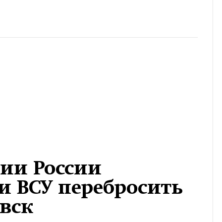
ции России
и ВСУ перебросить
вск