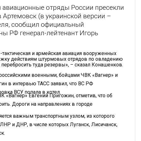
и авиационные отряды России пресекли
 Артемовск (в украинской версии –
преля, сообщил официальный
ны РФ генерал-лейтенант Игорь
-тактическая и армейская авиация вооруженных
ржку действиям штурмовых отрядов по овладению
 перебросить туда резервы», – сказал Конашенков.
 российскими военными, бойцами ЧВК «Вагнер» и
гин в интервью ТАСС заявил, что ВС РФ
ровка ВСУ попала в котел.
К «Вагнер» Евгений Пригожин, отметив, что об
ить. Дороги на направлениях в городе
ляется важным транспортным узлом, из которого
НР и ДНР, в числе которых Луганск, Лисичанск,
к.