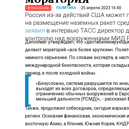
25 апреля 2023 16:40
ПОЛИТИКА
Эксклюзив
Россия из-за действий США может 
на размещение наземных ракет сред
заявил
в интервью ТАСС директор д
контролю над вооружениями МИД 
Дипломат утверждает, что «дестабилизирующ
делают мораторий «все более хрупким». Полит
намного серьезнее. По словам эксперта, в на
международной безопасности, которая склады
период и после холодной войны.
«Безусловно, система разрушается по ини
выходят из всех договоров, определяющих
ограничению обычных вооружений в Европ
меньшей дальности (РСМД)», - рассказал 
Также, продолжил собеседник, сегодня взрыво
регион. Основная финансовая, экономическая
восточную Азию, а Япония, Южная Корея, КНДР