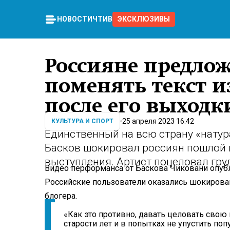
НОВОСТИ
ЧТИВО
ЭКСКЛЮЗИВЫ
Россияне предлож
поменять текст и
после его выходк
25 апреля 2023 16:42
КУЛЬТУРА И СПОРТ
Единственный на всю страну «нату
Басков шокировал россиян пошлой 
выступления. Артист поцеловал гру
Видео перформанса от Баскова Чиковани опубл
Российские пользователи оказались шокирован
блогера.
«Как это противно, давать целовать свою 
старости лет и в попытках не упустить по