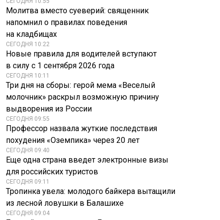
СЕГОДНЯ 10:55
Молитва вместо суеверий: священник
напомнил о правилах поведения
на кладбищах
СЕГОДНЯ 10:22
Новые правила для водителей вступают
в силу с 1 сентября 2026 года
СЕГОДНЯ 10:11
Три дня на сборы: герой мема «Веселый
молочник» раскрыл возможную причину
выдворения из России
СЕГОДНЯ 09:55
Профессор назвала жуткие последствия
похудения «Оземпика» через 20 лет
СЕГОДНЯ 09:40
Еще одна страна введет электронные визы
для российских туристов
СЕГОДНЯ 09:11
Тропинка увела: молодого байкера вытащили
из лесной ловушки в Балашихе
СЕГОДНЯ 09:04