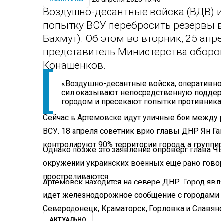
Воздушно-десантные войска (ВДВ) 
попытку ВСУ перебросить резервы в
Бахмут). Об этом во вторник, 25 а
представитель Министерства оборо
Конашенков.
«Воздушно-десантные войска, оперативно
сил оказывают непосредственную подде
городом и пресекают попытки противника
Сейчас в Артемовске идут уличные бои между
ВСУ. 18 апреля советник врио главы ДНР Ян Га
контролируют 90% территории города, а группи
Однако позже это заявление опроверг глава ЧВ
окружении украинских военных еще рано говор
простреливаются.
Артемовск находится на севере ДНР. Город яв
идет железнодорожное сообщение с городами Л
Северодонецк, Краматорск, Горловка и Славянс
АКТУАЛЬНО