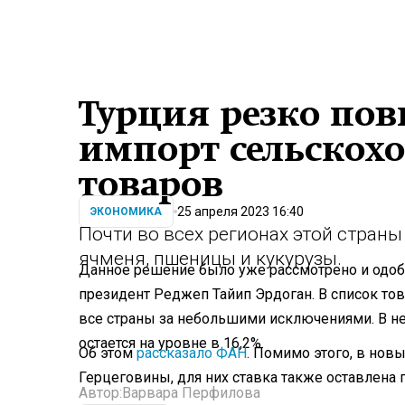
Турция резко пов
импорт сельскох
товаров
25 апреля 2023 16:40
ЭКОНОМИКА
Почти во всех регионах этой страны
ячменя, пшеницы и кукурузы.
Данное решение было уже рассмотрено и одобр
президент Реджеп Тайип Эрдоган. В список т
все страны за небольшими исключениями. В нег
остается на уровне в 16,2%.
Об этом
рассказало ФАН
. Помимо этого, в нов
Герцеговины, для них ставка также оставлена 
Автор:
Варвара Перфилова