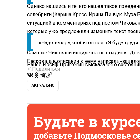
Однако нашлись и те, кто нашел такое поведени
селебрити (Карина Кросс, Ирина Пинчук, Муха 
ситуацией в комментариях под постом Чиковани
которые уже предложили изменить текст песни
«Надо теперь, чтобы он пел: «Я буду груди
Сама же Чиковани инцидента не стыдится. Дев
Баскова, а в описании к нему написала «зацел
Ранее Иосиф Пригожин высказался о состоян
Поделиться
АКТУАЛЬНО