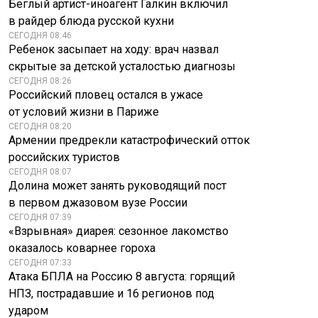
Беглый артист-иноагент Галкин включил
в райдер блюда русской кухни
СЕГОДНЯ 08:46
Ребенок засыпает на ходу: врач назвал
скрытые за детской усталостью диагнозы
СЕГОДНЯ 08:26
Российский пловец остался в ужасе
от условий жизни в Париже
СЕГОДНЯ 08:20
Армении предрекли катастрофический отток
российских туристов
СЕГОДНЯ 08:07
Долина может занять руководящий пост
в первом джазовом вузе России
СЕГОДНЯ 07:39
«Взрывная» диарея: сезонное лакомство
оказалось коварнее гороха
СЕГОДНЯ 07:33
Атака БПЛА на Россию 8 августа: горящий
НПЗ, пострадавшие и 16 регионов под
ударом