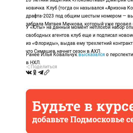
новичка. Клуб (тогда он назывался «Аризона 
драфта-2023 под общим шестым номером — вы
забрала Матвея Мичкова, который уже провел 
У «Юты» на данный момент неплохой набор оп
свободных агентов клуб еще и подписал новои
из «Флориды», выдав ему трехлетний контракт 
что Симашев начнет сезон в АХЛ.
Ранее Илья Ковальчук
высказался
о перспекти
в НХЛ.
Поделиться