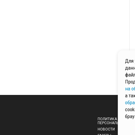
Для 
данн
файл
Прод
на о
а та
обра
cook
брау
ПОЛИТИКА ОБРАБОТ
ПЕРСОНАЛЬНЫХ ДА
НОВОСТИ