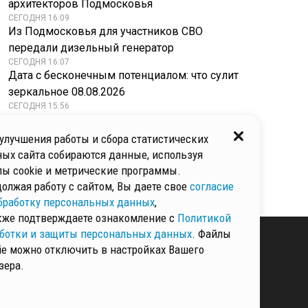
архитекторов Подмосковья
СЕГОДНЯ 16:09
Из Подмосковья для участников СВО
передали дизельный генератор
СЕГОДНЯ 16:07
Дата с бесконечным потенциалом: что сулит
зеркальное 08.08.2026
СЕГОДНЯ 15:56
В Одинцовском пройдет интерактивное
занятие «Чудесный мир пушкинских сказок»
улучшения работы и сбора статистических
СЕГОДНЯ 15:54
ых сайта собираются данные, используя
Токсиколог раскрыл пугающий факт
ы cookie и метрические программы.
о влиянии аскорбинки на здоровье
олжая работу с сайтом, Вы даете свое
согласие
бработку персональных данных
,
кже подтверждаете ознакомление с
Политикой
ботки и защиты персональных данных
. Файлы
ie можно отключить в настройках Вашего
зера.
КИ И ЗАЩИТЫ
ННЫХ