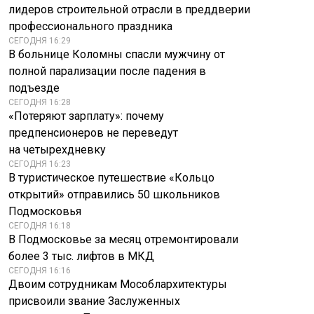
лидеров строительной отрасли в преддверии
профессионального праздника
СЕГОДНЯ 16:29
В больнице Коломны спасли мужчину от
полной парализации после падения в
подъезде
СЕГОДНЯ 16:28
«Потеряют зарплату»: почему
предпенсионеров не переведут
на четырехдневку
СЕГОДНЯ 16:23
В туристическое путешествие «Кольцо
открытий» отправились 50 школьников
Подмосковья
СЕГОДНЯ 16:18
В Подмосковье за месяц отремонтировали
более 3 тыс. лифтов в МКД
СЕГОДНЯ 16:16
Двоим сотрудникам Мособлархитектуры
присвоили звание Заслуженных