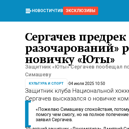
НОВОСТИ
ЧТИВО
ЭКСКЛЮЗИВЫ
Сергачев предрек
разочарований» 
новичку «Юты»
Защитник «Юты» Сергачев пообещал по
Симашеву
04 июля 2025 10:50
КУЛЬТУРА И СПОРТ
Защитник клуба Национальной хокк
Сергачев высказался о новичке ко
«Пожелаю Симашеву спокойствия, потому ч
помогу чем смогу, но на полное попечение 
заявил Сергачев.
20-летний защитник «Локомотива» Дмитрий Си