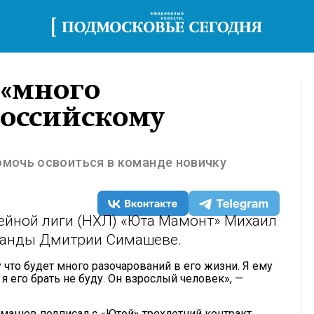
 «много
российскому
мочь освоиться в команде новичку
ейной лиги (НХЛ) «Юта Мамонт» Михаил
манды Дмитрии Симашеве.
то будет много разочарований в его жизни. Я ему
я его брать не буду. Он взрослый человек», —
машев подписал с «Ютой» трехлетний контракт