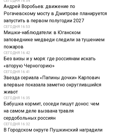
СЕГОДНЯ 16:54
Андрей Воробьев: движение по
Рогачевскому мосту в Дмитрове планируется
запустить в первом полугодии 2027
СЕГОДНЯ 16:53
Мишки-наблюдатели: в Юганском
заповеднике медведи следили за тушением
пожаров
СЕГОДНЯ 16:42
Без визы и у моря: где россиянам искать
«вторую Черногорию»
СЕГОДНЯ 16:41
Звезда сериала «Папины дочки» Карпович
впервые показала заметно округлившийся
живот
СЕГОДНЯ 16:35
Бабушка кормит, соседи пишут донос: чем
на самом деле вызвана травля
сердобольных россиян
СЕГОДНЯ 16:32
В Городском округе Пушкинский наградили