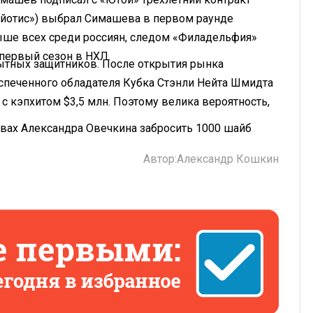
Койотис») выбрал Симашева в первом раунде
ше всех среди россиян, следом «Филадельфия»
первый сезон в НХЛ.
ытных защитников. После открытия рынка
спеченного обладателя Кубка Стэнли Нейта Шмидта
с кэпхитом $3,5 млн. Поэтому велика вероятность,
вах Александра Овечкина забросить 1000 шайб
Автор:
Александр Кошкин