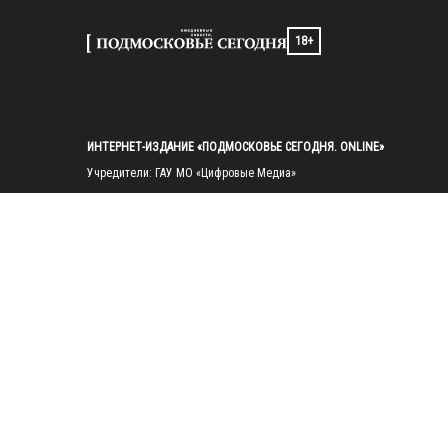
18+
ИНТЕРНЕТ-ИЗДАНИЕ «ПОДМОСКОВЬЕ СЕГОДНЯ. ONLINE»
Учредители: ГАУ МО «Цифровые Медиа»

Главный редактор — Попов И. А.

Тел.: 
+7(495)223-35-11
E-mail: 
mosregtoday@mosregtoday.ru
Зарегистрировано Федеральной службой по надзору в сфере связи, 
информационных технологий и массовых коммуникаций 
(Роскомнадзор) Рег. номер ЭЛ № ФС77-89830 от 28.07.2025

На сайте mosregtoday.ru применяются рекомендательные технологии 
(информационные технологии предоставления информации на основе
сбора, систематизации и анализа сведений, относящихся к 
предпочтениям пользователей сети «Интернет», находящихся на 
территории Российской Федерации).
 Подробная информация
© 2026 ПРАВА НА ВСЕ МАТЕРИАЛЫ САЙТА ПРИНАДЛЕЖАТ ГАУ МО 
"ЦИФРОВЫЕ МЕДИА" (ОГРН: 1255000059467).