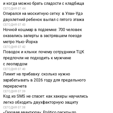
и когда можно брать сладости с кладбища
СЕГОДНЯ 07:44
Опирался на москитную сетку: в Улан-Удэ
двухлетний ребенок выпал с пятого этажа
СЕГОДНЯ 07:43
Ночной кошмар в подземке: 700 человек
оказались заперты в застрявшем поезде
метро Нью-Йорка
СЕГОДНЯ 07:42
Поводок и клыки: почему сотрудники ТЦК
предпочли не подходить к мужчине
с леопардом
СЕГОДНЯ 07:40
Лимит на прибавку: сколько нужно
зарабатывать в 2026 году для предельного
перерасчета
СЕГОДНЯ 07:39
Код из SMS не спасет: как хакеры научились
легко обходить двухфакторную защиту
СЕГОДНЯ 07:38
«Газовая авантюра»: Politico раскрыло,