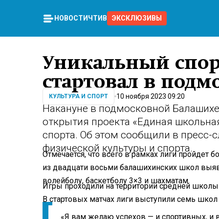
НОВОСТИ
ЧТИВО
ЭКСКЛЮЗИВЫ
Уникальный спо
стартовал в подм
10 ноября 2023 09:20
КУЛЬТУРА И СПОРТ
Накануне в подмосковной Балашихе
открытия проекта «Единая школьна
спорта. Об этом сообщили в пресс-
физической культуры и спорта.
Отмечается, что всего в рамках лиги пройдет 
из двадцати восьми балашихинских школ выяв
волейболу, баскетболу 3×3 и шахматам.
Игры проходили на территории средней школы
В стартовых матчах лиги выступили семь школ
«Я вам желаю успехов — и спортивных, и в