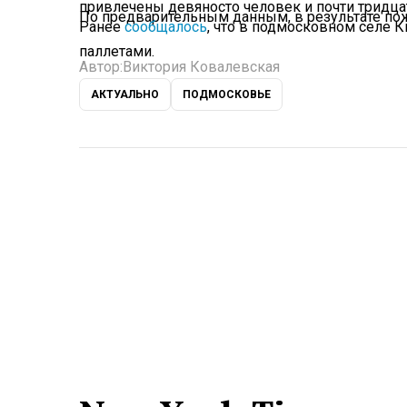
привлечены девяносто человек и почти тридца
По предварительным данным, в результате пож
Ранее
сообщалось
, что в подмосковном селе 
паллетами.
Автор:
Виктория Ковалевская
АКТУАЛЬНО
ПОДМОСКОВЬЕ