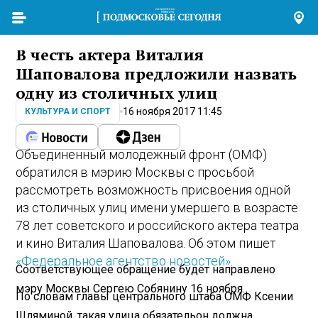
В честь актера Виталия
Шаповалова предложили назвать
одну из столичных улиц
16 ноября 2017 11:45
КУЛЬТУРА И СПОРТ
Объединенный молодежный фронт (ОМФ)
обратился в мэрию Москвы с просьбой
рассмотреть возможность присвоения одной
из столичных улиц имени умершего в возрасте
78 лет советского и российского актера театра
и кино Виталия Шаповалова. Об этом пишет
«Федеральное агентство новостей»
.
Соответствующее обращение будет направлено
мэру Москвы Сергею Собянину 16 ноября.
По словам главы центрального штаба ОМФ Ксении
Шляминой, такая улица обязательон должна