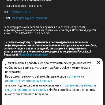
Главный редактор — Попов И. А.

Тел.: 
+7(495)223-35-11
E-mail: 
mosregtoday@mosregtoday.ru
Зарегистрировано Федеральной службой по надзору в сфере связи, 
информационных технологий и массовых коммуникаций (Роскомнадзор) Рег. 
номер ЭЛ № ФС77-89830 от 28.07.2025

На сайте mosregtoday.ru применяются рекомендательные технологии 
(информационные технологии предоставления информации на основе сбора, 
систематизации и анализа сведений, относящихся к предпочтениям 
пользователей сети «Интернет», находящихся на территории Российской 
Федерации).
 Подробная информация
© 2026 ПРАВА НА ВСЕ МАТЕРИАЛЫ САЙТА ПРИНАДЛЕЖАТ ГАУ МО "ЦИФРОВЫЕ 
Для улучшения работы и сбора статистических данных сайта
МЕДИА" (ОГРН: 1255000059467).
собираются данные, используя файлы cookie и метрические
программы.
Продолжая работу с сайтом, Вы даете свое
согласие на
ПОЛИТИКА ОБРАБОТКИ И ЗАЩИТЫ ПЕРСОНАЛЬНЫХ ДАННЫХ
обработку персональных данных
,
НОВОСТИ
а также подтверждаете ознакомление с
Политикой обработки и
ГАЗЕТЫ
защиты персональных данных
. Файлы cookie можно отключить
РЕКЛАМОДАТЕЛЯМ
в настройках Вашего браузера.
КОНТАКТНАЯ ИНФОРМАЦИЯ
О РЕДАКЦИИ