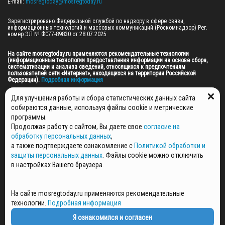
E-mail: 
mosregtoday@mosregtoday.ru
Зарегистрировано Федеральной службой по надзору в сфере связи, 
информационных технологий и массовых коммуникаций (Роскомнадзор) Рег. 
номер ЭЛ № ФС77-89830 от 28.07.2025

На сайте mosregtoday.ru применяются рекомендательные технологии 
(информационные технологии предоставления информации на основе сбора, 
систематизации и анализа сведений, относящихся к предпочтениям 
пользователей сети «Интернет», находящихся на территории Российской 
Федерации).
 Подробная информация
© 2026 ПРАВА НА ВСЕ МАТЕРИАЛЫ САЙТА ПРИНАДЛЕЖАТ ГАУ МО "ЦИФРОВЫЕ 
Для улучшения работы и сбора статистических данных сайта
МЕДИА" (ОГРН: 1255000059467).
собираются данные, используя файлы cookie и метрические
программы.
Продолжая работу с сайтом, Вы даете свое
согласие на
ПОЛИТИКА ОБРАБОТКИ И ЗАЩИТЫ ПЕРСОНАЛЬНЫХ ДАННЫХ
обработку персональных данных
,
НОВОСТИ
а также подтверждаете ознакомление с
Политикой обработки и
ГАЗЕТЫ
защиты персональных данных
. Файлы cookie можно отключить
РЕКЛАМОДАТЕЛЯМ
в настройках Вашего браузера.
КОНТАКТНАЯ ИНФОРМАЦИЯ
О РЕДАКЦИИ
На сайте mosregtoday.ru применяются рекомендательные
СПЕЦПРОЕКТЫ
технологии.
Подробная информация
СТАТЬИ
ПОЛИТИКА КОНФИДЕНЦИАЛЬНОСТИ
Я ознакомился и согласен