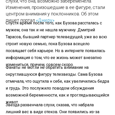
слухи, что она, возможно забеременела.
Изменения, произошедшие в ее фигуре, стали
центром внимания у поклонников. Об этом
пишет портал
«Дни.ру»
Спустя время после того, как Бузова рассталась с
мужем, она так и не нашла мужчину. Дмитрий
Тарасов, бывший партнер телеведущей, уже во всю
строит новую семью, пока Бузова всецело
посвящает себя карьере. Но в интернете появилась
информация о том, что ее жизнь может внезапно
измениться, причем, совсем скоро.
Фанаты не могли не обратить внимание на
округлившуюся фигуру телезвезды. Сама Бузова
отмечала, что ощутила н себе, как увеличились бедра
и грудь. Это послужило поводом обсуждения
возможной беременности, как и проглядывающийся
живот.
Звезда развенчала слухи, сказав, что набрала
лишний вес в виде отеков. Они появились из-за